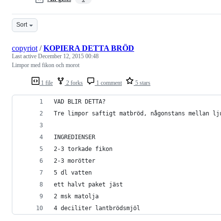
Sort
copyriot
/
KOPIERA DETTA BRÖD
Last active
December 12, 2015 00:48
Limpor med fikon och morot
1 file
2 forks
1 comment
5 stars
VAD BLIR DETTA?
Tre limpor saftigt matbröd, någonstans mellan lj
INGREDIENSER
2-3 torkade fikon
2-3 morötter
5 dl vatten
ett halvt paket jäst
2 msk matolja
4 deciliter lantbrödsmjöl