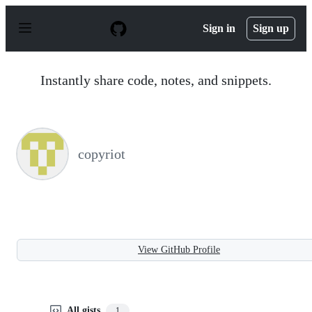
S
k
Sign in
Sign up
i
p
t
o
Instantly share code, notes, and snippets.
c
o
n
t
e
n
copyriot
t
View GitHub Profile
All gists
1