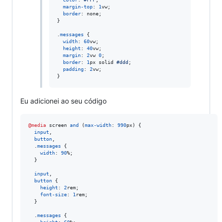
margin-top
:
1
vw
;

border
:
 none;

}

.
messages
 {

width
:
60
vw
;

height
:
40
vw
;

margin
:
2
vw
0
;

border
:
1
px
 solid 
#
ddd
;

padding
:
2
vw
;

}
Eu adicionei ao seu código
@media
 screen 
and
 (
max-width
:
990
px
) {

input
,
button
,
  .
messages
 {

width
:
90
%
;

  }

input
,
button
 {

height
:
2
rem
;

font-size
:
1
rem
;

  }

  .
messages
 {
