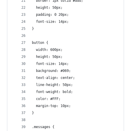
  border: 1px solid #ddd;
  height: 50px;
  padding: 0 20px;
  font-size: 14px;
}
button {
  width: 600px;
  height: 50px;
  font-size: 14px;
  background: #069;
  text-align: center;
  line-height: 50px;
  font-weight: bold;
  color: #FFF;
  margin-top: 10px;
}
.messages {