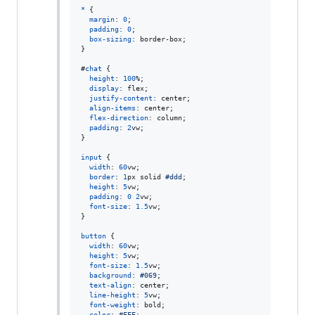
*
 {

margin
:
0
;

padding
:
0
;

box-sizing
:
 border-box;

}

#
chat
 {

height
:
100
%
;

display
:
 flex;

justify-content
:
 center;

align-items
:
 center;

flex-direction
:
 column;

padding
:
2
vw
;

}

input
 {

width
:
60
vw
;

border
:
1
px
 solid 
#
ddd
;

height
:
5
vw
;

padding
:
0
2
vw
;

font-size
:
1.5
vw
;

}

button
 {

width
:
60
vw
;

height
:
5
vw
;

font-size
:
1.5
vw
;

background
:
#
069
;

text-align
:
 center;

line-height
:
5
vw
;

font-weight
:
 bold;

color
:
#
FFF
;
