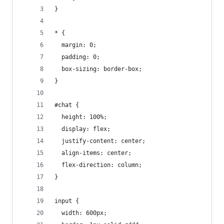
}
* {
  margin: 0;
  padding: 0;
  box-sizing: border-box;
}
#chat {
  height: 100%;
  display: flex;
  justify-content: center;
  align-items: center;
  flex-direction: column;
}
input {
  width: 600px;