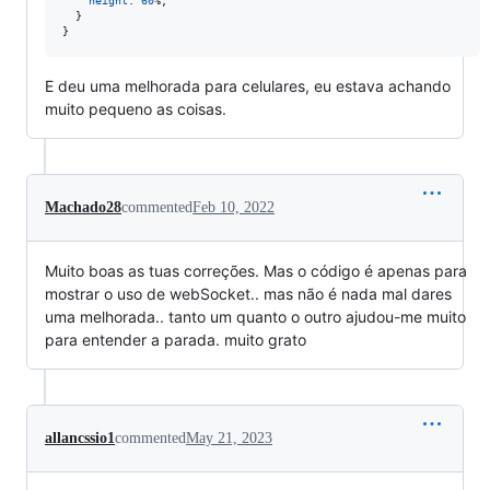
height
:
60
%
;

  }

}
E deu uma melhorada para celulares, eu estava achando
muito pequeno as coisas.
Machado28
commented
Feb 10, 2022
Muito boas as tuas correções. Mas o código é apenas para
mostrar o uso de webSocket.. mas não é nada mal dares
uma melhorada.. tanto um quanto o outro ajudou-me muito
para entender a parada. muito grato
allancssio1
commented
May 21, 2023