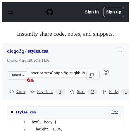
S
k
Sign in
Sign up
i
p
t
o
Instantly share code, notes, and snippets.
c
o
n
diego3g
/
styles.css
t
e
Created
March 29, 2018 14:09
n
t
Clone
Embed
this
repository
at
Code
Revisions
Stars
Forks
1
22
4
&lt;script
src=&quot;https://gist.github.com/diego3g/a3b8dc290750
Raw
styles.css
html, body {
  height: 100%;