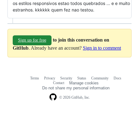
os estilos responsivos estao todos quebrados ... e e muito
estranhos. kkkkkk quem fez nao testou.
to join this conversation on
Sign up for free
GitHub
. Already have an account?
Sign in to comment
Terms
Privacy
Security
Status
Community
Docs
Footer
Footer
Contact
Manage cookies
navigation
Do not share my personal information
© 2026 GitHub, Inc.