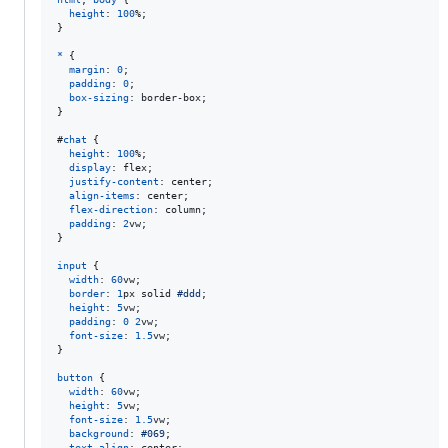
height
:
100
%
;

}

*
 {

margin
:
0
;

padding
:
0
;

box-sizing
:
 border-box;

}

#
chat
 {

height
:
100
%
;

display
:
 flex;

justify-content
:
 center;

align-items
:
 center;

flex-direction
:
 column;

padding
:
2
vw
;

}

input
 {

width
:
60
vw
;

border
:
1
px
 solid 
#
ddd
;

height
:
5
vw
;

padding
:
0
2
vw
;

font-size
:
1.5
vw
;

}

button
 {

width
:
60
vw
;

height
:
5
vw
;

font-size
:
1.5
vw
;

background
:
#
069
;

text-align
:
 center;
