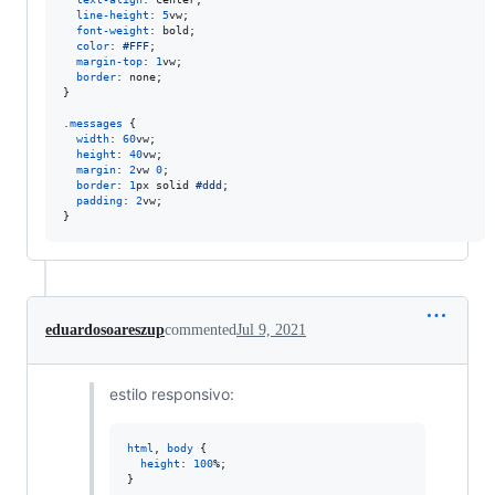
line-height
:
5
vw
;

font-weight
:
 bold;

color
:
#
FFF
;

margin-top
:
1
vw
;

border
:
 none;

}

.
messages
 {

width
:
60
vw
;

height
:
40
vw
;

margin
:
2
vw
0
;

border
:
1
px
 solid 
#
ddd
;

padding
:
2
vw
;

}
eduardosoareszup
commented
Jul 9, 2021
estilo responsivo:
html
,
body
 {

height
:
100
%
;

}
