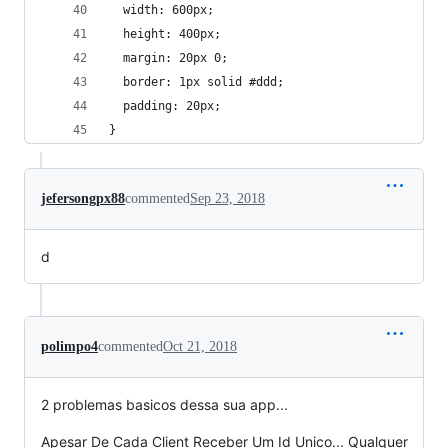
  width: 600px;
  height: 400px;
  margin: 20px 0;
  border: 1px solid #ddd;
  padding: 20px;
}
jefersongpx88
commented
Sep 23, 2018
d
polimpo4
commented
Oct 21, 2018
2 problemas basicos dessa sua app...
Apesar De Cada Client Receber Um Id Unico... Qualquer