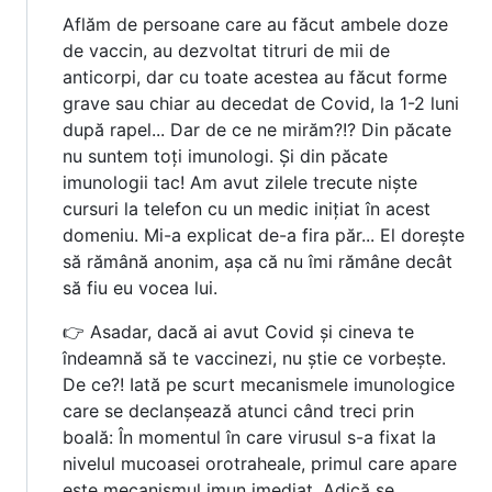
Aflăm de persoane care au făcut ambele doze
de vaccin, au dezvoltat titruri de mii de
anticorpi, dar cu toate acestea au făcut forme
grave sau chiar au decedat de Covid, la 1-2 luni
după rapel... Dar de ce ne mirăm?!? Din păcate
nu suntem toți imunologi. Și din păcate
imunologii tac! Am avut zilele trecute niște
cursuri la telefon cu un medic inițiat în acest
domeniu. Mi-a explicat de-a fira păr... El dorește
să rămână anonim, așa că nu îmi rămâne decât
să fiu eu vocea lui.
👉 Asadar, dacă ai avut Covid și cineva te
îndeamnă să te vaccinezi, nu știe ce vorbește.
De ce?! Iată pe scurt mecanismele imunologice
care se declanșează atunci când treci prin
boală: În momentul în care virusul s-a fixat la
nivelul mucoasei orotraheale, primul care apare
este mecanismul imun imediat. Adică se