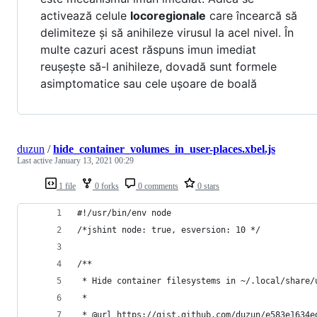
activează celule
locoregionale
care încearcă să
delimiteze și să anihileze virusul la acel nivel. În
multe cazuri acest răspuns imun imediat
reușește să-l anihileze, dovadă sunt formele
asimptomatice sau cele ușoare de boală
duzun
/
hide_container_volumes_in_user-places.xbel.js
Last active
January 13, 2021 00:29
1 file
0 forks
0 comments
0 stars
#!/usr/bin/env node
/*jshint node: true, esversion: 10 */
/**
 * Hide container filesystems in ~/.local/share/
 *
 * @url https://gist.github.com/duzun/e583e1634e