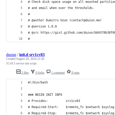
# Check disk space usage on all mounted partitio
# and email when over the thresholds.
#
# @author Dumitru Uzun (contact@duzun.me)
# @version 1.0.0
# @src https://gist.github.com/duzun/bb9378b38f6
#
duzun
/
init.d srv1cv83
Created
August 26, 2024 22:20
1Cv8.3 service init script
2 files
0 forks
1 comment
0 stars
#!/bin/bash
### BEGIN INIT INFO
# Provides:          srv1cv83
# Required-Start:    $remote_fs $network $syslog
# Required-Stop:     $remote_fs $network $syslog