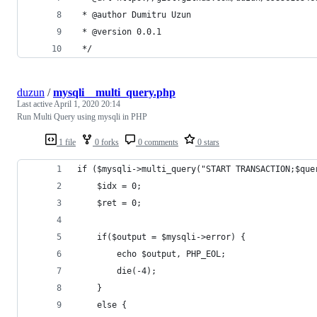
 * @author Dumitru Uzun
 * @version 0.0.1
 */
duzun
/
mysqli__multi_query.php
Last active
April 1, 2020 20:14
Run Multi Query using mysqli in PHP
1 file
0 forks
0 comments
0 stars
if ($mysqli->multi_query("START TRANSACTION;$que
    $idx = 0;
    $ret = 0;
    if($output = $mysqli->error) {
        echo $output, PHP_EOL;
        die(-4);
    }
    else {