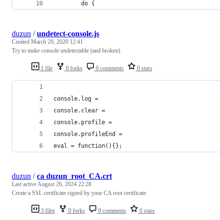
        do {
duzun
/
undetect-console.js
Created
March 20, 2020 12:41
Try to make console undetectable (and broken)
1 file
0 forks
0 comments
0 stars
console.log = 
console.clear = 
console.profile = 
console.profileEnd = 
eval = function(){};
duzun
/
ca duzun_root_CA.crt
Last active
August 26, 2024 22:28
Create a SSL certificate signed by your CA root certificate.
3 files
0 forks
0 comments
0 stars