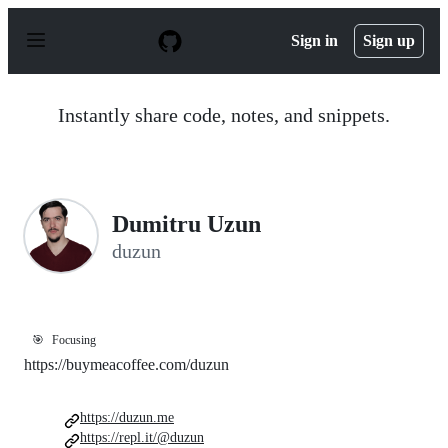
S
k
Sign in
Sign up
i
p
t
o
Instantly share code, notes, and snippets.
c
o
n
t
e
n
Dumitru Uzun
t
duzun
🎯
Focusing
https://buymeacoffee.com/duzun
https://duzun.me
https://repl.it/@duzun