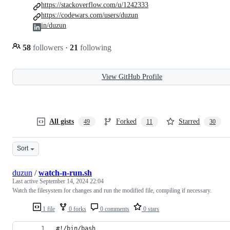
https://stackoverflow.com/u/1242333
https://codewars.com/users/duzun
in/duzun
58
followers
·
21
following
View GitHub Profile
All gists
Forked
Starred
49
11
30
Sort
duzun
/
watch-n-run.sh
Last active
September 14, 2024 22:04
Watch the filesystem for changes and run the modified file, compiling if necessary.
1 file
0 forks
0 comments
0 stars
#!/bin/bash