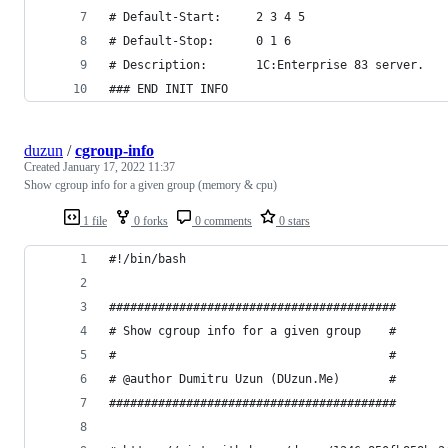
# Default-Start:     2 3 4 5
# Default-Stop:      0 1 6
# Description:       1C:Enterprise 83 server.
### END INIT INFO
duzun
/
cgroup-info
Created
January 17, 2022 11:37
Show cgroup info for a given group (memory & cpu)
1 file
0 forks
0 comments
0 stars
#!/bin/bash
#########################################
# Show cgroup info for a given group    #
#                                       #
# @author Dumitru Uzun (DUzun.Me)       #
#########################################