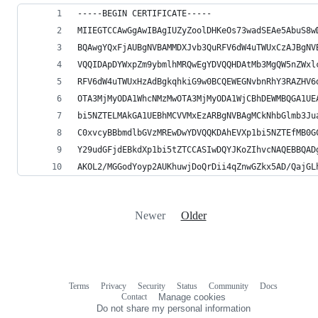
-----BEGIN CERTIFICATE-----
MIIEGTCCAwGgAwIBAgIUZyZoolDHKeOs73wadSEAe5AbuS8w
BQAwgYQxFjAUBgNVBAMMDXJvb3QuRFV6dW4uTWUxCzAJBgNV
VQQIDApDYWxpZm9ybmlhMRQwEgYDVQQHDAtMb3MgQW5nZWxl
RFV6dW4uTWUxHzAdBgkqhkiG9w0BCQEWEGNvbnRhY3RAZHV6
OTA3MjMyODA1WhcNMzMwOTA3MjMyODA1WjCBhDEWMBQGA1UE
bi5NZTELMAkGA1UEBhMCVVMxEzARBgNVBAgMCkNhbGlmb3Ju
C0xvcyBBbmdlbGVzMREwDwYDVQQKDAhEVXp1bi5NZTEfMB0G
Y29udGFjdEBkdXp1bi5tZTCCASIwDQYJKoZIhvcNAQEBBQAD
AKOL2/MGGodYoyp2AUKhuwjDoQrDii4qZnwGZkx5AD/QajGL
Newer
Older
Terms
Privacy
Security
Status
Community
Docs
Footer
Footer
Contact
Manage cookies
navigation
Do not share my personal information