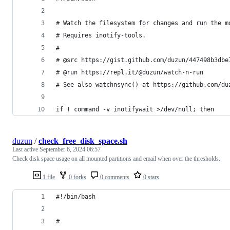
# Watch the filesystem for changes and run the m
# Requires inotify-tools.
#
# @src https://gist.github.com/duzun/447498b3dbe
# @run https://repl.it/@duzun/watch-n-run
# See also watchnsync() at https://github.com/du
if ! command -v inotifywait >/dev/null; then
duzun
/
check_free_disk_space.sh
Last active
September 6, 2024 06:57
Check disk space usage on all mounted partitions and email when over the thresholds.
1 file
0 forks
0 comments
0 stars
#!/bin/bash
#