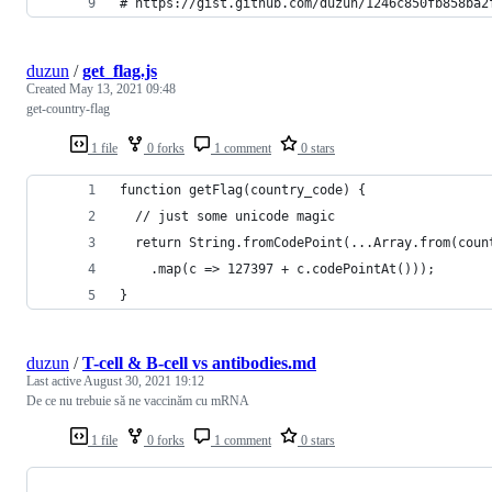
# https://gist.github.com/duzun/1246c850fb858ba2
duzun
/
get_flag.js
Created
May 13, 2021 09:48
get-country-flag
1 file
0 forks
1 comment
0 stars
function getFlag(country_code) {
  // just some unicode magic
  return String.fromCodePoint(...Array.from(coun
    .map(c => 127397 + c.codePointAt()));
}
duzun
/
T-cell & B-cell vs antibodies.md
Last active
August 30, 2021 19:12
De ce nu trebuie să ne vaccinăm cu mRNA
1 file
0 forks
1 comment
0 stars