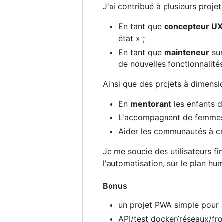
J'ai contribué à plusieurs proje
En tant que
concepteur U
état » ;
En tant que
mainteneur
su
de nouvelles fonctionnalité
Ainsi que des projets à dimensio
En
mentorant
les enfants d
L'accompagnent de femmes dé
Aider les communautés à cré
Je me soucie des utilisateurs fi
l'automatisation, sur le plan h
Bonus
un projet PWA simple pour
API/test docker/réseaux/fro