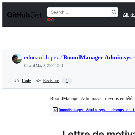
S
k
Search
All gis
i
Gists
p
t
o
c
o
n
t
edouard-lopez
/
BoondManager Admin.sys - d
e
n
Created
May 8, 2020 12:41
t
Code
Revisions
1
BoondManager Admin.sys - devops en télétra
BoondManager Admin.sys - devops en t
Lettre de motiv