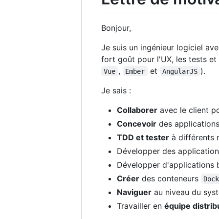
Bonjour,
Je suis un ingénieur logiciel av
fort goût pour l'UX, les tests e
,
et
).
Vue
Ember
AngularJS
Je sais :
Collaborer
avec le client po
Concevoir
des applications
TDD et tester
à différents 
Développer des applicatio
Développer d'applications
Créer
des conteneurs
Doc
Naviguer
au niveau du syst
Travailler en
équipe distri