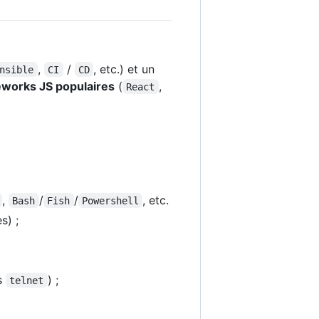
,
/
, etc.) et un
nsible
CI
CD
works JS populaires
(
,
React
,
/
/
, etc.
Bash
Fish
Powershell
s) ;
s
) ;
telnet