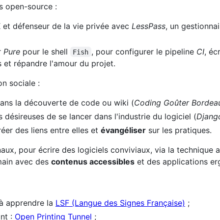
ts open-source :
X
et défenseur de la vie privée avec
LessPass
, un gestionna
r
Pure
pour le shell
, pour configurer le pipeline
CI
, éc
Fish
s et répandre l'amour du projet.
n sociale :
ans la découverte de code ou wiki (
Coding Goûter Bordea
sireuses de se lancer dans l'industrie du logiciel (
Djang
er des liens entre elles et
évangéliser
sur les pratiques.
naux, pour écrire des logiciels conviviaux, via la technique 
umain avec des
contenus accessibles
et des applications e
 à apprendre la
LSF (Langue des Signes Française)
;
nt :
Open Printing Tunnel
;