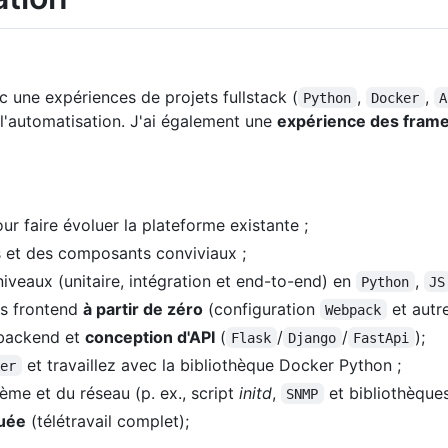
ec une expériences de projets fullstack (
,
,
Python
Docker
A
t l'automatisation. J'ai également une
expérience des frame
ur faire évoluer la plateforme existante ;
 et des composants conviviaux ;
niveaux (unitaire, intégration et end-to-end) en
,
Python
JS
ns frontend
à partir de zéro
(configuration
et autre
Webpack
 backend et
conception d'API
(
/
/
);
Flask
Django
FastApi
et travaillez avec la bibliothèque Docker Python ;
ker
ème et du réseau (p. ex., script
initd
,
et bibliothèque
SNMP
buée
(télétravail complet);