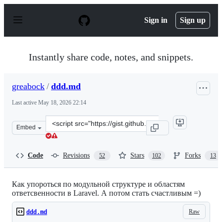
S
k
Sign in
Sign up
i
p
t
o
Instantly share code, notes, and snippets.
c
o
n
greabock
/
ddd.md
t
e
Last active
May 18, 2026 22:14
n
t
Clone
Embed
this
repository
at
Code
Revisions
Stars
Forks
52
102
13
&lt;script
src=&quot;https://gist.github.com/greabock/48787baab76
Как упороться по модульной структуре и областям
ответсвенности в Laravel. А потом стать счастливым =)
Raw
ddd.md