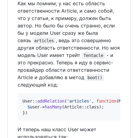
Как мы помним, у нас есть область
ответственности Article, и само собой,
что у статьи, к примеру, должен быть
автор. Но было бы очень странно, если
бы у модели User сразу же была
связь
, ведь это совершенно
articles
другая область ответственности. Но моя
модель User имеет трейт
- и
Tentacle
это прекрасно. Теперь я иду в сервис-
провайдер области ответственности
Article и добавляю в метод
boot()
следующий код:
User::
addRelation
(
'
articles
'
, 
function
(
Model
$
$
user
->
hasMany
(Article::class);

})
И теперь наш класс User может
использоваться так: