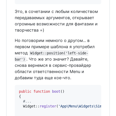
Это, в сочетании c любым количеством
передаваемых аргументов, открывает
огромные возможности для фантазии и
творчества =)
Но поговорим немного о другом... в
первом примере шаблона я употребил
метод
Widget::position('left-side-
. Что же это значит? Давайте,
bar')
снова вернемся в сервис-провайдер
области ответственности Menu и
добавим туда еще кое-что.
public
function
boot
()

{

#...
  Widget::
register
(
'
App\Menu\Widgets\SimpleMen