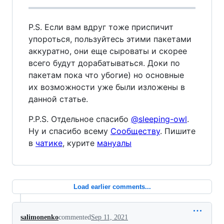
P.S. Если вам вдруг тоже приспичит
упороться, пользуйтесь этими пакетами
аккуратно, они еще сыроваты и скорее
всего будут дорабатываться. Доки по
пакетам пока что убогие) но основные
их возможности уже были изложены в
данной статье.
P.P.S. Отдельное спасибо
@sleeping-owl
.
Ну и спасибо всему
Cooбществу
. Пишите
в
чатике
, курите
мануалы
Load earlier comments...
salimonenko
commented
Sep 11, 2021