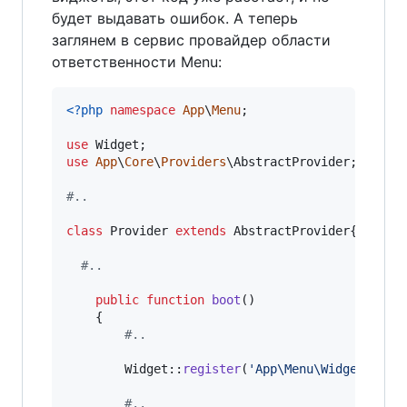
будет выдавать ошибок. А теперь
заглянем в сервис провайдер области
ответственности Menu:
<?php
namespace
App
\
Menu
;

use
Widget
use
App
\
Core
\
Providers
\
AbstractProvider
;

#..
class
 Provider 
extends
 AbstractProvider{

#..
public
function
boot
()

	{

#..
		Widget::
register
(
'
App\Menu\Widgets\Sim
#..