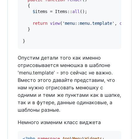
  {

$
items
 = Items::
all
();

return
view
(
'
menu::menu.template
'
, 
compact
  }

}
Опустим детали того как именно
отрисовывается менюшка в шаблоне
'menu.template' - это сейчас не важно.
Вместо этого давайте представим, что
нам нужно отрисовать менюшку с
одними и теми же пунктами как в шапке,
так и в футере, данные одинаковые, а
шаблоны разные.
Немного изменим класс виджета
<?php
namespace
App
\
Menu
\
Widgets
;
