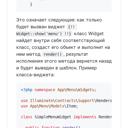
	}
Это означает следующее: как только
будет вызван виджет
{!! 
класс Widget
Widget::show('menu') !!}
найдет внутри себя соответствующий
класс, создаст его объект и выполнит на
нем метод
, результат
render()
исполнения этого метода вернется назад
и будет выведен в шаблон. Пример
класса-виджета:
<?php
namespace
App
\
Menu
\
Widgets
;

use
Illuminate
\
Contracts
\
Support
\
Renderable
use
App
\
Menu
\
Models
\
Item
;

class
 SimpleMenuWidget 
implements
 Renderable {

public
function
render
()
