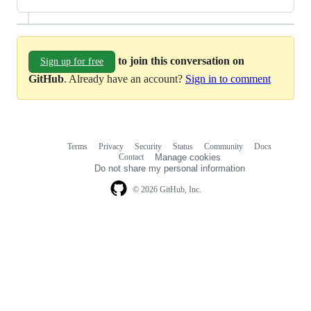
to join this conversation on
Sign up for free
GitHub
. Already have an account?
Sign in to comment
Terms
Privacy
Security
Status
Community
Docs
Footer
Footer
Contact
Manage cookies
navigation
Do not share my personal information
© 2026 GitHub, Inc.