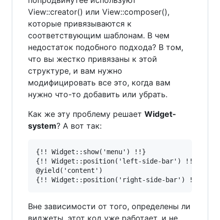
попродвинутее используют
View::creator() или View::composer(),
которые привязываются к
соответствующим шаблонам. В чем
недостаток подобного подхода? В том,
что вы жестко привязаны к этой
структуре, и вам нужно
модифицировать все это, когда вам
нужно что-то добавить или убрать.
Как же эту проблему решает
Widget-
system
? А вот так:
{!! Widget::show('menu') !!}

{!! Widget::position('left-side-bar') !!}

@yield('content')

Вне зависимости от того, определены ли
виджеты, этот код уже работает, и не