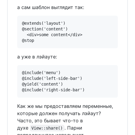
а сам шаблон выглядит так:
@extends('layout')

@section('content')

  <div>some content</div>

@stop
а уже в лэйауте:
@include('menu')

@include('left-side-bar')

@yield('content')

Как же мы предоставляем переменные,
которые должен получать лэйаут?
Часто, это бывает что-то в
духе
. Парни
View::share()