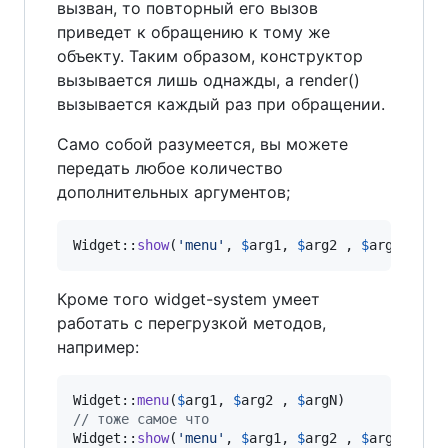
вызван, то повторный его вызов
приведет к обращению к тому же
объекту. Таким образом, конструктор
вызывается лишь однажды, а render()
вызывается каждый раз при обращении.
Само собой разумеется, вы можете
передать любое количество
дополнительных аргументов;
Widget::
show
(
'
menu
'
, 
$
arg1
, 
$
arg2
 , 
$
argN
)
Кроме того widget-system умеет
работать с перегрузкой методов,
например:
Widget::
menu
(
$
arg1
, 
$
arg2
 , 
$
argN
// тоже самое что
Widget::
show
(
'
menu
'
, 
$
arg1
, 
$
arg2
 , 
$
argN
)