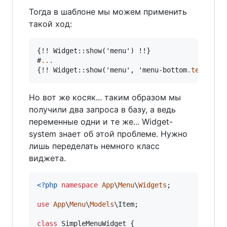
Тогда в шаблоне мы можем применить
такой ход:
{!! Widget::show('menu') !!}

#
...
{!! Widget::show('menu', 'menu-bottom
.template
Но вот же косяк... таким образом мы
получили два запроса в базу, а ведь
переменные одни и те же... Widget-
system знает об этой проблеме. Нужно
лишь переделать немного класс
виджета.
<?php
namespace
App
\
Menu
\
Widgets
;

use
App
\
Menu
\
Models
\
Item
;

class
 SimpleMenuWidget {
