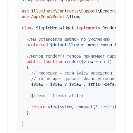
use
Illuminate
\
Contracts
\
Support
\
Renderable
use
App
\
Menu
\
Models
\
Item
;

class
 SimpleMenuWidget 
implements
 Renderable {

//мы установили шаблон по умолчанию
protected
$
defaultView
 = 
'
menu::menu.templat
//метод render() теперь принимает параметр
public
function
render
(
$
view
 = 
null
)

  {

// проверка - если $view определен,
// то он идет дальше. Иначе устанавливаетс
$
view
 = 
$
view
 ? 
$
view
 : 
$
this
->
defaultView
;
$
items
 = Items::
all
();

return
view
(
$
view
, 
compact
(
'
items
'
));

  }

}