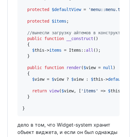
protected
$
defaultView
 = 
'
menu::menu.templat
protected
$
items
;

//вынесли загрузку айтемов в конструктор
public
function
__construct
()

  {

$
this
->
items
 = Items::
all
();

  }

public
function
render
(
$
view
 = 
null
)

  {

$
view
 = 
$
view
 ? 
$
view
 : 
$
this
->
defaultView
;
return
view
(
$
view
, [
'
items
'
 => 
$
this
->
item
  }

}
дело в том, что Widget-system хранит
объект виджета, и если он был однажды