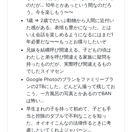
のだが... 10年とかあっという間なのだろ
う。今を楽しもう〜〜
1歳 => 2歳でだいぶ動物から人間に近付い
た感がある。表情も豊かになった。とは
いえ会話を楽しめるようになるにはまだ1
年必要だな〜〜もっとお喋りしたいぞ
兄妹を結構呼び間違える。子どもの頃は
わたしと弟を呼び間違える家族に疑問を
持ったものだが、実際呼び間違えるもの
でしたスイマセン
Google Photoのプランをファミリープラ
ンの2TBにした。どんどん撮って残してお
こう。一方風呂の写真とかあるのでBAN
は怖い...
早生まれの子を持って初めて、子ども手
当と控除のダブルで不利なことを知っ
た。オイオイこんなの法律作るときに考
慮しといてくれよジャパーン...