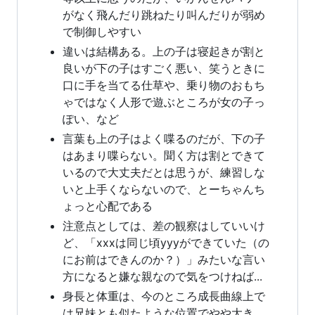
がなく飛んだり跳ねたり叫んだりが弱め
で制御しやすい
違いは結構ある。上の子は寝起きが割と
良いが下の子はすごく悪い、笑うときに
口に手を当てる仕草や、乗り物のおもち
ゃではなく人形で遊ぶところが女の子っ
ぽい、など
言葉も上の子はよく喋るのだが、下の子
はあまり喋らない。聞く方は割とできて
いるので大丈夫だとは思うが、練習しな
いと上手くならないので、とーちゃんち
ょっと心配である
注意点としては、差の観察はしていいけ
ど、「xxxは同じ頃yyyができていた（の
にお前はできんのか？）」みたいな言い
方になると嫌な親なので気をつけねば...
身長と体重は、今のところ成長曲線上で
は兄妹とも似たような位置でやや大き