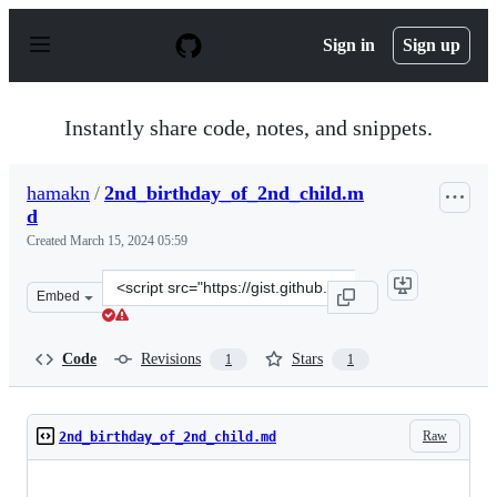
S
k
Sign in
Sign up
i
p
t
o
Instantly share code, notes, and snippets.
c
o
n
hamakn
/
2nd_birthday_of_2nd_child.m
t
d
e
n
Created
March 15, 2024 05:59
t
Clone
Embed
this
repository
at
Code
Revisions
Stars
1
1
&lt;script
src=&quot;https://gist.github.com/hamakn/e9dd69e118c1
Raw
2nd_birthday_of_2nd_child.md