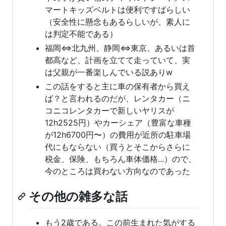
マートキッズベルトは便利ですばらしい
（安全性に懸念もあるらしいが、素人に
は判定不能である）
福岡<=>北九州、静岡<=>東京、あるいは首
都高など、計画を立てて走っていて、実
は父親が一番楽しんでいる説ありw
この話をすると主に車の保有者から買え
ば？と言われるのだが、レンタカー（ニ
コニコレンタカーで新しいヤリスが
12h2525円）やカーシェア（豊富な車種
が12h6700円〜）の費用が近所の駐車場
代にもならない（買うとそこからさらに
税金、保険、もちろん車体価格...）ので、
今のところは買わない方向なのであった
その他の雑多な話
もう2歳である。この前生まれた気がする