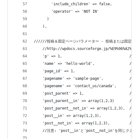
        'include_children' => false,
        'operator' => 'NOT IN'
      )
    ),
//////投稿＆固定ページパラメーター - 投稿または固定
    //http://wpdocs.sourceforge.jp/%E9%96%A2%E6%
    'p' => 1,                               
    'name' => 'hello-world',              
    'page_id' => 1,                        
    'pagename' => 'sample-page',          
    'pagename' => 'contact_us/canada'
    'post_parent' => 1,              
    'post_parent__in' => array(1,2,3) 
    'post_parent__not_in' => array(1,2
    'post__in' => array(1,2,3),    
    'post__not_in' => array(1,2,3),      
    //注意: 'post__in'と'post__not_in'を同