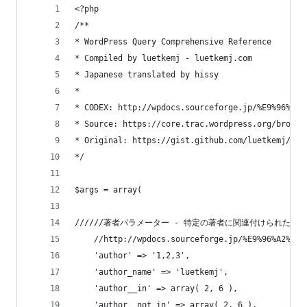
<?php
/**
* WordPress Query Comprehensive Reference
* Compiled by luetkemj - luetkemj.com
* Japanese translated by hissy
*
* CODEX: http://wpdocs.sourceforge.jp/%E9%96%A2%
* Source: https://core.trac.wordpress.org/browse
* Original: https://gist.github.com/luetkemj/202
*/
$args = array( 
//////著者パラメーター - 特定の著者に関連付けられた投
    //http://wpdocs.sourceforge.jp/%E9%96%A2%E6%
    'author' => '1,2,3',                 
    'author_name' => 'luetkemj',           
    'author__in' => array( 2, 6 ),         
    'author__not_in' => array( 2, 6 ),     