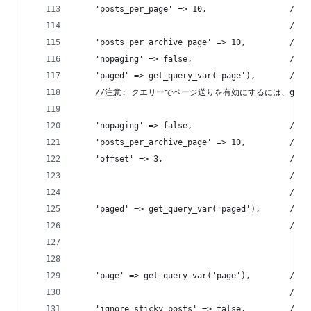
    'posts_per_page' => 10,           
                                     
    'posts_per_archive_page' => 10,     
    'nopaging' => false,             
    'paged' => get_query_var('page'), 
    //注意: クエリーでページ送りを有効にするには、get_quer
    'nopaging' => false,             
    'posts_per_archive_page' => 10,     
    'offset' => 3,                        
                                        
                                        
    'paged' => get_query_var('paged'
                                      
                                              //
                                              //
    'page' => get_query_var('page')
                                    
    'ignore_sticky_posts' => fals