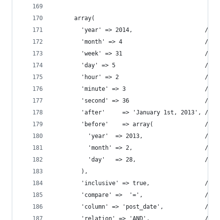
                                          
      array(
        'year' => 2014,                     //
        'month' => 4                       
        'week' => 31                        
        'day' => 5                          
        'hour' => 2                         
        'minute' => 3                       /
        'second' => 36                      /
        'after'     => 'January 1st, 201
        'before'    => array(           
          'year'  => 2013,                 
          'month' => 2,                  
          'day'   => 28,                
        ),
        'inclusive' => true,            
        'compare' =>  '=',                  //
        'column' => 'post_date',           
        'relation' => 'AND',            