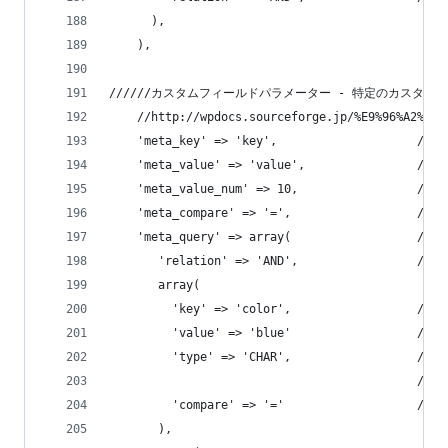
      ),
    ),
//////カスタムフィールドパラメーター - 特定のカスタ
    //http://wpdocs.sourceforge.jp/%E9%96%A2%E6%
    'meta_key' => 'key',                  
    'meta_value' => 'value',               
    'meta_value_num' => 10,                
    'meta_compare' => '=',               
    'meta_query' => array(             
       'relation' => 'AND',           
       array(
         'key' => 'color',                
         'value' => 'blue'               
         'type' => 'CHAR',               
                                      
         'compare' => '='                 
       ),