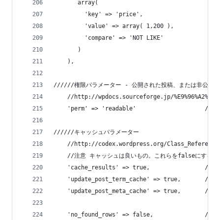
       array(
         'key' => 'price',
         'value' => array( 1,200 ),
         'compare' => 'NOT LIKE'
       )
    ), 
//////権限パラメーター - 公開された投稿、または非公
    //http://wpdocs.sourceforge.jp/%E9%96%A2%E6%
    'perm' => 'readable'                    
//////キャッシュパラメーター
    //http://codex.wordpress.org/Class_Reference
    //注意 キャッシュは良いもの。これらをfalseにす
    'cache_results' => true,             
    'update_post_term_cache' => true,    
    'update_post_meta_cache' => true,   
    'no_found_rows' => false,       