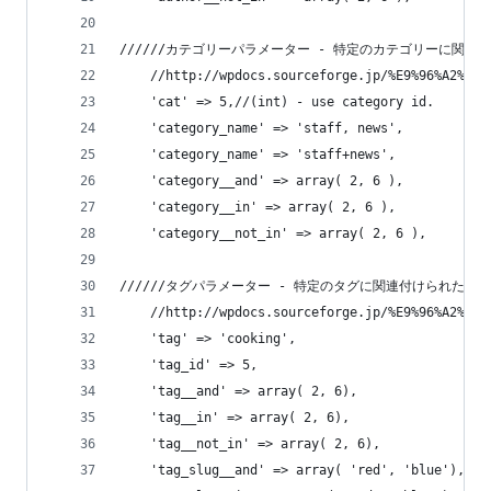
//////カテゴリーパラメーター - 特定のカテゴリーに関
    //http://wpdocs.sourceforge.jp/%E9%96%A2%E6%
    'cat' => 5,//(int) - use category id.
    'category_name' => 'staff, news',
    'category_name' => 'staff+news', 
    'category__and' => array( 2, 6 ),      
    'category__in' => array( 2, 6 ),       
    'category__not_in' => array( 2, 6 ),   
//////タグパラメーター - 特定のタグに関連付けられた投
    //http://wpdocs.sourceforge.jp/%E9%96%A2%E6%
    'tag' => 'cooking',                    
    'tag_id' => 5,                          
    'tag__and' => array( 2, 6),             
    'tag__in' => array( 2, 6),              
    'tag__not_in' => array( 2, 6),          
    'tag_slug__and' => array( 'red', 'blue'