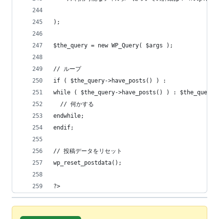
);
$the_query = new WP_Query( $args );
// ループ
if ( $the_query->have_posts() ) :
while ( $the_query->have_posts() ) : $the_query-
  // 何かする
endwhile;
endif;
// 投稿データをリセット
wp_reset_postdata();
?>