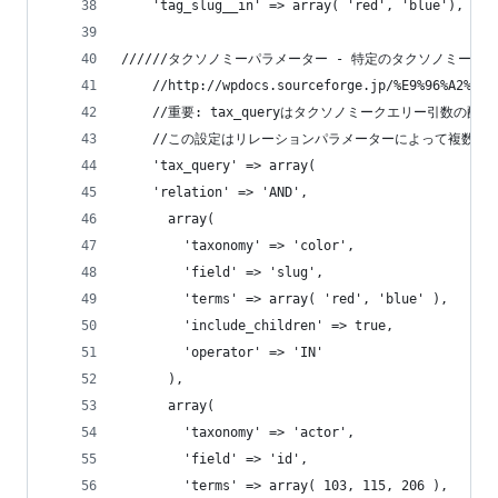
    'tag_slug__in' => array( 'red', 'blue')
//////タクソノミーパラメーター - 特定のタクソノミー
    //http://wpdocs.sourceforge.jp/%E9%96%A2%E6%
    //重要: tax_queryはタクソノミークエリー引数の
    //この設定はリレーションパラメーターによって複数
    'tax_query' => array(              
    'relation' => 'AND',                
      array(
        'taxonomy' => 'color',               
        'field' => 'slug',              
        'terms' => array( 'red', 'blue' ),   
        'include_children' => true,  
        'operator' => 'IN'                
      ),
      array(
        'taxonomy' => 'actor',
        'field' => 'id',
        'terms' => array( 103, 115, 206 ),