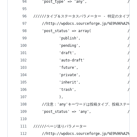
    'post_type' => 'any',              
//////タイプ＆ステータスパラメーター - 特定のタイプ
    //http://wpdocs.sourceforge.jp/%E9%96%A2%E6%
    'post_status' => array(               
            'publish',                   
            'pending',                     
            'draft',                        
            'auto-draft'                
            'future',                     
            'private',                 
            'inherit',                      
            'trash',                   
            ),
    //注意：'any'キーワードは投稿タイプ、投稿ステ
    'post_status' => 'any',           
//////ページ送りパラメーター
    //http://wpdocs.sourceforge.jp/%E9%96%A2%E6%