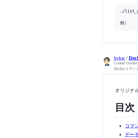
./list
hykw
/
Doc
Created
October
Dockerコ
オリジナ
目次
コマン
デーモ