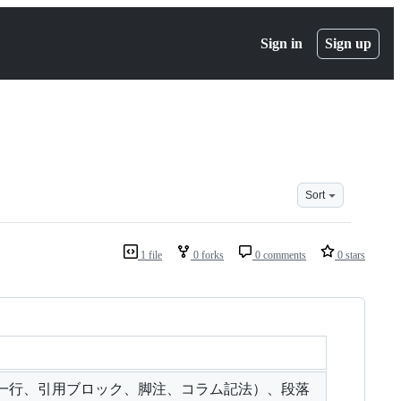
Sign in
Sign up
Sort
1 file
0 forks
0 comments
0 stars
一行、引用ブロック、脚注、コラム記法）、段落