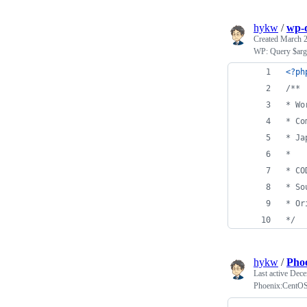
hykw
/
wp-
Created
March 2
WP: Query $arg
<?ph
/**
* Wo
* Co
* Ja
*
* CO
* So
* Or
*/
hykw
/
Phoe
Last active
Dece
Phoenix:C