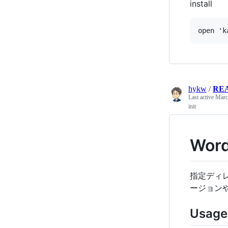
install
hykw
/
RE
Last active
Marc
init
Wo
指定ディレ
ージョン
Usage