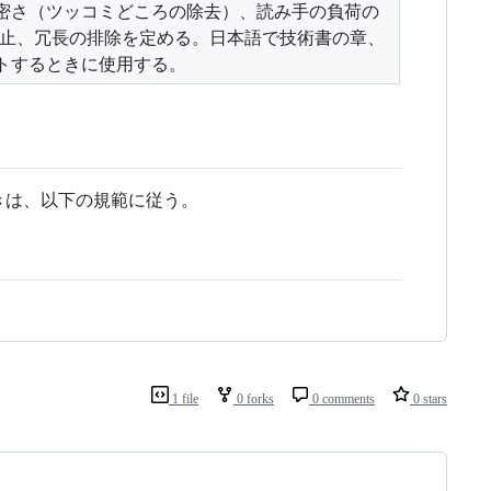
密さ（ツッコミどころの除去）、読み手の負荷の
禁止、冗長の排除を定める。日本語で技術書の章、
トするときに使用する。
きは、以下の規範に従う。
1 file
0 forks
0 comments
0 stars