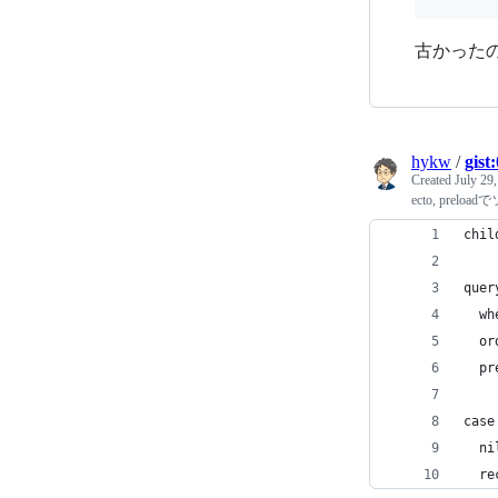
古かったの
hykw
/
gist
Created
July 29
ecto, preloa
chil
quer
  wh
  or
  pr
case
  ni
  re