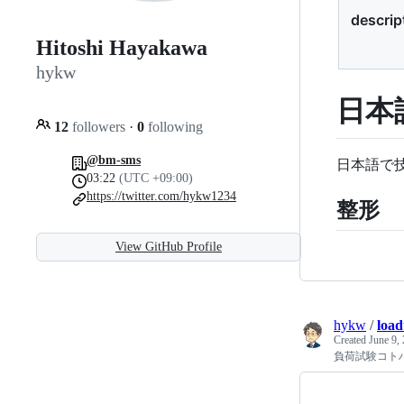
descrip
Hitoshi Hayakawa
hykw
日本
12
followers
·
0
following
@bm-sms
日本語で
03:22
(UTC +09:00)
https://twitter.com/hykw1234
整形
View GitHub Profile
hykw
/
load
Created
June 9,
負荷試験コト