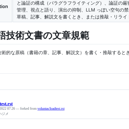
と論証の構成（パラグラフライティング）、論証の厳
tion
管理、視点と語り、演出の抑制、LLM っぽい空句の
草稿、記事、解説文を書くとき、または推敲・リライ
語技術文書の文章規範
技術的な原稿（書籍の章、記事、解説文）を書く・推敲すると
test.rst
 2022 07:26
— forked from
voluntas/loadtest.rst
ハジメ