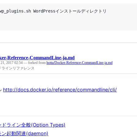
_wp_plugins.sh WordPressインストールディレクトリ

ker-Reference-CommandLine-ja.md
 21, 2017 02:54
— forked from
hotta/Docker-Reference-CommandLine-ja.md
マンドラインリファレンス
ル
http://docs.docker.io/reference/commandline/cli/
ドライン全般(Option Types)
ン起動関連(daemon)