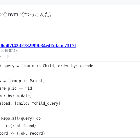
で nvm でつっこんだ。
:06507f42d2782f99b34e4f5da5c7317f
, 2016 07:18
dでソート
d_query = from c in Child, order_by: c.code
y = from p in Parent,
ere p.id == ^id,
der_by: p.date,
eload: [child: ^child_query]
 Repo.all(query) do
l -> {:not_found}
cord -> {:ok, record}