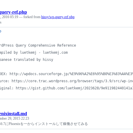
query-ref.php
, 2016 05:19
— forked from
hissy/wp-query-ref.php
s
p
rdPress Query Comprehensive Reference
mpiled by luetkemj - luetkemj.com
panese translated by hissy
DEX: http://wpdocs.sourceforge.jp/%E9%96%A2%E6%95%B0%E3%83%AA%E3
urce: https://core.trac.wordpress.org/browser/tags/3.9/src/wp-in
iginal: https://gist.github.com/luetkemj/2023628/9e911982440141a
nixinstall.md
mber 29, 2015 22:23
entOS6.7にPhoenixを一からインストールして稼働させてみる