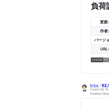
負荷
更新:
作者:
バージョ
URL:
hykw
/
RE
Created
July 10
Karabiner-