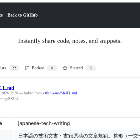
ts
Back to GitHub
Instantly share code, notes, and snippets.
ists
Forked
Starred
22
8
6
LL.md
, 2026 05:58
— forked from
k16shikano/SKILL.md
riting/SKILL
e
japanese-tech-writing
日本語の技術文書・書籍原稿の文章規範。整形（一文