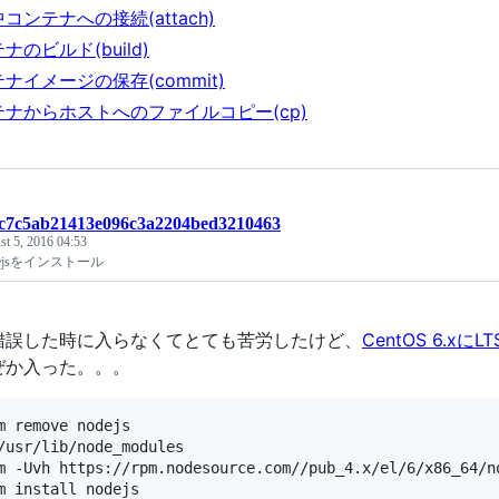
コンテナへの接続(attach)
ナのビルド(build)
ナイメージの保存(commit)
テナからホストへのファイルコピー(cp)
t:c7c5ab21413e096c3a2204bed3210463
t 5, 2016 04:53
odejsをインストール
錯誤した時に入らなくてとても苦労したけど、
CentOS 6.xに
ぜか入った。。。
m remove nodejs

/usr/lib/node_modules

m -Uvh https://rpm.nodesource.com//pub_4.x/el/6/x86_64/no
m install nodejs