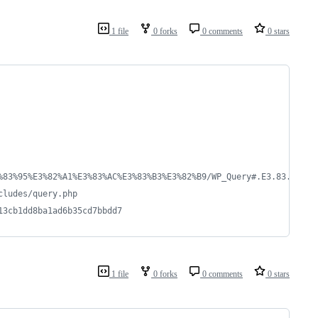
1 file
0 forks
0 comments
0 stars
%83%95%E3%82%A1%E3%83%AC%E3%83%B3%E3%82%B9/WP_Query#.E3.83.91.E3
cludes/query.php
13cb1dd8ba1ad6b35cd7bbdd7
1 file
0 forks
0 comments
0 stars