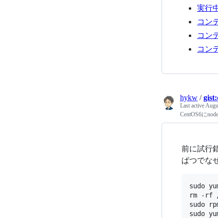
実行中
コンテ
コンテ
コン
hykw
/
gis
Last active
Augus
CentOS6にn
前に試行
ぱつでな
sudo yu
rm -rf 
sudo rp
sudo yu