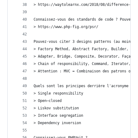
> https://waytolearnx.com/2018/08/difference-ent
Connaissez-vous des standards de code ? Pouvez-v
> https://www.php-fig.org/psr/
Pouvez-vous citer 3 designs patterns (au moins 1
> Factory Method, Abstract Factory, Builder, Pro
> Adapter, Bridge, Composite, Decorator, Façade,
> Chain of responsibility, Command, Iterator, Me
> Attention : MVC = Combinaison des patrons obse
Quels sont les principes derrière l'acronyme SOL
> Single responsibility
> Open–closed
> Liskov substitution
> Interface segregation
> Dependency inversion
Connaissez-vous PHPUnit ?