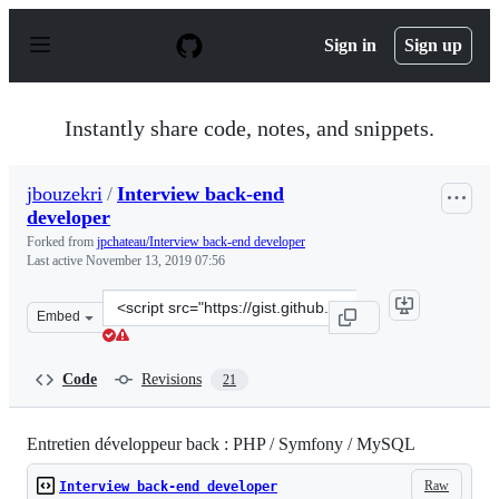
S
k
Sign in
Sign up
i
p
t
o
Instantly share code, notes, and snippets.
c
o
n
jbouzekri
/
Interview back-end
t
developer
e
n
Forked from
jpchateau/Interview back-end developer
t
Last active
November 13, 2019 07:56
Clone
Embed
this
repository
at
Code
Revisions
21
&lt;script
src=&quot;https://gist.github.com/jbouzekri/5396846039
Entretien développeur back : PHP / Symfony / MySQL
Raw
Interview back-end developer