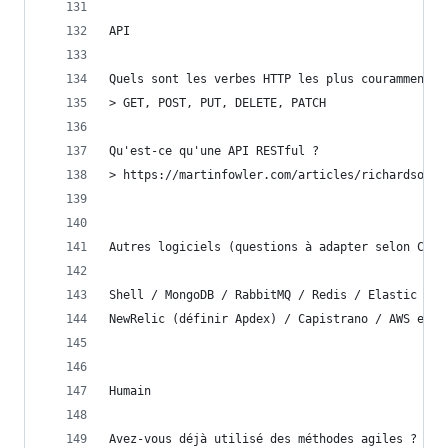
API
Quels sont les verbes HTTP les plus couramment u
> GET, POST, PUT, DELETE, PATCH
Qu'est-ce qu'une API RESTful ?
> https://martinfowler.com/articles/richardsonMa
Autres logiciels (questions à adapter selon CV)
Shell / MongoDB / RabbitMQ / Redis / Elastic Sta
NewRelic (définir Apdex) / Capistrano / AWS et s
Humain
Avez-vous déjà utilisé des méthodes agiles ? Si 