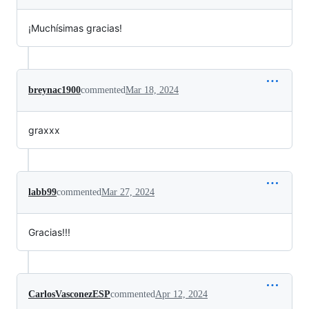
¡Muchísimas gracias!
breynac1900
commented
Mar 18, 2024
graxxx
labb99
commented
Mar 27, 2024
Gracias!!!
CarlosVasconezESP
commented
Apr 12, 2024