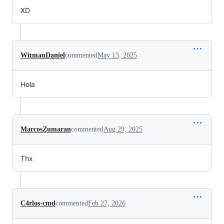
XD
WitmanDaniel
commented
May 13, 2025
Hola
MarcosZumaran
commented
Aug 29, 2025
Thx
C4rlos-cmd
commented
Feb 27, 2026