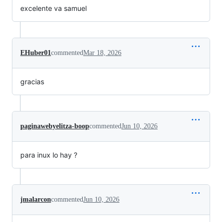
excelente va samuel
EHuber01
commented
Mar 18, 2026
gracias
paginawebyelitza-boop
commented
Jun 10, 2026
para inux lo hay ?
jmalarcon
commented
Jun 10, 2026