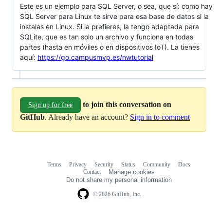
Este es un ejemplo para SQL Server, o sea, que sí: como hay
SQL Server para Linux te sirve para esa base de datos si la
instalas en Linux. Si la prefieres, la tengo adaptada para
SQLite, que es tan solo un archivo y funciona en todas
partes (hasta en móviles o en dispositivos IoT). La tienes
aquí:
https://go.campusmvp.es/nwtutorial
to join this conversation on
Sign up for free
GitHub
. Already have an account?
Sign in to comment
Terms
Privacy
Security
Status
Community
Docs
Footer
Footer
Contact
Manage cookies
navigation
Do not share my personal information
© 2026 GitHub, Inc.