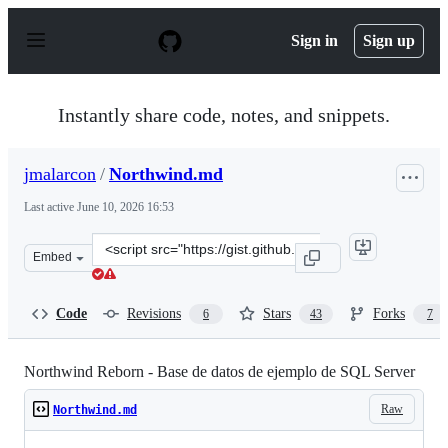
S
k
Sign in
Sign up
i
p
t
o
Instantly share code, notes, and snippets.
c
o
n
jmalarcon
/
Northwind.md
t
e
Last active
June 10, 2026 16:53
n
t
Clone
Embed
this
repository
at
Code
Revisions
Stars
Forks
6
43
7
&lt;script
src=&quot;https://gist.github.com/jmalarcon/e98d20735d
Northwind Reborn - Base de datos de ejemplo de SQL Server
Raw
Northwind.md