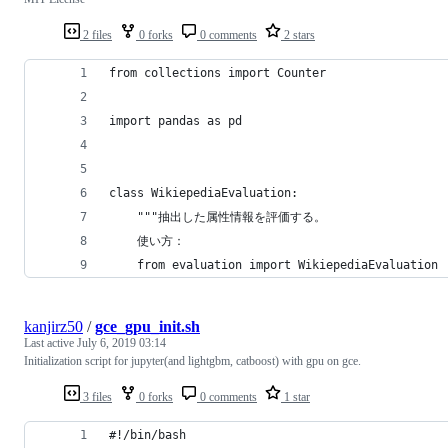
2 files
0 forks
0 comments
2 stars
from collections import Counter
import pandas as pd
class WikiepediaEvaluation:
    """抽出した属性情報を評価する。
    使い方：
    from evaluation import WikiepediaEvaluation
kanjirz50
/
gce_gpu_init.sh
Last active
July 6, 2019 03:14
Initialization script for jupyter(and lightgbm, catboost) with gpu on gce.
3 files
0 forks
0 comments
1 star
#!/bin/bash