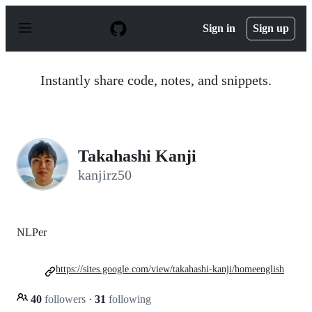
S
k
Sign in
Sign up
i
p
t
o
Instantly share code, notes, and snippets.
c
o
n
t
e
n
Takahashi Kanji
t
kanjirz50
NLPer
https://sites.google.com/view/takahashi-kanji/homeenglish
40
followers
·
31
following