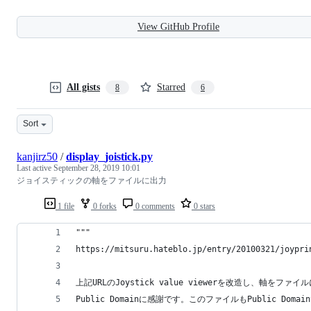
View GitHub Profile
All gists
Starred
8
6
Sort
kanjirz50
/
display_joistick.py
Last active
September 28, 2019 10:01
ジョイスティックの軸をファイルに出力
1 file
0 forks
0 comments
0 stars
"""
https://mitsuru.hateblo.jp/entry/20100321/joypri
上記URLのJoystick value viewerを改造し、軸を
Public Domainに感謝です。このファイルもPublic Domai