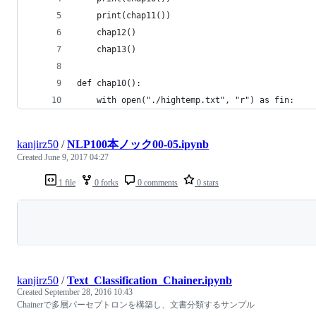
    print(chap11())
    chap12()
    chap13()
def chap10():
    with open("./hightemp.txt", "r") as fin:
kanjirz50
/
NLP100本ノック00-05.ipynb
Created
June 9, 2017 04:27
1 file
0 forks
0 comments
0 stars
Loading
kanjirz50
/
Text_Classification_Chainer.ipynb
Created
September 28, 2016 10:43
Chainerで多層パーセプトロンを構築し、文書分類するサンプル