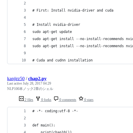
# First: Install nvidia-driver and cuda
# Install nvidia-driver
sudo apt-get update
sudo apt-get install --no-install-recommends nvi
sudo apt-get install --no-install-recommends nvi
# Cuda and cudnn installation
kanjirz50
/
chap2.py
Last active
July 28, 2017 04:29
NLP100本ノック2章のシェル
2 files
0 forks
0 comments
0 stars
# -*- coding:utf-8 -*- 
def main():
    print(chap10())