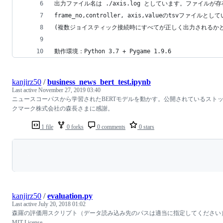
出力ファイル名は ./axis.log としています。ファイル
frame_no,controller, axis,valueのtsvファイルと
(複数ジョイスティック接続時にすべてが正しく出力されるか
動作環境：Python 3.7 + Pygame 1.9.6
kanjirz50
/
business_news_bert_test.ipynb
Last active
November 27, 2019 03:40
ニュースコーパスから学習されたBERTモデルを動かす。公開されているスト
クマーク株式会社の森長さまに感謝。
1 file
0 forks
0 comments
0 stars
Loading
kanjirz50
/
evaluation.py
Last active
July 20, 2018 01:02
森羅の評価用スクリプト（データ読み込み先のパスは適当に指定してください
MIT License