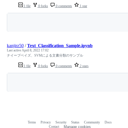
1 file
0 forks
0 comments
1 star
Loading
kanjirz50
/
Text_Classification_Sample.ipynb
Last active
April 8, 2022 17:02
ナイーブベイズ、SVMによる文書分類のサンプル
1 file
0 forks
0 comments
2 stars
Loading
Terms
Privacy
Security
Status
Community
Docs
Footer
Footer
Contact
Manage cookies
navigation