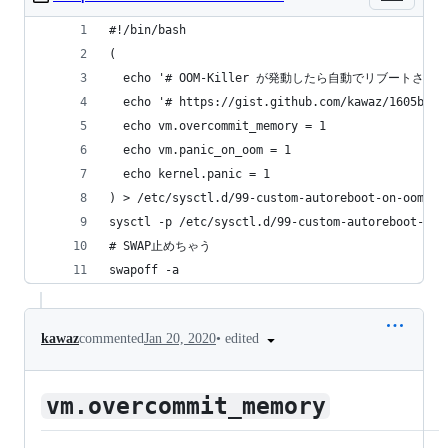
#!/bin/bash
(
  echo '# OOM-Killer が発動したら自動でリブートさ
  echo '# https://gist.github.com/kawaz/1605bec9
  echo vm.overcommit_memory = 1
  echo vm.panic_on_oom = 1
  echo kernel.panic = 1
) > /etc/sysctl.d/99-custom-autoreboot-on-oom-ki
sysctl -p /etc/sysctl.d/99-custom-autoreboot-on-
# SWAP止めちゃう
swapoff -a
•
edited
kawaz
commented
Jan 20, 2020
vm.overcommit_memory