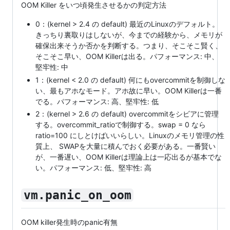
OOM Killer をいつ頃発生させるかの判定方法
0：(kernel > 2.4 の default) 最近のLinuxのデフォルト。
きっちり裏取りはしないが、今までの経験から、メモリが
確保出来そうか否かを判断する。つまり、そこそこ賢く、
そこそこ早い、OOM Killerは出る。パフォーマンス: 中、
堅牢性: 中
1：(kernel < 2.0 の default) 何にもovercommitを制御しな
い、最もアホなモード。アホ故に早い。OOM Killerは一番
でる。パフォーマンス: 高、堅牢性: 低
2：(kernel > 2.6 の default) overcommitをシビアに管理
する。overcommit_ratioで制御する。swap = 0 なら
ratio=100 にしとけばいいらしい。Linuxのメモリ管理の性
質上、 SWAPを大量に積んでおく必要がある。一番賢い
が、一番遅い、OOM Killerは理論上は一応出るが基本でな
い。パフォーマンス: 低、堅牢性: 高
vm.panic_on_oom
OOM killer発生時のpanic有無