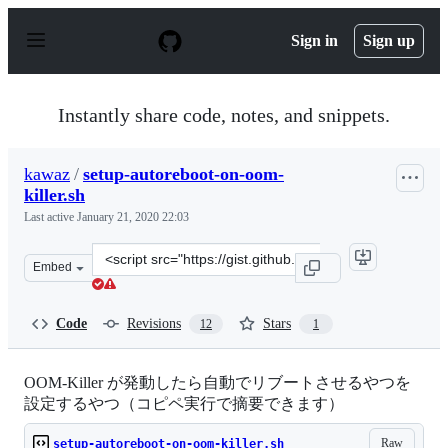
S
k
Sign in
Sign up
i
p
t
o
Instantly share code, notes, and snippets.
c
o
n
kawaz
/
setup-autoreboot-on-oom-
t
killer.sh
e
n
Last active
January 21, 2020 22:03
t
Clone
Embed
this
repository
at
Code
Revisions
Stars
12
1
&lt;script
src=&quot;https://gist.github.com/kawaz/1605bec92acac1
OOM-Killer が発動したら自動でリブートさせるやつを
設定するやつ（コピペ実行で摘要できます）
Raw
setup-autoreboot-on-oom-killer.sh