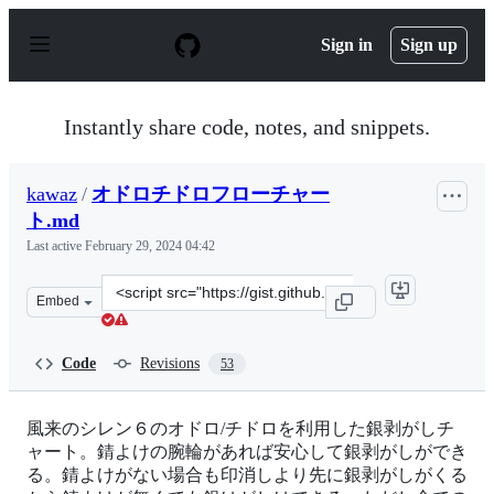
S
k
Sign in
Sign up
i
p
t
o
Instantly share code, notes, and snippets.
c
o
n
kawaz
/
オドロチドロフローチャー
t
e
ト.md
n
Last active
February 29, 2024 04:42
t
Clone
Embed
this
repository
at
Code
Revisions
53
&lt;script
src=&quot;https://gist.github.com/kawaz/b434cb4562e3b8
風来のシレン６のオドロ/チドロを利用した銀剥がしチ
ャート。錆よけの腕輪があれば安心して銀剥がしができ
る。錆よけがない場合も印消しより先に銀剥がしがくる