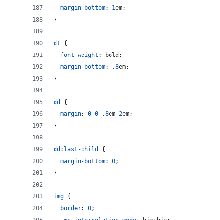
margin-bottom
:
1
em
;
}
dt
 {
font-weight
:
 bold;
margin-bottom
:
.8
em
;
}
dd
 {
margin
:
0
0
.8
em
2
em
;
}
dd
:
last-child
 {
margin-bottom
:
0
;
}
img
 {
border
:
0
;