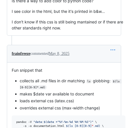
Is there a way to add color to python code?
I see color in the html, but the it's printed in b&w...
I don't know if this css is still being mantained or if there are
other standards right now.
frainfreeze
commented
May 8, 2025
Fun snippet that
collects all .md files in dir matching
globbing:
ls
$(ls 
[0-9][0-9]*.md)
makes $date var available to document
loads external css (latex.css)
overrides external css (max-width change)
pandoc -V 
"
date:
$(
date +
"
%Y-%m-%d %H:%M:%S
"
)
"
 \

    -s -o documentation.html 
$(
ls [0-9][0-9]
*
.md
)
 \
