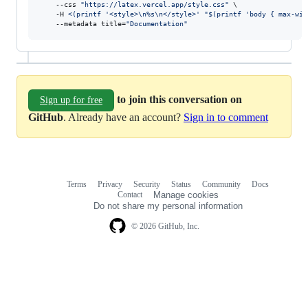
    --css 
"
https://latex.vercel.app/style.css
"
 \

    -H 
<(
printf 
'
<style>\n%s\n</style>
'
"
$(
printf 
'
body { max-wid
    --metadata title=
"
Documentation
"
to join this conversation on
Sign up for free
GitHub
. Already have an account?
Sign in to comment
Terms
Privacy
Security
Status
Community
Docs
Footer
Footer
Contact
Manage cookies
navigation
Do not share my personal information
© 2026 GitHub, Inc.