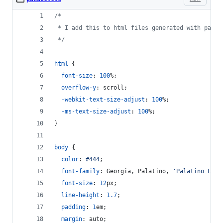
/*
 * I add this to html files generated with pando
 */
html
 {
font-size
:
100
%
;
overflow-y
:
 scroll;
-webkit-text-size-adjust
:
100
%
;
-ms-text-size-adjust
:
100
%
;
}
body
 {
color
:
#
444
;
font-family
:
 Georgia
,
 Palatino
,
'Palatino Lino
font-size
:
12
px
;
line-height
:
1.7
;
padding
:
1
em
;
margin
:
 auto;