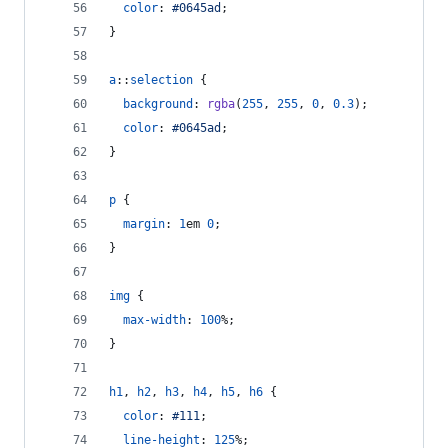
color
:
#
0645ad
;
}
a
::
selection
 {
background
:
rgba
(
255
,
255
,
0
,
0.3
);
color
:
#
0645ad
;
}
p
 {
margin
:
1
em
0
;
}
img
 {
max-width
:
100
%
;
}
h1
,
h2
,
h3
,
h4
,
h5
,
h6
 {
color
:
#
111
;
line-height
:
125
%
;