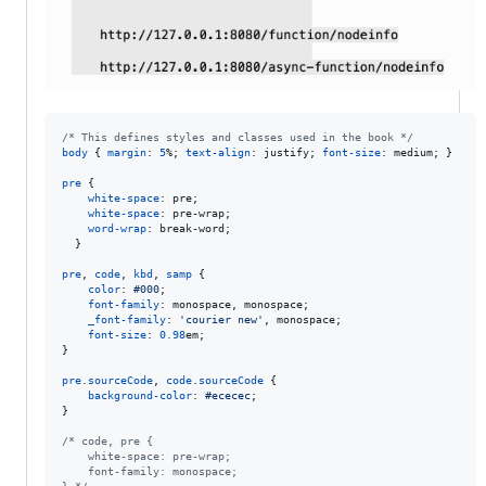
/* This defines styles and classes used in the book */
body
 { 
margin
:
5
%
; 
text-align
:
 justify; 
font-size
:
 medium; }

pre
 {

white-space
:
 pre;

white-space
:
 pre-wrap;

word-wrap
:
 break-word;

  }

pre
,
code
,
kbd
,
samp
 {

color
:
#
000
;

font-family
:
 monospace
,
 monospace;

_font-family
:
'courier new'
,
 monospace;

font-size
:
0.98
em
;

}

pre
.
sourceCode
,
code
.
sourceCode
 {

background-color
:
#
ececec
;

}

/* code, pre {
    white-space: pre-wrap;
    font-family: monospace;