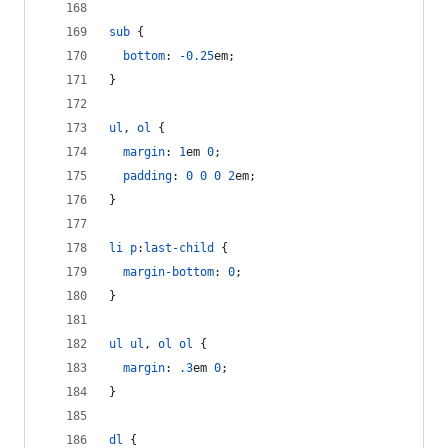
sub
 {
bottom
:
-0.25
em
;
}
ul
,
ol
 {
margin
:
1
em
0
;
padding
:
0
0
0
2
em
;
}
li
p
:
last-child
 {
margin-bottom
:
0
;
}
ul
ul
,
ol
ol
 {
margin
:
.3
em
0
;
}
dl
 {