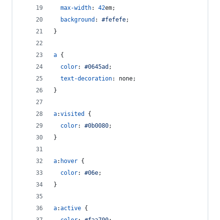
max-width
:
42
em
;
background
:
#
fefefe
;
}
a
 {
color
:
#
0645ad
;
text-decoration
:
 none;
}
a
:
visited
 {
color
:
#
0b0080
;
}
a
:
hover
 {
color
:
#
06e
;
}
a
:
active
 {