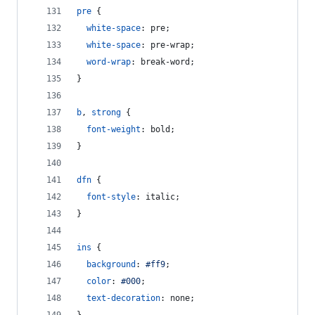
pre
 {
white-space
:
 pre;
white-space
:
 pre-wrap;
word-wrap
:
 break-word;
}
b
,
strong
 {
font-weight
:
 bold;
}
dfn
 {
font-style
:
 italic;
}
ins
 {
background
:
#
ff9
;
color
:
#
000
;
text-decoration
:
 none;