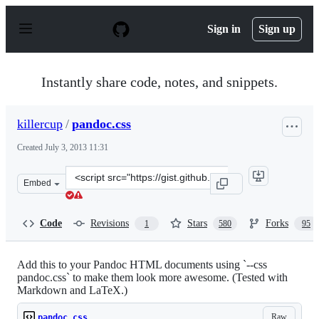
S
k
Sign in
Sign up
i
p
t
o
Instantly share code, notes, and snippets.
c
o
n
killercup
/
pandoc.css
t
e
Created
July 3, 2013 11:31
n
t
Clone
Embed
this
repository
at
Code
Revisions
Stars
Forks
1
580
95
&lt;script
src=&quot;https://gist.github.com/killercup/5917178.js&q
Add this to your Pandoc HTML documents using `--css
pandoc.css` to make them look more awesome. (Tested with
Markdown and LaTeX.)
Raw
pandoc.css