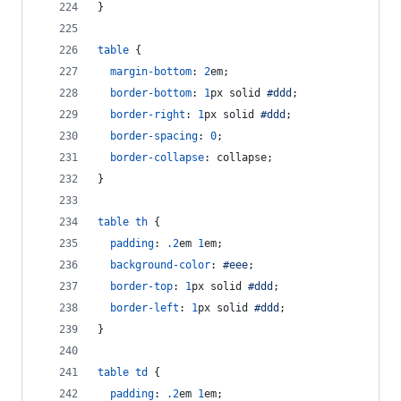
}
table
 {
margin-bottom
:
2
em
;
border-bottom
:
1
px
 solid 
#
ddd
;
border-right
:
1
px
 solid 
#
ddd
;
border-spacing
:
0
;
border-collapse
:
 collapse;
}
table
th
 {
padding
:
.2
em
1
em
;
background-color
:
#
eee
;
border-top
:
1
px
 solid 
#
ddd
;
border-left
:
1
px
 solid 
#
ddd
;
}
table
td
 {
padding
:
.2
em
1
em
;