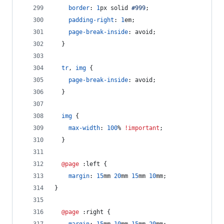
border
:
1
px
 solid 
#
999
;
padding-right
:
1
em
;
page-break-inside
:
 avoid;
  }
tr
,
img
 {
page-break-inside
:
 avoid;
  }
img
 {
max-width
:
100
%
!important
;
  }
@page
:
left {
margin
:
15
mm
20
mm
15
mm
10
mm
;
}
@page
:
right {