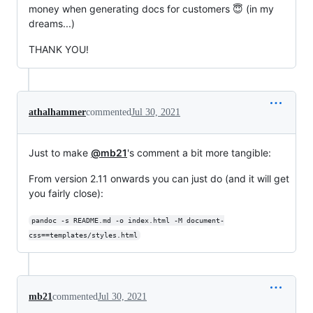
money when generating docs for customers 😇 (in my
dreams...)
THANK YOU!
athalhammer
commented
Jul 30, 2021
Just to make
@mb21
's comment a bit more tangible:
From version 2.11 onwards you can just do (and it will get
you fairly close):
pandoc -s README.md -o index.html -M document-
css==templates/styles.html
mb21
commented
Jul 30, 2021