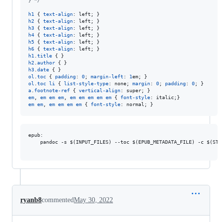
} */
h1
 { 
text-align
:
h2
 { 
text-align
:
h3
 { 
text-align
:
h4
 { 
text-align
:
h5
 { 
text-align
:
h6
 { 
text-align
:
h1
.
title
h2
.
author
h3
.
date
ol
.
toc
 { 
padding
:
0
; 
margin-left
:
1
em
ol
.
toc
li
 { 
list-style-type
:
 none; 
margin
:
0
; 
padding
:
0
a
.
footnote-ref
 { 
vertical-align
:
em
,
em
em
em
,
em
em
em
em
em
 { 
font-style
:
em
em
,
em
em
em
em
 { 
font-style
:
 normal; }
epub:

	pandoc -s $(INPUT_FILES) --toc $(EPUB_METADATA_FILE) -c $(STYLE) --variable subparagraph -o $(EPUB_OUTPUT_FILENAME)

ryanb8
commented
May 30, 2022