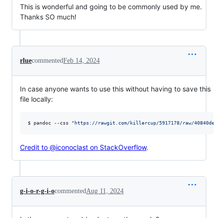
This is wonderful and going to be commonly used by me.
Thanks SO much!
rlue
commented
Feb 14, 2024
In case anyone wants to use this without having to save this
file locally:
$ pandoc --css 
"
https://rawgit.com/killercup/5917178/raw/40840de5
Credit to @iconoclast on StackOverflow
.
g-i-o-r-g-i-o
commented
Aug 11, 2024