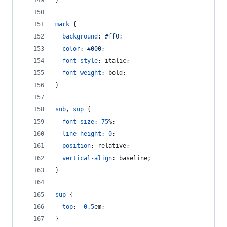
}
mark
 {
background
:
#
ff0
;
color
:
#
000
;
font-style
:
 italic;
font-weight
:
 bold;
}
sub
,
sup
 {
font-size
:
75
%
;
line-height
:
0
;
position
:
 relative;
vertical-align
:
 baseline;
}
sup
 {
top
:
-0.5
em
;
}