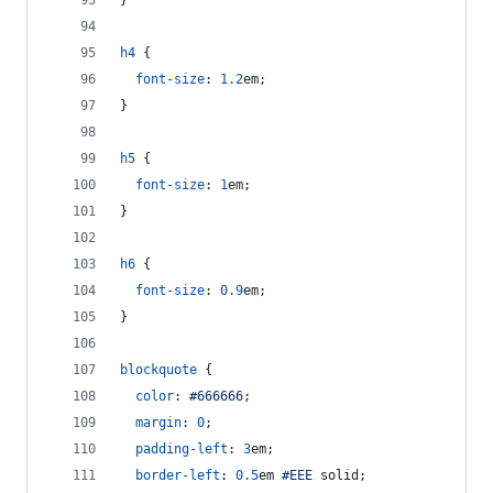
}
h4
 {
font-size
:
1.2
em
;
}
h5
 {
font-size
:
1
em
;
}
h6
 {
font-size
:
0.9
em
;
}
blockquote
 {
color
:
#
666666
;
margin
:
0
;
padding-left
:
3
em
;
border-left
:
0.5
em
#
EEE
 solid;