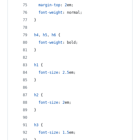
margin-top
:
2
em
;
font-weight
:
 normal;
}
h4
,
h5
,
h6
 {
font-weight
:
 bold;
}
h1
 {
font-size
:
2.5
em
;
}
h2
 {
font-size
:
2
em
;
}
h3
 {
font-size
:
1.5
em
;