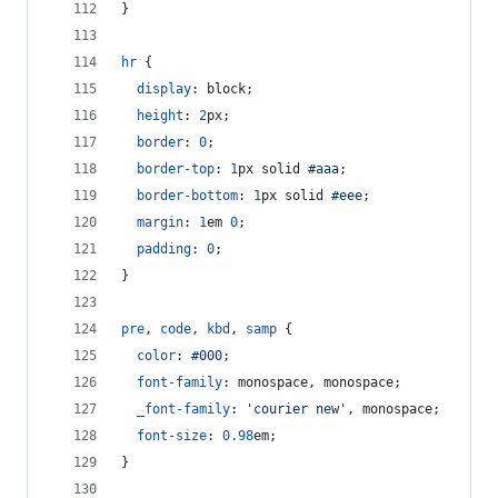
}
hr
 {
display
:
 block;
height
:
2
px
;
border
:
0
;
border-top
:
1
px
 solid 
#
aaa
;
border-bottom
:
1
px
 solid 
#
eee
;
margin
:
1
em
0
;
padding
:
0
;
}
pre
,
code
,
kbd
,
samp
 {
color
:
#
000
;
font-family
:
 monospace
,
 monospace;
_font-family
:
'courier new'
,
 monospace;
font-size
:
0.98
em
;
}