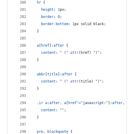
hr
 {
height
:
1
px
;
border
:
0
;
border-bottom
:
1
px
 solid black;
  }
a
[
href
]
:
after
 {
content
:
" ("
attr
(href) 
")"
;
  }
abbr
[
title
]
:
after
 {
content
:
" ("
attr
(title) 
")"
;
  }
  .
ir
a
:
after
,
a
[
href
^=
"javascript:"
]
:
after
,
a
[
h
content
:
""
;
  }
pre
,
blockquote
 {