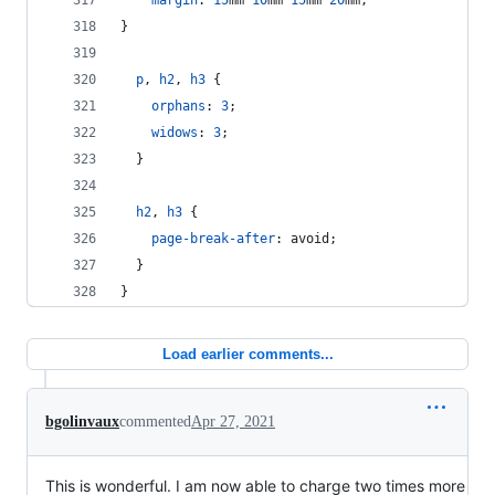
margin
:
15
mm
10
mm
15
mm
20
mm
;
}
p
,
h2
,
h3
 {
orphans
:
3
;
widows
:
3
;
  }
h2
,
h3
 {
page-break-after
:
 avoid;
  }
}
Load earlier comments...
bgolinvaux
commented
Apr 27, 2021
This is wonderful. I am now able to charge two times more