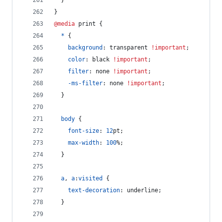
  }
}
@media
 print {
*
 {
background
:
 transparent 
!important
;
color
:
 black 
!important
;
filter
:
 none 
!important
;
-ms-filter
:
 none 
!important
;
  }
body
 {
font-size
:
12
pt
;
max-width
:
100
%
;
  }
a
,
a
:
visited
 {
text-decoration
:
 underline;
  }