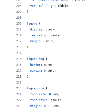
-ms-interpolation-mode
:
 bicubic;
vertical-align
:
 middle;
}
figure
 {
display
:
 block;
text-align
:
 center;
margin
:
1
em
0
;
}
figure
img
 {
border
:
 none;
margin
:
0
 auto;
}
figcaption
 {
font-size
:
0.8
em
;
font-style
:
 italic;
margin
:
0
0
.8
em
;