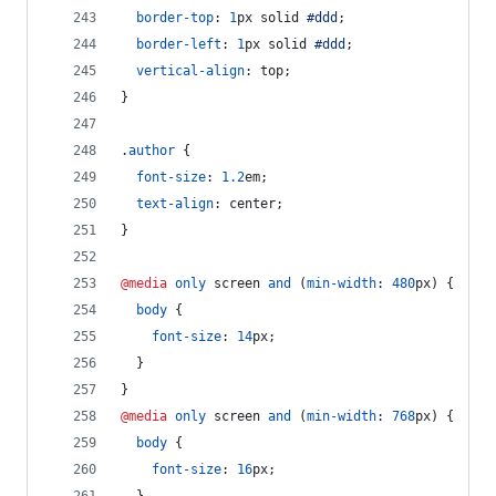
border-top
:
1
px
 solid 
#
ddd
;
border-left
:
1
px
 solid 
#
ddd
;
vertical-align
:
 top;
}
.
author
 {
font-size
:
1.2
em
;
text-align
:
 center;
}
@media
only
 screen 
and
 (
min-width
:
480
px
) {
body
 {
font-size
:
14
px
;
  }
}
@media
only
 screen 
and
 (
min-width
:
768
px
) {
body
 {
font-size
:
16
px
;