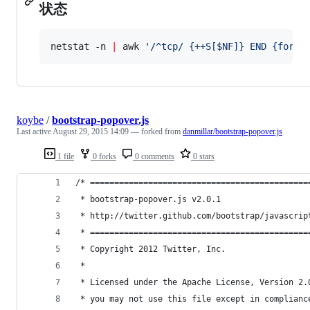
状态
netstat -n 
|
 awk 
'
/^tcp/ {++S[$NF]} END {for(a
koybe
/
bootstrap-popover.js
Last active
August 29, 2015 14:09
— forked from
danmillar/bootstrap-popover.js
1 file
0 forks
0 comments
0 stars
/* =============================================
 * bootstrap-popover.js v2.0.1
 * http://twitter.github.com/bootstrap/javascrip
 * =============================================
 * Copyright 2012 Twitter, Inc.
 *
 * Licensed under the Apache License, Version 2.
 * you may not use this file except in complianc