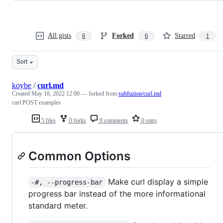
All gists
Forked
Starred
6
6
1
Sort
koybe
/
curl.md
Created
May 18, 2022 12:00
— forked from
subfuzion/curl.md
curl POST examples
5 files
0 forks
0 comments
0 stars
Common Options
Make curl display a simple
-#, --progress-bar
progress bar instead of the more informational
standard meter.