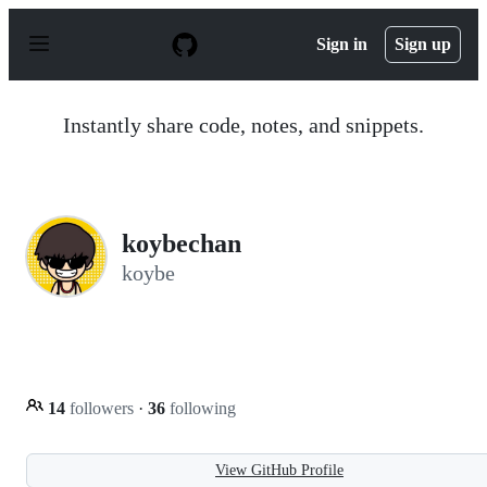
S
k
Sign in
Sign up
i
p
t
o
Instantly share code, notes, and snippets.
c
o
n
t
e
n
koybechan
t
koybe
14
followers
·
36
following
View GitHub Profile