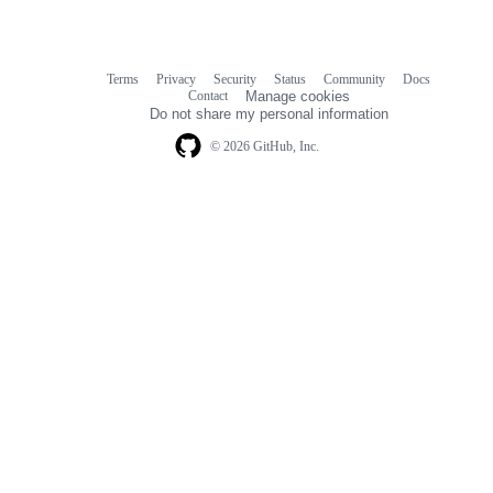
Terms
Privacy
Security
Status
Community
Docs
Footer
Footer
Contact
Manage cookies
navigation
Do not share my personal information
© 2026 GitHub, Inc.