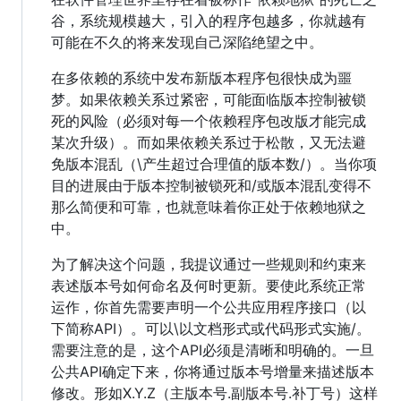
谷，系统规模越大，引入的程序包越多，你就越有
可能在不久的将来发现自己深陷绝望之中。
在多依赖的系统中发布新版本程序包很快成为噩
梦。如果依赖关系过紧密，可能面临版本控制被锁
死的风险（必须对每一个依赖程序包改版才能完成
某次升级）。而如果依赖关系过于松散，又无法避
免版本混乱（\产生超过合理值的版本数/）。当你项
目的进展由于版本控制被锁死和/或版本混乱变得不
那么简便和可靠，也就意味着你正处于依赖地狱之
中。
为了解决这个问题，我提议通过一些规则和约束来
表述版本号如何命名及何时更新。要使此系统正常
运作，你首先需要声明一个公共应用程序接口（以
下简称API）。可以\以文档形式或代码形式实施/。
需要注意的是，这个API必须是清晰和明确的。一旦
公共API确定下来，你将通过版本号增量来描述版本
修改。形如X.Y.Z（主版本号.副版本号.补丁号）这样