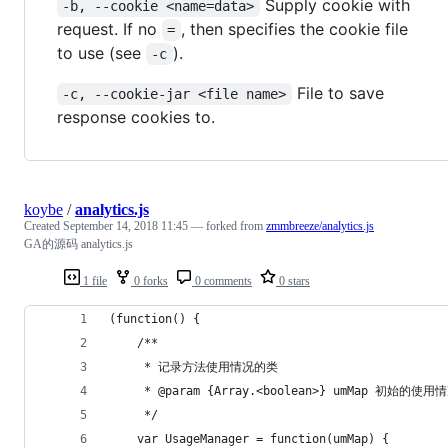
Supply cookie with
-b, --cookie <name=data>
request. If no
, then specifies the cookie file
=
to use (see
).
-c
File to save
-c, --cookie-jar <file name>
response cookies to.
koybe
/
analytics.js
Created
September 14, 2018 11:45
— forked from
zmmbreeze/analytics.js
GA的源码 analytics.js
1 file
0 forks
0 comments
0 stars
(function() {
    /**
     * 记录方法使用情况的类
     * @param {Array.<boolean>} umMap 初始的使用
     */
    var UsageManager = function(umMap) {