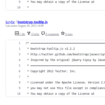
 * You may obtain a copy of the License at
 *
koybe
/
bootstrap-tooltip.js
Last active
August 29, 2015 14:09
1 file
0 forks
0 comments
0 stars
/* =============================================
 * bootstrap-tooltip.js v2.2.2
 * http://twitter.github.com/bootstrap/javascrip
 * Inspired by the original jQuery.tipsy by Jaso
 * =============================================
 * Copyright 2012 Twitter, Inc.
 *
 * Licensed under the Apache License, Version 2.
 * you may not use this file except in complianc
 * You may obtain a copy of the License at