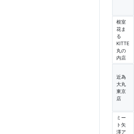
根室
花ま
る
KITTE
丸の
内店
近為
大丸
東京
店
ミー
ト矢
澤ア