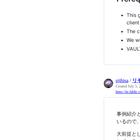
This 
clien
The c
We wi
VAUL
ujihisa
/
リモ
Created
July 5,
https://in.fablic
事例紹介
いるので
大前提と