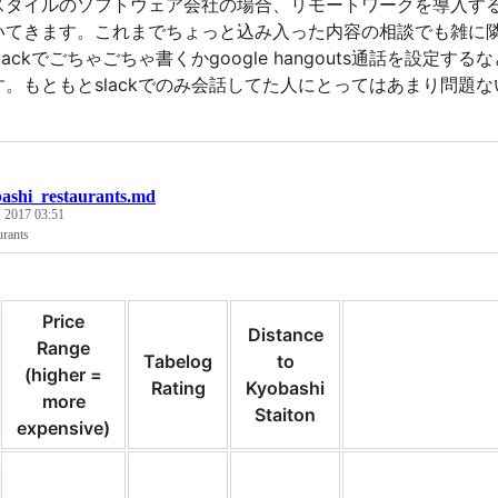
スタイルのソフトウェア会社の場合、リモートワークを導入す
いてきます。これまでちょっと込み入った内容の相談でも雑に
lackでごちゃごちゃ書くかgoogle hangouts通話を設
す。もともとslackでのみ会話してた人にとってはあまり問題
ashi_restaurants.md
, 2017 03:51
rants
Price
Distance
Range
Tabelog
to
(higher =
Rating
Kyobashi
more
Staiton
expensive)