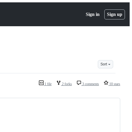
Sign in
Sign up
Sort
1 file
2 forks
3 comments
10 stars