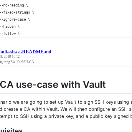
	--no-heading \
	--fixed-strings \
	--ignore-case \
	--hidden \
	--follow \
ault-ssh-ca-README.md
8, 2019 16:12
figuring Vault's SSH-CA
CA use-case with Vault
cenario we are going to set up Vault to sign SSH keys using 
d create a CA within Vault. We will then configure an SSH se
ttempt to SSH using a private key, and a public key signed
uisites