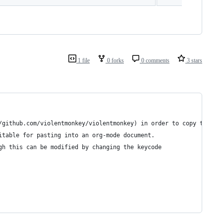
1 file
0 forks
0 comments
3 stars
/github.com/violentmonkey/violentmonkey) in order to copy the
itable for pasting into an org-mode document.
gh this can be modified by changing the keycode