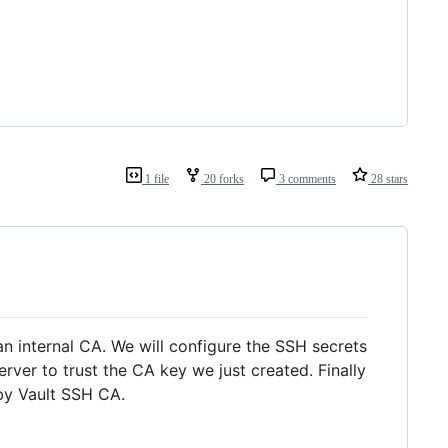
1 file
20 forks
3 comments
28 stars
an internal CA. We will configure the SSH secrets
rver to trust the CA key we just created. Finally
 by Vault SSH CA.