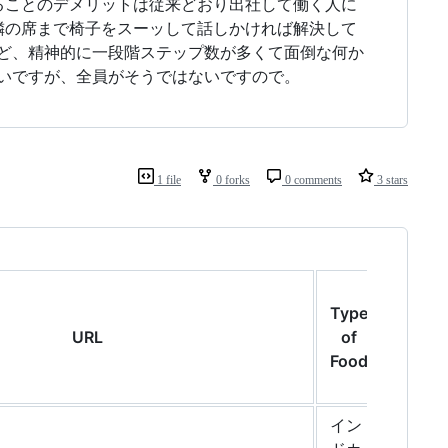
ることのデメリットは従来どおり出社して働く人に
隣の席まで椅子をスーッして話しかければ解決して
定するなど、精神的に一段階ステップ数が多くて面倒な何か
ないですが、全員がそうではないですので。
1 file
0 forks
0 comments
3 stars
Type
URL
of
Food
イン