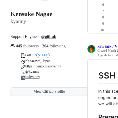
Kensuke Nagae
kyanny
Support Engineer
@github
445
followers
·
264
following
kawsark
/
V
Created
March 2
GitHub
STAFF
A guide for con
Kanazawa, Japan
https://bento.me/kyanny
@kyanny
SSH 
in/kyanny
In this s
View GitHub Profile
engine an
we will a
Prereq