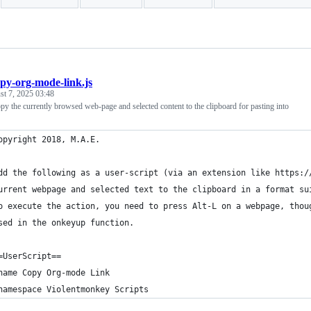
py-org-mode-link.js
t 7, 2025 03:48
opy the currently browsed web-page and selected content to the clipboard for pasting into
opyright 2018, M.A.E.
dd the following as a user-script (via an extension like https:/
urrent webpage and selected text to the clipboard in a format su
o execute the action, you need to press Alt-L on a webpage, thou
sed in the onkeyup function.
=UserScript==
name Copy Org-mode Link
namespace Violentmonkey Scripts