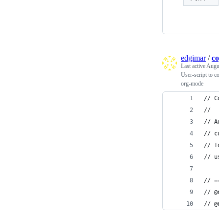
edgimar
/
co
Last active
Augus
User-script to c
org-mode
// C
//
// A
// c
// T
// u
// =
// @
// @