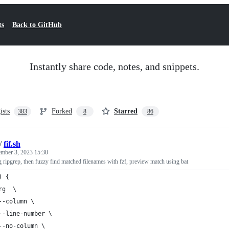
ts
Back to GitHub
Instantly share code, notes, and snippets.
ists
Forked
Starred
383
8
86
/
fif.sh
mber 3, 2023 15:30
ng ripgrep, then fuzzy find matched filenames with fzf, preview match using bat
) {
	rg  \
	--column \
	--line-number \
	--no-column \