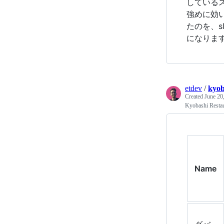
している
強めに効
たのを、s
になりま
etdev
/
kyob
Created
June 20
Kyobashi Restau
Name