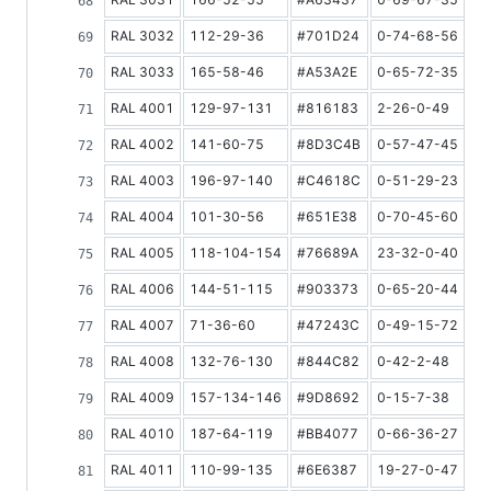
RAL 3032
112-29-36
#701D24
0-74-68-56
8
RAL 3033
165-58-46
#A53A2E
0-65-72-35
1
RAL 4001
129-97-131
#816183
2-26-0-49
1
RAL 4002
141-60-75
#8D3C4B
0-57-47-45
1
RAL 4003
196-97-140
#C4618C
0-51-29-23
2
RAL 4004
101-30-56
#651E38
0-70-45-60
7
RAL 4005
118-104-154
#76689A
23-32-0-40
1
RAL 4006
144-51-115
#903373
0-65-20-44
1
RAL 4007
71-36-60
#47243C
0-49-15-72
6
RAL 4008
132-76-130
#844C82
0-42-2-48
1
RAL 4009
157-134-146
#9D8692
0-15-7-38
2
RAL 4010
187-64-119
#BB4077
0-66-36-27
1
RAL 4011
110-99-135
#6E6387
19-27-0-47
2