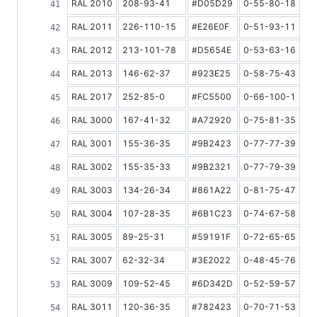
RAL 2010
208-93-41
#D05D29
0-55-80-18
2
RAL 2011
226-110-15
#E26E0F
0-51-93-11
2
RAL 2012
213-101-78
#D5654E
0-53-63-16
2
RAL 2013
146-62-37
#923E25
0-58-75-43
1
RAL 2017
252-85-0
#FC5500
0-66-100-1
RAL 3000
167-41-32
#A72920
0-75-81-35
1
RAL 3001
155-36-35
#9B2423
0-77-77-39
1
RAL 3002
155-35-33
#9B2321
0-77-79-39
1
RAL 3003
134-26-34
#861A22
0-81-75-47
8
RAL 3004
107-28-35
#6B1C23
0-74-67-58
7
RAL 3005
89-25-31
#59191F
0-72-65-65
6
RAL 3007
62-32-34
#3E2022
0-48-45-76
5
RAL 3009
109-52-45
#6D342D
0-52-59-57
8
RAL 3011
120-36-35
#782423
0-70-71-53
8