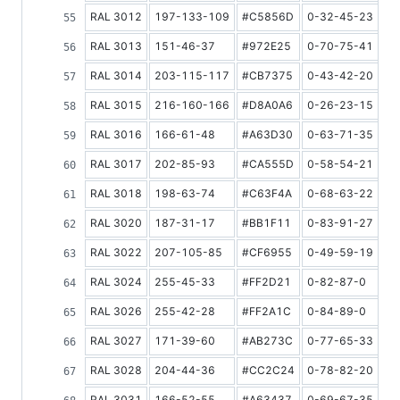
RAL 3012
197-133-109
#C5856D
0-32-45-23
3
RAL 3013
151-46-37
#972E25
0-70-75-41
1
RAL 3014
203-115-117
#CB7375
0-43-42-20
2
RAL 3015
216-160-166
#D8A0A6
0-26-23-15
4
RAL 3016
166-61-48
#A63D30
0-63-71-35
1
RAL 3017
202-85-93
#CA555D
0-58-54-21
2
RAL 3018
198-63-74
#C63F4A
0-68-63-22
1
RAL 3020
187-31-17
#BB1F11
0-83-91-27
1
RAL 3022
207-105-85
#CF6955
0-49-59-19
2
RAL 3024
255-45-33
#FF2D21
0-82-87-0
2
RAL 3026
255-42-28
#FF2A1C
0-84-89-0
2
RAL 3027
171-39-60
#AB273C
0-77-65-33
1
RAL 3028
204-44-36
#CC2C24
0-78-82-20
1
RAL 3031
166-52-55
#A63437
0-69-67-35
1