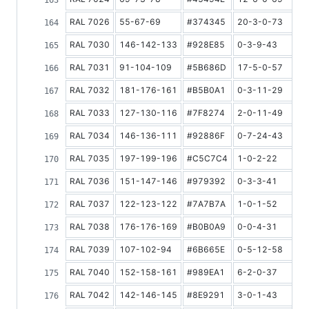
RAL 7026
55-67-69
#374345
20-3-0-73
8
RAL 7030
146-142-133
#928E85
0-3-9-43
2
RAL 7031
91-104-109
#5B686D
17-5-0-57
1
RAL 7032
181-176-161
#B5B0A1
0-3-11-29
4
RAL 7033
127-130-116
#7F8274
2-0-11-49
2
RAL 7034
146-136-111
#92886F
0-7-24-43
2
RAL 7035
197-199-196
#C5C7C4
1-0-2-22
5
RAL 7036
151-147-146
#979392
0-3-3-41
3
RAL 7037
122-123-122
#7A7B7A
1-0-1-52
2
RAL 7038
176-176-169
#B0B0A9
0-0-4-31
4
RAL 7039
107-102-94
#6B665E
0-5-12-58
1
RAL 7040
152-158-161
#989EA1
6-2-0-37
3
RAL 7042
142-146-145
#8E9291
3-0-1-43
3