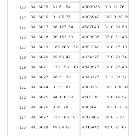
RAL 6015
61-61-54
#3D3D36
0-0-11-76
7
RAL 6016
0-105-76
#00694C
100-0-28-59
1
RAL 6017
88-127-64
#587F40
31-0-50-50
2
RAL 6018
96-153-59
#60993B
37-0-61-40
2
RAL 6019
185-206-172
#B9CEAC
10-0-17-19
5
RAL 6020
55-66-47
#37422F
17-0-29-74
8
RAL 6021
138-153-119
#8A9977
10-0-22-40
3
RAL 6022
58-51-39
#3A3327
0-12-33-77
6
RAL 6024
0-131-81
#008351
100-0-38-49
1
RAL 6025
94-110-59
#5E6E3B
15-0-46-57
1
RAL 6026
0-95-78
#005F4E
100-0-18-63
1
RAL 6027
126-186-181
#7EBAB5
32-0-3-27
4
RAL 6028
49-84-66
#315442
42-0-21-67
1