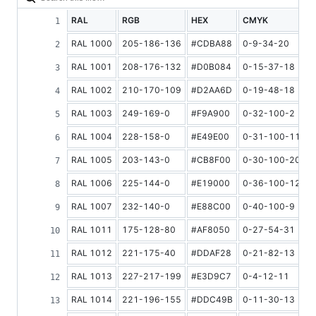
RAL
RGB
HEX
CMYK
L
RAL 1000
205-186-136
#CDBA88
0-9-34-20
5
RAL 1001
208-176-132
#D0B084
0-15-37-18
4
RAL 1002
210-170-109
#D2AA6D
0-19-48-18
4
RAL 1003
249-169-0
#F9A900
0-32-100-2
4
RAL 1004
228-158-0
#E49E00
0-31-100-11
4
RAL 1005
203-143-0
#CB8F00
0-30-100-20
3
RAL 1006
225-144-0
#E19000
0-36-100-12
3
RAL 1007
232-140-0
#E88C00
0-40-100-9
3
RAL 1011
175-128-80
#AF8050
0-27-54-31
2
RAL 1012
221-175-40
#DDAF28
0-21-82-13
4
RAL 1013
227-217-199
#E3D9C7
0-4-12-11
7
RAL 1014
221-196-155
#DDC49B
0-11-30-13
5