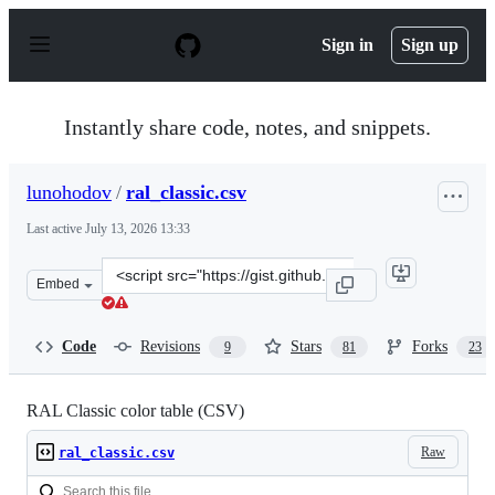
S
k
Sign in
Sign up
i
p
t
o
Instantly share code, notes, and snippets.
c
o
n
lunohodov
/
ral_classic.csv
t
e
Last active
July 13, 2026 13:33
n
t
Clone
Embed
this
repository
at
Code
Revisions
Stars
Forks
9
81
23
&lt;script
src=&quot;https://gist.github.com/lunohodov/1995178.js&
RAL Classic color table (CSV)
Raw
ral_classic.csv