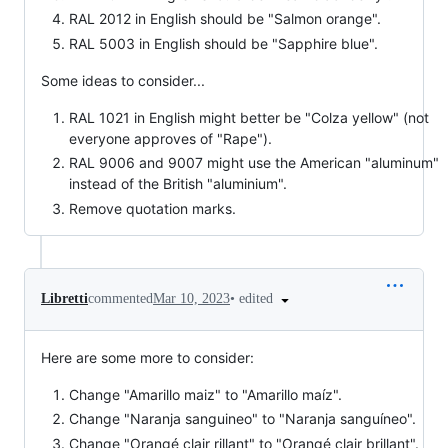
RAL 2012 in English should be "Salmon orange".
RAL 5003 in English should be "Sapphire blue".
Some ideas to consider...
RAL 1021 in English might better be "Colza yellow" (not
everyone approves of "Rape").
RAL 9006 and 9007 might use the American "aluminum"
instead of the British "aluminium".
Remove quotation marks.
•
edited
Libretti
commented
Mar 10, 2023
Here are some more to consider:
Change "Amarillo maiz" to "Amarillo maíz".
Change "Naranja sanguineo" to "Naranja sanguíneo".
Change "Orangé clair rillant" to "Orangé clair brillant".