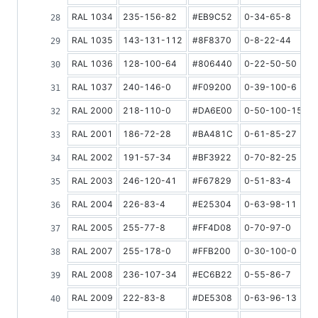
RAL 1034
235-156-82
#EB9C52
0-34-65-8
4
RAL 1035
143-131-112
#8F8370
0-8-22-44
3
RAL 1036
128-100-64
#806440
0-22-50-50
2
RAL 1037
240-146-0
#F09200
0-39-100-6
4
RAL 2000
218-110-0
#DA6E00
0-50-100-15
2
RAL 2001
186-72-28
#BA481C
0-61-85-27
1
RAL 2002
191-57-34
#BF3922
0-70-82-25
1
RAL 2003
246-120-41
#F67829
0-51-83-4
3
RAL 2004
226-83-4
#E25304
0-63-98-11
2
RAL 2005
255-77-8
#FF4D08
0-70-97-0
3
RAL 2007
255-178-0
#FFB200
0-30-100-0
6
RAL 2008
236-107-34
#EC6B22
0-55-86-7
2
RAL 2009
222-83-8
#DE5308
0-63-96-13
2