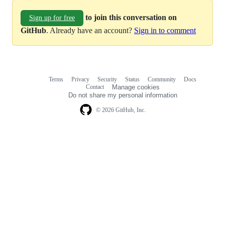
to join this conversation on
Sign up for free
GitHub
. Already have an account?
Sign in to comment
Terms
Privacy
Security
Status
Community
Docs
Footer
Footer
Contact
Manage cookies
navigation
Do not share my personal information
© 2026 GitHub, Inc.