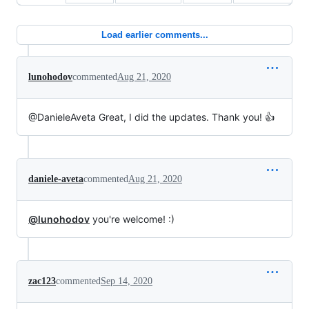
Load earlier comments...
lunohodov
commented
Aug 21, 2020
@DanieleAveta Great, I did the updates. Thank you! 👍
daniele-aveta
commented
Aug 21, 2020
@lunohodov
you're welcome! :)
zac123
commented
Sep 14, 2020