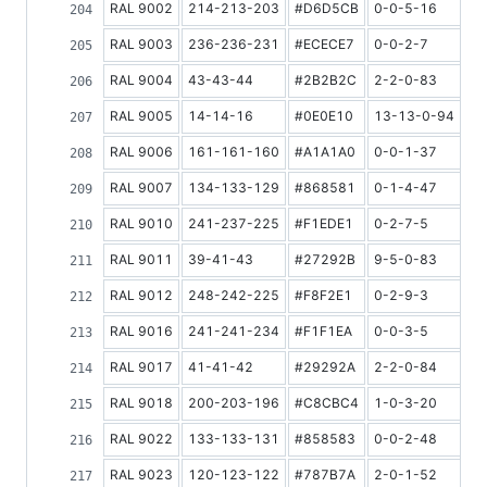
RAL 9002
214-213-203
#D6D5CB
0-0-5-16
6
RAL 9003
236-236-231
#ECECE7
0-0-2-7
8
RAL 9004
43-43-44
#2B2B2C
2-2-0-83
5
RAL 9005
14-14-16
#0E0E10
13-13-0-94
4
RAL 9006
161-161-160
#A1A1A0
0-0-1-37
4
RAL 9007
134-133-129
#868581
0-1-4-47
2
RAL 9010
241-237-225
#F1EDE1
0-2-7-5
8
RAL 9011
39-41-43
#27292B
9-5-0-83
4
RAL 9012
248-242-225
#F8F2E1
0-2-9-3
RAL 9016
241-241-234
#F1F1EA
0-0-3-5
8
RAL 9017
41-41-42
#29292A
2-2-0-84
5
RAL 9018
200-203-196
#C8CBC4
1-0-3-20
6
RAL 9022
133-133-131
#858583
0-0-2-48
3
RAL 9023
120-123-122
#787B7A
2-0-1-52
3