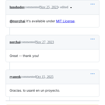
•
edited
lunohodov
commented
Nov 25, 2023
@norchai
It's available under
MIT License
.
norchai
commented
Nov 27, 2023
Great -- thank you!
ryanezk
commented
Oct 15, 2025
Gracias. lo usaré en un proyecto.