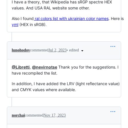
I have a theory, that Wikipedia has sRGP spectre HEX
values. And USA RAL website some other.
Also I found
ral colors list with ukrainian color names
. Here is
yml
(HEX in sRGB).
•
edited
lunohodov
commented
Jul 2, 2023
@Libretti
,
@nevirnotse
Thank you for the suggestions. I
have recompiled the list.
In addition, I have added the LRV (light reflectance value)
and CMYK values where available.
norchai
commented
Nov 17, 2023