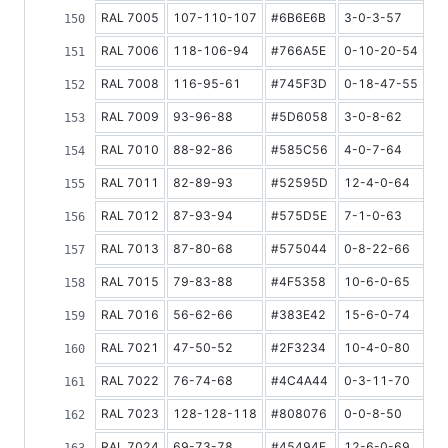
RAL 7005
107-110-107
#6B6E6B
3-0-3-57
1
RAL 7006
118-106-94
#766A5E
0-10-20-54
1
RAL 7008
116-95-61
#745F3D
0-18-47-55
1
RAL 7009
93-96-88
#5D6058
3-0-8-62
1
RAL 7010
88-92-86
#585C56
4-0-7-64
1
RAL 7011
82-89-93
#52595D
12-4-0-64
1
RAL 7012
87-93-94
#575D5E
7-1-0-63
1
RAL 7013
87-80-68
#575044
0-8-22-66
1
RAL 7015
79-83-88
#4F5358
10-6-0-65
1
RAL 7016
56-62-66
#383E42
15-6-0-74
8
RAL 7021
47-50-52
#2F3234
10-4-0-80
6
RAL 7022
76-74-68
#4C4A44
0-3-11-70
9
RAL 7023
128-128-118
#808076
0-0-8-50
2
RAL 7024
69-73-78
#45494E
12-6-0-69
9