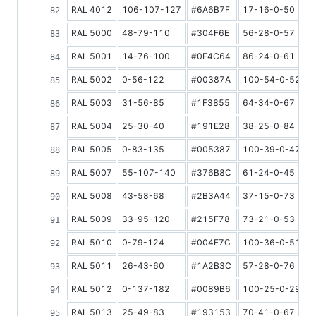
RAL 4012
106-107-127
#6A6B7F
17-16-0-50
2
RAL 5000
48-79-110
#304F6E
56-28-0-57
9
RAL 5001
14-76-100
#0E4C64
86-24-0-61
8
RAL 5002
0-56-122
#00387A
100-54-0-52
7
RAL 5003
31-56-85
#1F3855
64-34-0-67
6
RAL 5004
25-30-40
#191E28
38-25-0-84
4
RAL 5005
0-83-135
#005387
100-39-0-47
1
RAL 5007
55-107-140
#376B8C
61-24-0-45
1
RAL 5008
43-58-68
#2B3A44
37-15-0-73
7
RAL 5009
33-95-120
#215F78
73-21-0-53
1
RAL 5010
0-79-124
#004F7C
100-36-0-51
9
RAL 5011
26-43-60
#1A2B3C
57-28-0-76
5
RAL 5012
0-137-182
#0089B6
100-25-0-29
2
RAL 5013
25-49-83
#193153
70-41-0-67
6