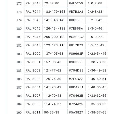
RAL 7043
79-82-80
#4F5250
4-0-2-68
1
RAL 7044
183-179-168
#B7B3A8
0-2-8-28
4
RAL 7045
141-146-149
#8D9295
5-2-0-42
3
RAL 7046
126-134-138
#7E868A
9-3-0-46
2
RAL 7047
200-200-199
#C8C8C7
0-0-0-22
5
RAL 7048
129-123-115
#817B73
0-5-11-49
3
RAL 8000
137-105-63
#89693F
0-23-54-46
1
RAL 8001
157-98-43
#9D622B
0-38-73-38
1
RAL 8002
121-77-62
#794D3E
0-36-49-53
1
RAL 8003
126-75-39
#7E4B27
0-40-69-51
1
RAL 8004
141-73-49
#8D4931
0-48-65-45
1
RAL 8007
112-70-43
#70462B
0-38-62-56
1
RAL 8008
114-74-37
#724A25
0-35-68-55
1
RAL 8011
90-56-39
#5A3827
0-38-57-65
8