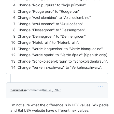
Change "Rojo purpura" to "Rojo púrpura".
Change "Rouge puro" to "Rouge pur".
Change "Azul olombino" to "Azul colombino".
Change "Azul oceano" to "Azul océano".
Change "Flessegroen" to "Flessengroen".
Change "Dennegroen" to "Dennengroen".
Change "Notebruin" to "Notenbruin".
Change "Verde lanquecino" to "Verde blanquecino".
Change "Verde opalo" to "Verde ópalo" (Spanish only).
Change "Schokoladen-braun" to "Schokoladenbraun".
Change "Verkehrs-schwarz" to "Verkehrsschwarz".
nevirnotse
commented
Jun 26, 2023
I'm not sure what the difference is in HEX values. Wikipedia
and Ral USA website have different hex values.