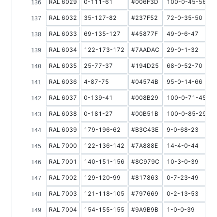
RAL 6029
0-111-61
#006F3D
100-0-45-56
1
RAL 6032
35-127-82
#237F52
72-0-35-50
1
RAL 6033
69-135-127
#45877F
49-0-6-47
2
RAL 6034
122-173-172
#7AADAC
29-0-1-32
3
RAL 6035
25-77-37
#194D25
68-0-52-70
1
RAL 6036
4-87-75
#04574B
95-0-14-66
1
RAL 6037
0-139-41
#008B29
100-0-71-45
2
RAL 6038
0-181-27
#00B51B
100-0-85-29
2
RAL 6039
179-196-62
#B3C43E
9-0-68-23
RAL 7000
122-136-142
#7A888E
14-4-0-44
2
RAL 7001
140-151-156
#8C979C
10-3-0-39
3
RAL 7002
129-120-99
#817863
0-7-23-49
2
RAL 7003
121-118-105
#797669
0-2-13-53
2
RAL 7004
154-155-155
#9A9B9B
1-0-0-39
3