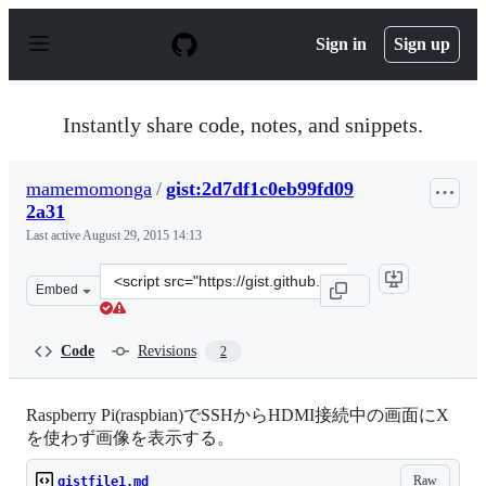
S
k
Sign in
Sign up
i
p
t
o
Instantly share code, notes, and snippets.
c
o
n
mamemomonga
/
gist:2d7df1c0eb99fd09
t
2a31
e
n
Last active
August 29, 2015 14:13
t
Clone
Embed
this
repository
at
Code
Revisions
2
&lt;script
src=&quot;https://gist.github.com/mamemomonga/2d7df1
Raspberry Pi(raspbian)でSSHからHDMI接続中の画面にX
を使わず画像を表示する。
Raw
gistfile1.md