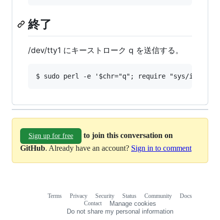
終了
/dev/tty1 にキーストローク q を送信する。
to join this conversation on
Sign up for free
GitHub
. Already have an account?
Sign in to comment
Terms
Privacy
Security
Status
Community
Docs
Footer
Footer
Contact
Manage cookies
navigation
Do not share my personal information