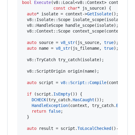
bool
Execute
(v8::Local<v8::Context> context, 
c
const
char
* js_source) {

auto
* isolate = context->
GetIsolate
();

  v8::Isolate::Scope 
isolate_scope
(isolate);

  v8::HandleScope 
handle_scope
(isolate);

  v8::Context::Scope 
context_scope
(context);

auto
 source = 
v8_str
(js_source, 
true
);

auto
 name = 
v8_str
(js_filename, 
true
);

  v8::TryCatch 
try_catch
(isolate);

  v8::ScriptOrigin 
origin
(name);

auto
 script = 
v8::Script::Compile
(context, so
if
 (script.
IsEmpty
()) {

DCHECK
(try_catch.
HasCaught
());

HandleException
(context, try_catch.
Excepti
return
false
;

  }

auto
 result = script.
ToLocalChecked
()->
Run
(co