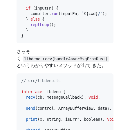
if
(
inputFn
)
{
compiler
.
run
(
inputFn
,
`
${
cwd
}
/`
)
;
}
else
{
replLoop
(
)
;
}
}
さっそ
く
libdeno.recv(handleAsyncMsgFromRust)
というわかりやすいメソッドが出て きた。
// src/libdeno.ts
interface
Libdeno
{
recv
(
cb
: 
MessageCallback
)
: 
void
;
send
(
control
: 
ArrayBufferView
,
data
?: 
ArrayB
print
(
x
: 
string
,
isErr
?: 
boolean
)
: 
void
;