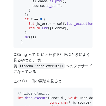
        filename
.
as_ptr
(
)
,
        source
.
as_ptr
(
)
,
)
}
;
if
 r == 
0
{
let
 js_error = 
self
.
last_exception
(
)
.
unw
return
Err
(
js_error
)
;
}
Ok
(
(
)
)
}
CString って C にわたす FFI 呼ぶときによく
見るやつだ。 実
質
へのファサード
libdeno::deno_execute()
になっている。
この C++ 側の実装を見ると…
//
 libdeno/api.cc
int
deno_execute
(Deno* d_, 
void
* user_data, 
co
const
char
* js_source) {
