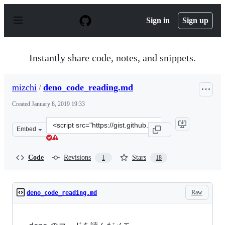
S
k
Sign in
Sign up
i
p
t
o
Instantly share code, notes, and snippets.
c
o
n
mizchi
/
deno_code_reading.md
t
e
Created
January 8, 2019 19:33
n
t
Clone
Embed
this
repository
at
Code
Revisions
Stars
1
18
&lt;script
src=&quot;https://gist.github.com/mizchi/31e5628751330
Raw
deno_code_reading.md