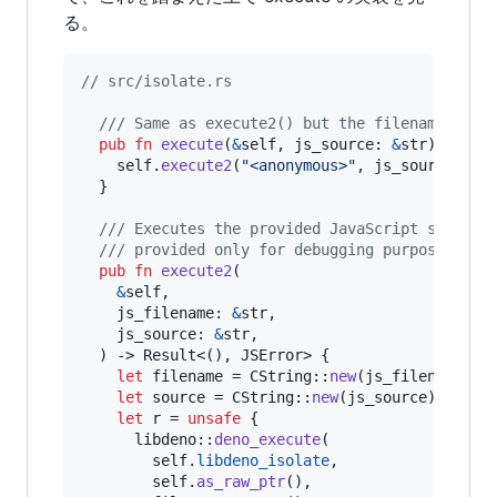
る。
// src/isolate.rs
/// Same as execute2() but the filename defa
pub
fn
execute
(
&
self
,
js_source
:
&
str
)
 -> 
Re
self
.
execute2
(
"<anonymous>"
,
 js_source
)
}
/// Executes the provided JavaScript source 
/// provided only for debugging purposes.
pub
fn
execute2
(
&
self
,
js_filename
:
&
str
,
js_source
:
&
str
,
)
 -> 
Result
<
(
)
,
JSError
>
{
let
 filename = 
CString
::
new
(
js_filename
)
.
u
let
 source = 
CString
::
new
(
js_source
)
.
unwra
let
 r = 
unsafe
{
      libdeno
::
deno_execute
(
self
.
libdeno_isolate
,
self
.
as_raw_ptr
(
)
,