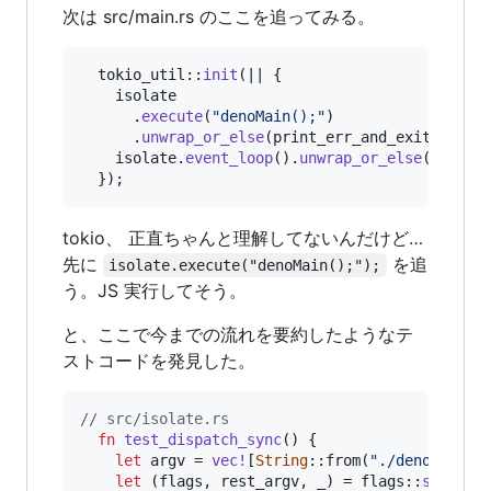
次は src/main.rs のここを追ってみる。
  tokio_util
::
init
(
|| 
{
    isolate

.
execute
(
"denoMain();"
)
.
unwrap_or_else
(
print_err_and_exit
)
;
    isolate
.
event_loop
(
)
.
unwrap_or_else
(
print_
}
)
;
tokio、 正直ちゃんと理解してないんだけど…
先に
を追
isolate.execute("denoMain();");
う。JS 実行してそう。
と、ここで今までの流れを要約したようなテ
ストコードを発見した。
// src/isolate.rs
fn
test_dispatch_sync
(
)
{
let
 argv = 
vec
!
[
String
::
from
(
"./deno"
)
,
St
let
(
flags
,
 rest_argv
,
 _
)
 = flags
::
set_fla