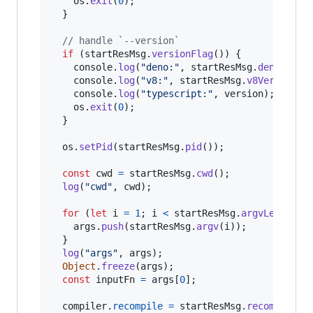
os
.
exit
(
0
)
;
}
// handle `--version`
if
(
startResMsg
.
versionFlag
(
)
)
{
console
.
log
(
"deno:"
,
startResMsg
.
denoVersi
console
.
log
(
"v8:"
,
startResMsg
.
v8Version
(
)
console
.
log
(
"typescript:"
,
version
)
;
os
.
exit
(
0
)
;
}
os
.
setPid
(
startResMsg
.
pid
(
)
)
;
const
cwd
=
startResMsg
.
cwd
(
)
;
log
(
"cwd"
,
cwd
)
;
for
(
let
i
=
1
;
i
<
startResMsg
.
argvLength
(
)
args
.
push
(
startResMsg
.
argv
(
i
)
)
;
}
log
(
"args"
,
args
)
;
Object
.
freeze
(
args
)
;
const
inputFn
=
args
[
0
]
;
compiler
.
recompile
=
startResMsg
.
recompileFl