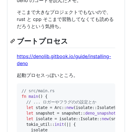
deno のコードを読んだメモ。
そこまで大きなプロジェクトでもないので、
rust と cpp そこまで習熟してなくても読める
だろうという気持ち。
ブートプロセス
https://denolib.gitbook.io/guide/installing-
deno
起動プロセスっぽいところ。
// src/main.rs
fn
main
(
)
{
// ... ロガーやフラグのの設定とか
let
 state = 
Arc
::
new
(
isolate
::
IsolateState
::
let
 snapshot = snapshot
::
deno_snapshot
(
)
;
let
 isolate = isolate
::
Isolate
::
new
(
snapshot
  tokio_util
::
init
(
|| 
{
    isolate
