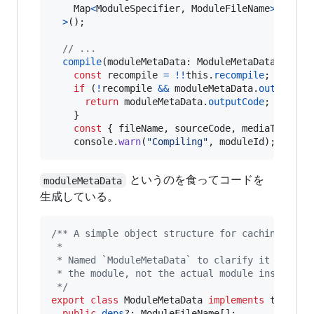
Map
<
ModuleSpecifier
,
ModuleFileName
>
>
(
)
;
// ...
compile
(
moduleMetaData
: 
ModuleMetaData
)
: 
Out
const
recompile
=
!
!
this
.
recompile
;
if
(
!
recompile
&&
moduleMetaData
.
outputCod
return
moduleMetaData
.
outputCode
;
}
const
{
 fileName
,
 sourceCode
,
 mediaType
,
 m
console
.
warn
(
"Compiling"
,
moduleId
)
;
というのを食ってコードを
moduleMetaData
生成している。
/** A simple object structure for caching reso
 *
 * Named `ModuleMetaData` to clarify it is jus
 * the module, not the actual module instance.
 */
export
class
ModuleMetaData
implements
ts
.
IScr
public
deps
?: 
ModuleFileName
[
]
;