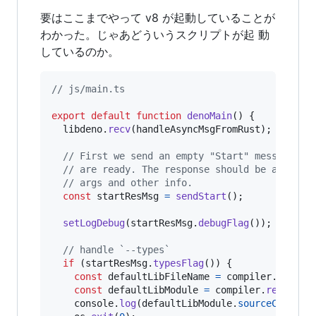
要はここまでやって v8 が起動していることが
わかった。じゃあどういうスクリプトが起 動
しているのか。
// js/main.ts
export
default
function
denoMain
(
)
{
libdeno
.
recv
(
handleAsyncMsgFromRust
)
;
// First we send an empty "Start" message to
// are ready. The response should be a "Star
// args and other info.
const
startResMsg
=
sendStart
(
)
;
setLogDebug
(
startResMsg
.
debugFlag
(
)
)
;
// handle `--types`
if
(
startResMsg
.
typesFlag
(
)
)
{
const
defaultLibFileName
=
compiler
.
getDef
const
defaultLibModule
=
compiler
.
resolveM
console
.
log
(
defaultLibModule
.
sourceCode
)
;