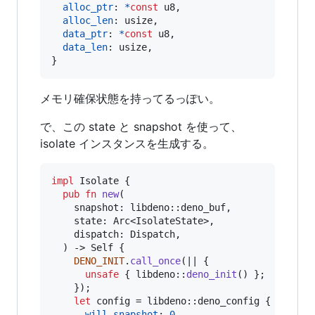
alloc_ptr
:
*
const
u8
,
alloc_len
:
usize
,
data_ptr
:
*
const
u8
,
data_len
:
usize
,
}
メモリ確保状態を持ってるっぽい。
で、この state と snapshot を使って、
isolate インスタンスを生成する。
impl
Isolate
{
pub
fn
new
(
snapshot
:
 libdeno
::
deno_buf
,
state
:
Arc
<
IsolateState
>
,
dispatch
:
Dispatch
,
)
 -> 
Self
{
DENO_INIT
.
call_once
(
|| 
{
unsafe
{
 libdeno
::
deno_init
(
)
}
;
}
)
;
let
 config = libdeno
::
deno_config
{
will_snapshot
:
0
,