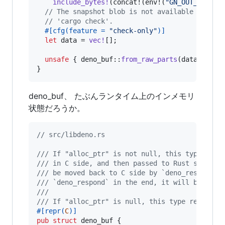
include_bytes
!
(
concat!
(
env!
(
"GN_OUT_DIR"
)
,
// The snapshot blob is not available when t
// 'cargo check'.
#
[
cfg
(
feature = 
"check-only"
)
]
let
 data = 
vec
!
[
]
;
unsafe
{
 deno_buf
::
from_raw_parts
(
data
.
as_pt
}
deno_buf、 たぶんランタイム上のインメモリ
状態だろうか。
// src/libdeno.rs
/// If "alloc_ptr" is not null, this type repr
/// in C side, and then passed to Rust side by
/// be moved back to C side by `deno_respond`.
/// `deno_respond` in the end, it will be leak
///
/// If "alloc_ptr" is null, this type represen
#
[
repr
(
C
)
]
pub
struct
deno_buf
{