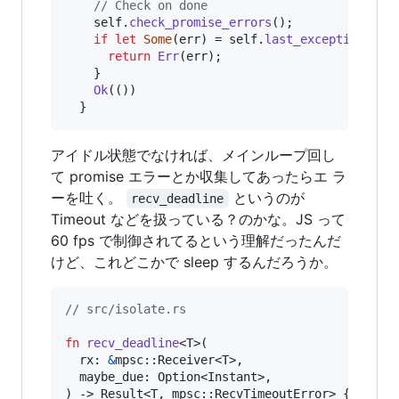
// Check on done
self
.
check_promise_errors
(
)
;
if
let
Some
(
err
)
 = 
self
.
last_exception
(
)
{
return
Err
(
err
)
;
}
Ok
(
(
)
)
}
アイドル状態でなければ、メインループ回し
て promise エラーとか収集してあったらエ ラ
ーを吐く。
というのが
recv_deadline
Timeout などを扱っている？のかな。JS って
60 fps で制御されてるという理解だったんだ
けど、これどこかで sleep するんだろうか。
// src/isolate.rs
fn
recv_deadline
<
T
>
(
rx
:
&
mpsc
::
Receiver
<
T
>
,
maybe_due
:
Option
<
Instant
>
,
)
 -> 
Result
<
T
,
 mpsc
::
RecvTimeoutError
>
{