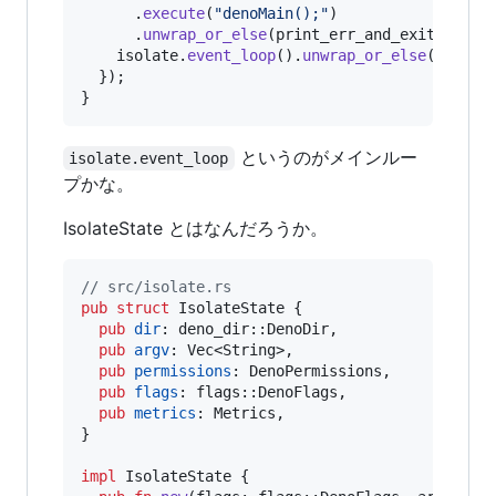
.
execute
(
"denoMain();"
)
.
unwrap_or_else
(
print_err_and_exit
)
;
    isolate
.
event_loop
(
)
.
unwrap_or_else
(
print_
}
)
;
}
というのがメインルー
isolate.event_loop
プかな。
IsolateState とはなんだろうか。
// src/isolate.rs
pub
struct
IsolateState
{
pub
dir
:
 deno_dir
::
DenoDir
,
pub
argv
:
Vec
<
String
>
,
pub
permissions
:
DenoPermissions
,
pub
flags
:
 flags
::
DenoFlags
,
pub
metrics
:
Metrics
,
}
impl
IsolateState
{