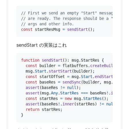
// First we send an empty "Start" message to l
// are ready. The response should be a "StartR
// args and other info.
const
startResMsg
=
sendStart
(
)
;
sendStart の実装はこれ
function
sendStart
(
)
: 
msg
.
StartRes
{
const
builder
=
flatbuffers
.
createBuilder
(
)
;
msg
.
Start
.
startStart
(
builder
)
;
const
startOffset
=
msg
.
Start
.
endStart
(
build
const
baseRes
=
sendSync
(
builder
,
msg
.
Any
.
St
assert
(
baseRes
!=
null
)
;
assert
(
msg
.
Any
.
StartRes
===
baseRes
!
.
innerTy
const
startRes
=
new
msg
.
StartRes
(
)
;
assert
(
baseRes
!
.
inner
(
startRes
)
!=
null
)
;
return
startRes
;
}