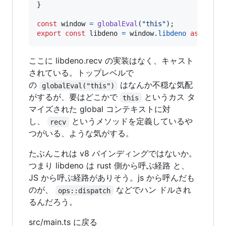
}
const
window
=
globalEval
(
"this"
)
;
export
const
libdeno
=
window
.
libdeno
as
Libde
ここに libdeno.recv の実装はなく、キャスト
されている。トップレベルで
の
はなんか不穏な気配
globalEval("this")
がするが、要はどこかで
というカス タ
this
マイズされた global コンテキストに対
し、
というメソッドを定義しているや
recv
つがいる、ような気がする。
たぶんこれは v8 バインディングではないか。
つまり libdeno は rust 側から呼ぶ経路 と、
JS から呼ぶ経路がありそう。js から呼んだも
のが、
などでハン ドルされ
ops::dispatch
るんだろう。
src/main.ts に戻る