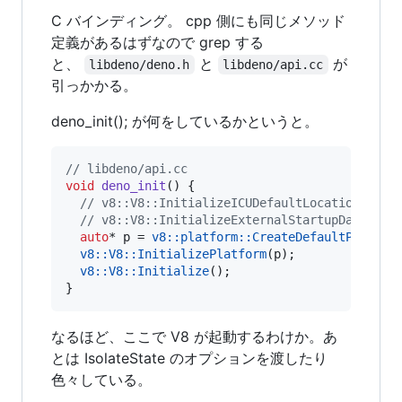
C バインディング。 cpp 側にも同じメソッド
定義があるはずなので grep する
と、
と
が
libdeno/deno.h
libdeno/api.cc
引っかかる。
deno_init(); が何をしているかというと。
//
 libdeno/api.cc
void
deno_init
() {

//
 v8::V8::InitializeICUDefaultLocation(argv
//
 v8::V8::InitializeExternalStartupData(arg
auto
* p = 
v8::platform::CreateDefaultPlatfor
v8::V8::InitializePlatform
(p);

v8::V8::Initialize
();

}
なるほど、ここで V8 が起動するわけか。あ
とは IsolateState のオプションを渡したり
色々している。