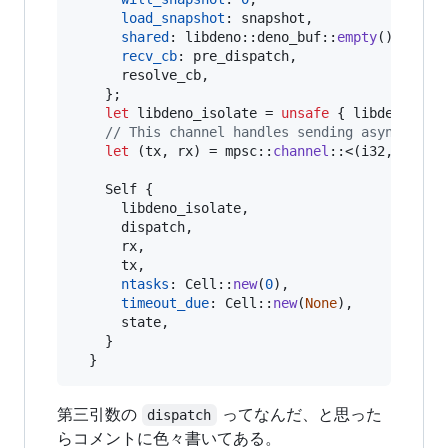
load_snapshot
:
 snapshot
,
shared
:
 libdeno
::
deno_buf
::
empty
(
)
,
// T
recv_cb
:
 pre_dispatch
,
      resolve_cb
,
}
;
let
 libdeno_isolate = 
unsafe
{
 libdeno
::
de
// This channel handles sending async mess
let
(
tx
,
 rx
)
 = mpsc
::
channel
::
<
(
i32
,
Buf
)
>
Self
{
      libdeno_isolate
,
      dispatch
,
      rx
,
      tx
,
ntasks
:
Cell
::
new
(
0
)
,
timeout_due
:
Cell
::
new
(
None
)
,
      state
,
}
}
第三引数の
ってなんだ、と思った
dispatch
らコメントに色々書いてある。