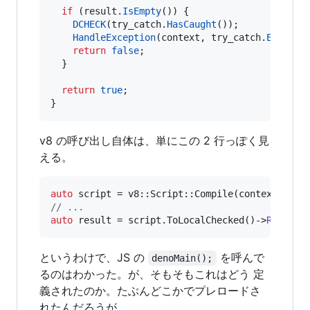
if
 (result.
IsEmpty
()) {

DCHECK
(try_catch.
HasCaught
());

HandleException
(context, try_catch.
Excepti
return
false
;

  }

return
true
;

}
v8 の呼び出し自体は、単にこの 2 行っぽく見
える。
auto
//
 ...
auto
 result = script.ToLocalChecked()->
Run
(con
というわけで、JS の
を呼んで
denoMain();
るのはわかった。が、そもそもこれはどう 定
義されたのか。たぶんどこかでプレロードさ
れたんだろうが…