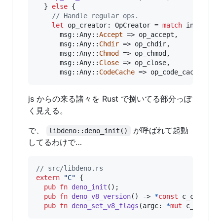
}
else
{
// Handle regular ops.
let
 op_creator
:
OpCreator
 = 
match
 inner_ty
      msg
::
Any
::
Accept
 => op_accept
,
      msg
::
Any
::
Chdir
 => op_chdir
,
      msg
::
Any
::
Chmod
 => op_chmod
,
      msg
::
Any
::
Close
 => op_close
,
      msg
::
Any
::
CodeCache
 => op_code_cache
,
js からの来る諸々を Rust で捌いてる部分っぽ
く見える。
で、
が呼ばれて起動
libdeno::deno_init()
してるわけで…
// src/libdeno.rs
extern
"C"
{
pub
fn
deno_init
(
)
;
pub
fn
deno_v8_version
(
)
 -> 
*
const
c_char
;
pub
fn
deno_set_v8_flags
(
argc
:
*
mut
c_int
,
a