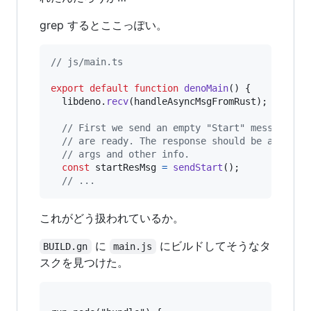
grep するとここっぽい。
// js/main.ts
export
default
function
denoMain
(
)
{
libdeno
.
recv
(
handleAsyncMsgFromRust
)
;
// First we send an empty "Start" message to
// are ready. The response should be a "Star
// args and other info.
const
startResMsg
=
sendStart
(
)
;
// ...
これがどう扱われているか。
に
にビルドしてそうなタ
BUILD.gn
main.js
スクを見つけた。