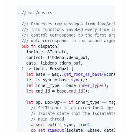
// src/ops.rs
/// Processes raw messages from JavaScript.
/// This functions invoked every time libdeno.
/// control corresponds to the first argument 
/// data corresponds to the second argument of
pub
fn
 dispatch
(
isolate
:
&
Isolate
,
control
:
 libdeno
::
deno_buf
,
data
:
 libdeno
::
deno_buf
,
)
 -> 
(
bool
,
Box
<
Op
>
)
{
let
 base = msg
::
get_root_as_base
(
&
control
)
;
let
 is_sync = base
.
sync
(
)
;
let
 inner_type = base
.
inner_type
(
)
;
let
 cmd_id = base
.
cmd_id
(
)
;
let
 op
:
Box
<
Op
>
 = 
if
 inner_type == msg
::
Any
:
// SetTimeout is an exceptional op: the gl
// Isolate state (not the IsolateState sta
// main thread.
assert_eq
!
(
is_sync
,
true
)
;
op_set_timeout
(
isolate
,
&
base
,
 data
)