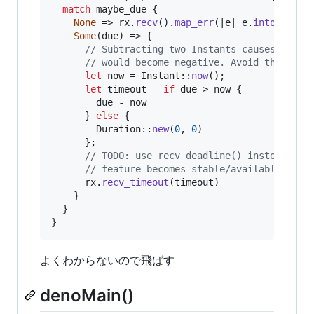
match
 maybe_due 
{
None
 => rx
.
recv
(
)
.
map_err
(
|e| e
.
into
(
)
)
,
Some
(
due
)
 => 
{
// Subtracting two Instants causes a pan
// would become negative. Avoid this.
let
 now = 
Instant
::
now
(
)
;
let
 timeout = 
if
 due > now 
{
        due - now

}
else
{
Duration
::
new
(
0
,
0
)
}
;
// TODO: use recv_deadline() instead of 
// feature becomes stable/available.
      rx
.
recv_timeout
(
timeout
)
}
}
}
よくわからないので飛ばす
denoMain()