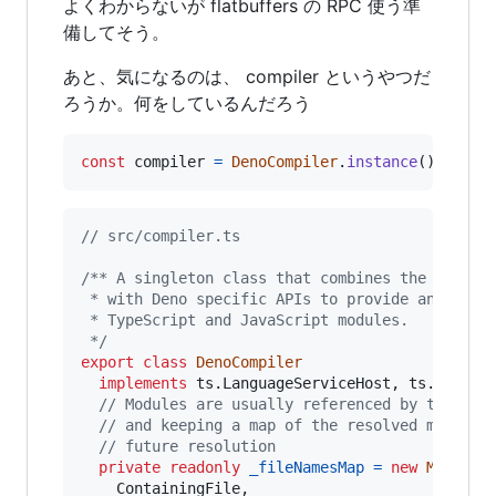
よくわからないが flatbuffers の RPC 使う準
備してそう。
あと、気になるのは、 compiler というやつだ
ろうか。何をしているんだろう
const
compiler
=
DenoCompiler
.
instance
(
)
;
// src/compiler.ts
/** A singleton class that combines the TypeSc
 * with Deno specific APIs to provide an inter
 * TypeScript and JavaScript modules.
 */
export
class
DenoCompiler
implements
ts
.
LanguageServiceHost
,
ts
.
Format
// Modules are usually referenced by their M
// and keeping a map of the resolved module 
// future resolution
private
readonly
_fileNamesMap
=
new
Map
<
ContainingFile
,