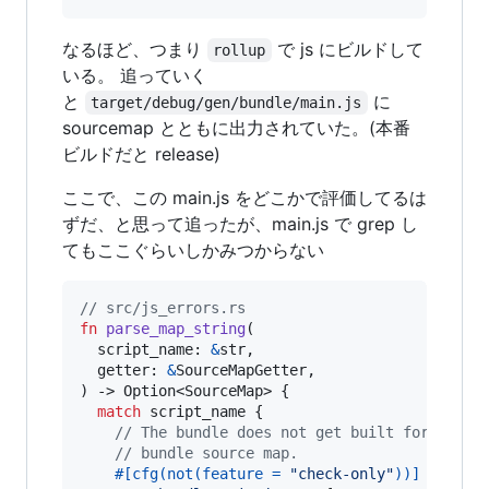
なるほど、つまり
で js にビルドして
rollup
いる。 追っていく
と
に
target/debug/gen/bundle/main.js
sourcemap とともに出力されていた。(本番
ビルドだと release)
ここで、この main.js をどこかで評価してるは
ずだ、と思って追ったが、main.js で grep し
てもここぐらいしかみつからない
// src/js_errors.rs
fn
parse_map_string
(
script_name
:
&
str
,
getter
:
&
SourceMapGetter
,
)
 -> 
Option
<
SourceMap
>
{
match
 script_name 
{
// The bundle does not get built for 'carg
// bundle source map.
#
[
cfg
(
not
(
feature = 
"check-only"
)
)
]