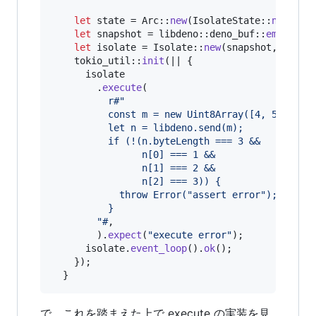
let
 state = 
Arc
::
new
(
IsolateState
::
new
(
fla
let
 snapshot = libdeno
::
deno_buf
::
empty
(
)
;
let
 isolate = 
Isolate
::
new
(
snapshot
,
 state
    tokio_util
::
init
(
|| 
{
      isolate

.
execute
(
r#"
          const m = new Uint8Array([4, 5, 6]);
          let n = libdeno.send(m);
          if (!(n.byteLength === 3 &&
                n[0] === 1 &&
                n[1] === 2 &&
                n[2] === 3)) {
            throw Error("assert error");
          }
        "#
,
)
.
expect
(
"execute error"
)
;
      isolate
.
event_loop
(
)
.
ok
(
)
;
}
)
;
}
で、これを踏まえた上で execute の実装を見