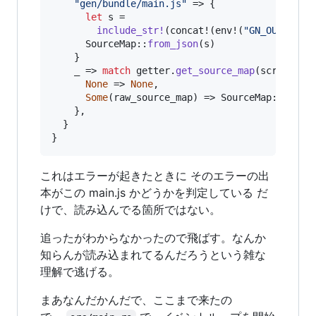
"gen/bundle/main.js"
 => 
{
let
 s =

include_str
!
(
concat!
(
env!
(
"GN_OUT_DIR"
SourceMap
::
from_json
(
s
)
}
    _ => 
match
 getter
.
get_source_map
(
script_na
None
 => 
None
,
Some
(
raw_source_map
)
 => 
SourceMap
::
from_
}
,
}
}
これはエラーが起きたときに そのエラーの出
本がこの main.js かどうかを判定している だ
けで、読み込んでる箇所ではない。
追ったがわからなかったので飛ばす。なんか
知らんが読み込まれてるんだろうという雑な
理解で逃げる。
まあなんだかんだで、ここまで来たの