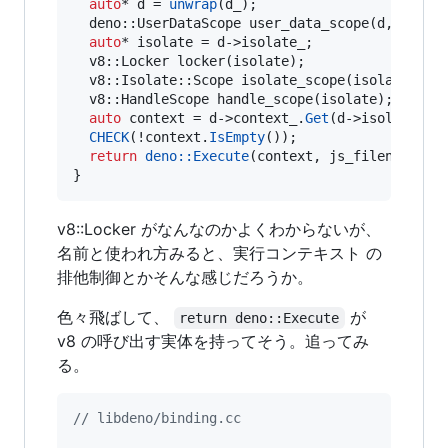
auto
* d = 
unwrap
(d_);

  deno::UserDataScope 
user_data_scope
(d, user_d
auto
* isolate = d->
isolate_
;

  v8::Locker 
locker
(isolate);

  v8::Isolate::Scope 
isolate_scope
(isolate);

  v8::HandleScope 
handle_scope
(isolate);

auto
 context = d->
context_
.
Get
(d->
isolate_
);

CHECK
(!context.
IsEmpty
());

return
deno::Execute
(context, js_filename, j
}
v8::Locker がなんなのかよくわからないが、
名前と使われ方みると、実行コンテキスト の
排他制御とかそんな感じだろうか。
色々飛ばして、
が
return deno::Execute
v8 の呼び出す実体を持ってそう。追ってみ
る。
//
 libdeno/binding.cc