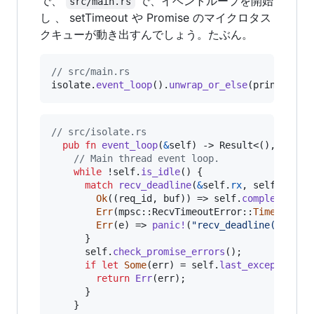
で、
で、イベントループを開始
src/main.rs
し 、 setTimeout や Promise のマイクロタス
クキューが動き出すんでしょう。たぶん。
// src/main.rs
isolate
.
event_loop
(
)
.
unwrap_or_else
(
print_err_
// src/isolate.rs
pub
fn
event_loop
(
&
self
)
 -> 
Result
<
(
)
,
JSErr
// Main thread event loop.
while
 !
self
.
is_idle
(
)
{
match
recv_deadline
(
&
self
.
rx
,
self
.
get_t
Ok
(
(
req_id
,
 buf
)
)
 => 
self
.
complete_op
(
Err
(
mpsc
::
RecvTimeoutError
::
Timeout
)
 =
Err
(
e
)
 => 
panic
!
(
"recv_deadline() fail
}
self
.
check_promise_errors
(
)
;
if
let
Some
(
err
)
 = 
self
.
last_exception
(
)
return
Err
(
err
)
;
}
}