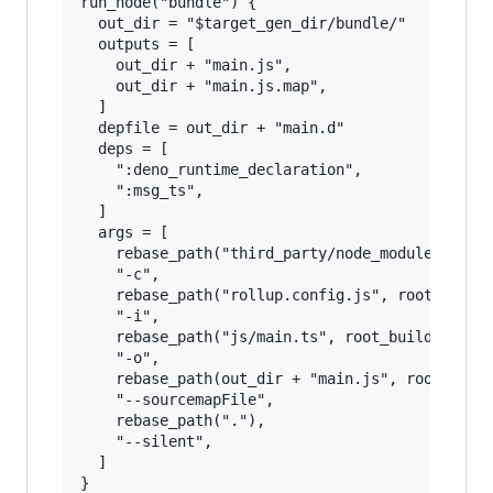
run_node("bundle") {

  out_dir = "$target_gen_dir/bundle/"

  outputs = [

    out_dir + "main.js",

    out_dir + "main.js.map",

  ]

  depfile = out_dir + "main.d"

  deps = [

    ":deno_runtime_declaration",

    ":msg_ts",

  ]

  args = [

    rebase_path("third_party/node_modules/rollu
    "-c",

    rebase_path("rollup.config.js", root_build_
    "-i",

    rebase_path("js/main.ts", root_build_dir),

    "-o",

    rebase_path(out_dir + "main.js", root_build
    "--sourcemapFile",

    rebase_path("."),

    "--silent",

  ]
