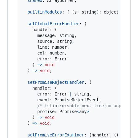
shared
: 
ArrayBuffer
;
builtinModules
: 
{
[
s
: 
string
]
: 
object
}
;
setGlobalErrorHandler
: 
(
handler
: 
(
message
: 
string
,
source
: 
string
,
line
: 
number
,
col
: 
number
,
error
: 
Error
)
=>
void
)
=>
void
;
setPromiseRejectHandler
: 
(
handler
: 
(
error
: 
Error
|
string
,
event
: 
PromiseRejectEvent
,
/* tslint:disable-next-line:no-any */
promise
: 
Promise
<
any
>
)
=>
void
)
=>
void
;
setPromiseErrorExaminer
: 
(
handler
: 
(
)
=>
boo