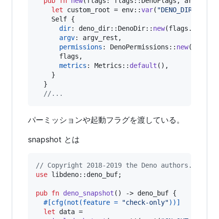
pub
fn
new
(
flags
:
 flags
::
DenoFlags
,
argv_res
let
 custom_root = env
::
var
(
"DENO_DIR"
)
.
map
Self
{
dir
:
 deno_dir
::
DenoDir
::
new
(
flags
.
reload
argv
:
 argv_rest
,
permissions
:
DenoPermissions
::
new
(
&
flags
      flags
,
metrics
:
Metrics
::
default
(
)
,
}
}
//...
パーミッションや起動フラグを渡している。
snapshot とは
// Copyright 2018-2019 the Deno authors. All r
use
 libdeno
::
deno_buf
;
pub
fn
deno_snapshot
(
)
 -> 
deno_buf
{
#
[
cfg
(
not
(
feature = 
"check-only"
)
)
]
let
 data =
