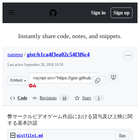
S
k
Sign in
Sign up
i
p
t
o
Instantly share code, notes, and snippets.
c
o
n
nanmo
/
gist:b1ca4f3ea02c54f3f6c4
t
e
Last active
September 28, 2018 10:18
n
t
Clone
Embed
this
repository
at
Code
Revisions
Stars
44
1
&lt;script
src=&quot;https://gist.github.com/nanmo/b1ca4f3ea02c54
弊サークルビデオゲーム作品における貸与及び上映に関
する基本許諾
Raw
gistfile1.md