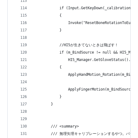
            if (Input.GetKeyDown(_calibrationKey
            {
                Invoke("ResetBoneRotationToEuler
            }
            //HI5が生きてないときは飛ばす！
            if (m_BindSource != null && HI5_Mana
                HI5_Manager.GetGloveStatus().Sta
            {
                ApplyHandMotion_Rotation(m_BindS
                ApplyFingerMotion(m_BindSource);
            }
        }
        /// <summary>
        /// 無理矢理キャリブレーションするやつ。パ