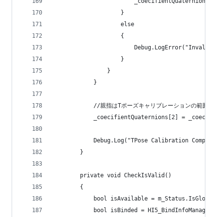
                        _coecifientQuaternions[i
                    }
                    else
                    {
                        Debug.LogError("Invalid 
                    }
                }
            }
            //親指はTポーズキャリブレーションの範囲から
            _coecifientQuaternions[2] = _coecifi
            Debug.Log("TPose Calibration Complet
        }
        private void CheckIsValid()
        {
            bool isAvailable = m_Status.IsGloveA
            bool isBinded = HI5_BindInfoManager.