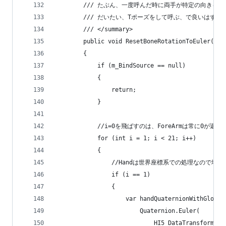
        /// たぶん、一度呼んだ時に両手が特定の向
        /// だいたい、Tポーズをして呼ぶ、で良いはず
        /// </summary>
        public void ResetBoneRotationToEuler()
        {
            if (m_BindSource == null)
            {
                return;
            }
            //i=0を飛ばすのは、ForeArmは常に0
            for (int i = 1; i < 21; i++)
            {
                //Handは世界座標系での処理なので場
                if (i == 1)
                {
                    var handQuaternionWithGlobal
                        Quaternion.Euler(
                            HI5_DataTransform.To