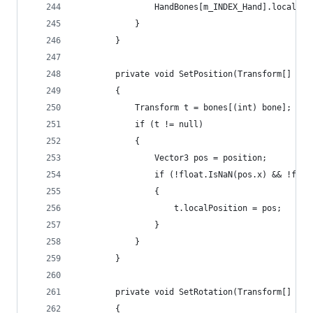
                HandBones[m_INDEX_Hand].localPos
            }
        }
        private void SetPosition(Transform[] bon
        {
            Transform t = bones[(int) bone];
            if (t != null)
            {
                Vector3 pos = position;
                if (!float.IsNaN(pos.x) && !floa
                {
                    t.localPosition = pos;
                }
            }
        }
        private void SetRotation(Transform[] bon
        {