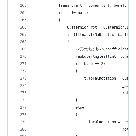
            Transform t = bones[(int) bone];
            if (t != null)
            {
                Quaternion rot = Quaternion.Eule
                if (!float.IsNaN(rot.x) && !floa
                {
                    //元の式と比べてcoefficien
                    rawEulerAngles[(int) bone] =
                    if (bone == 2)
                    {
                        t.localRotation = Quater
                                          _coeci
                                          rot * 
                    }
                    else
                    {
                        t.localRotation = _coeci
                                          rot;