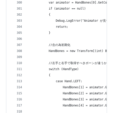
            var animator = HandBones[0].GetCompo
            if (animator == null)
            {
                Debug.LogError("Animator が見
                return;
            }
            //念の為初期化
            HandBones = new Transform[(int) Bone
            //左手と右手で取得すべきボーンが違うから
            switch (HandType)
            {
                case Hand.LEFT:
                    HandBones[1] = animator.GetB
                    HandBones[2] = animator.GetB
                    HandBones[3] = animator.GetB
                    HandBones[4] = animator.GetB