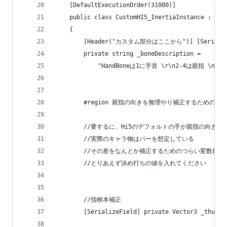
    [DefaultExecutionOrder(31000)]
    public class CustomHI5_InertiaInstance : HI5
    {
        [Header("カスタム部分はここから")] [SerializeF
        private string _boneDescription =
            "HandBoneは1に手首 \r\n2-4は親指 \n6-
        #region 親指の向きを無理やり補正するためのVecto
        //要するに、Hi5のデフォルトの手が親指の向き
        //実際のキャラ物はパーを想定している
        //その差をなんとか補正するためのつらい変数群
        //とりあえず決め打ちの値を入れてください
        //指根本補正
        [SerializeField] private Vector3 _thumbP