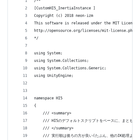
/**
[CustomHI5_InertiaInstance ]
Copyright (c) 2018 neon-izm
This software is released under the MIT License.
http://opensource.org/licenses/mit-license.php
*/
using System;
using System.Collections;
using System.Collections.Generic;
using UnityEngine;
namespace HI5
{
    /// <summary>
    /// HI5のデフォルトスクリプトをベースに、まと
    /// </summary>
    /// 実行順は後ろの方が良い(たぶん、他のIK処理より