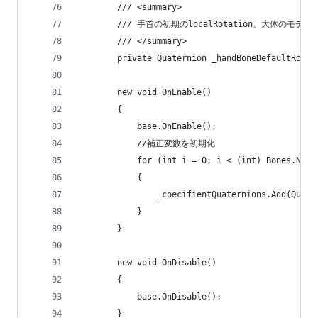
        /// <summary>
        /// 手首の初期のlocalRotation、大体のモ
        /// </summary>
        private Quaternion _handBoneDefaultRocal
        new void OnEnable()
        {
            base.OnEnable();
            //補正変数を初期化
            for (int i = 0; i < (int) Bones.NumO
            {
                _coecifientQuaternions.Add(Quate
            }
        }
        new void OnDisable()
        {
            base.OnDisable();
        }