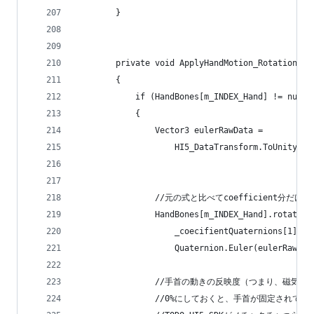
        }
        private void ApplyHandMotion_Rotation(HI
        {
            if (HandBones[m_INDEX_Hand] != null)
            {
                Vector3 eulerRawData =
                    HI5_DataTransform.ToUnityEul
                //元の式と比べてcoefficient分だ
                HandBones[m_INDEX_Hand].rotation
                    _coecifientQuaternions[1] *
                    Quaternion.Euler(eulerRawDat
                //手首の動きの反映度（つまり、
                //0%にしておくと、手首が固定