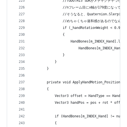
                //TODO:HI5 SDKがメチャクチ
                //nフレーム目にx軸が179度になっ
                //そうなると、Quaternion.S
                //めちゃくちゃ違和感があるので
                if (_handRotationWeight < 0.99f)
                {
                    HandBones[m_INDEX_Hand].loca
                        HandBones[m_INDEX_Hand].
                }
            }
        }
        private void ApplyHandMotion_Position(Ve
        {
            Vector3 offset = HandType == Hand.LE
            Vector3 handPos = pos + rot * offset
            if (HandBones[m_INDEX_Hand] != null)
            {