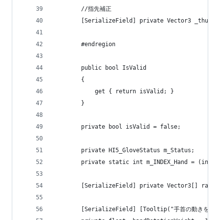
        //指先補正
        [SerializeField] private Vector3 _thumbA
        #endregion
        public bool IsValid
        {
            get { return isValid; }
        }
        private bool isValid = false;
        private HI5_GloveStatus m_Status;
        private static int m_INDEX_Hand = (int) 
        [SerializeField] private Vector3[] rawEu
        [SerializeField] [Tooltip("手首の