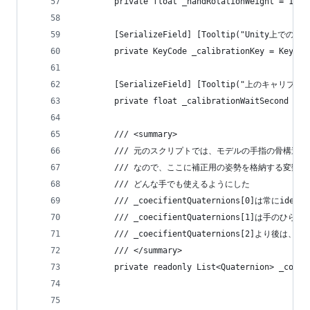
        private float _handRotationWeight = 1.0f
        [SerializeField] [Tooltip("Uni
        private KeyCode _calibrationKey = KeyCod
        [SerializeField] [Tooltip("上
        private float _calibrationWaitSecond = 4
        /// <summary>
        /// 元のスクリプトでは、モデルの手指の骨構
        /// なので、ここに補正用の姿勢を格納する変数
        /// どんな手でも使えるようにした
        /// _coecifientQuaternions[0]は常にidenti
        /// _coecifientQuaternions[1]は
        /// _coecifientQuaternions[2]
        /// </summary>
        private readonly List<Quaternion> _coeci