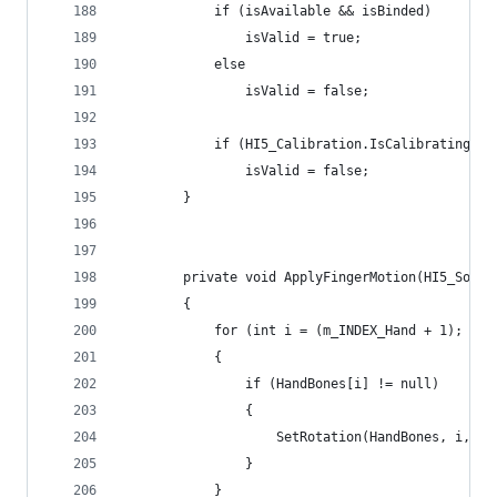
            if (isAvailable && isBinded)
                isValid = true;
            else
                isValid = false;
            if (HI5_Calibration.IsCalibratingBPo
                isValid = false;
        }
        private void ApplyFingerMotion(HI5_Sourc
        {
            for (int i = (m_INDEX_Hand + 1); i <
            {
                if (HandBones[i] != null)
                {
                    SetRotation(HandBones, i, so
                }
            }