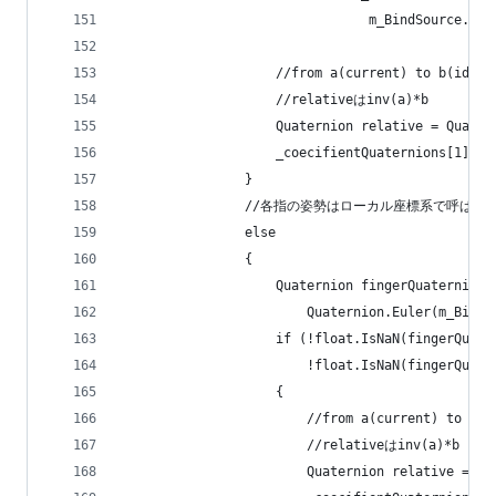
                                m_BindSource.Get
                    //from a(current) to b(ident
                    //relativeはinv(a)*b
                    Quaternion relative = Quater
                    _coecifientQuaternions[1] = 
                }
                //各指の姿勢はローカル座標系で呼ばれ
                else
                {
                    Quaternion fingerQuaternionW
                        Quaternion.Euler(m_BindS
                    if (!float.IsNaN(fingerQuate
                        !float.IsNaN(fingerQuate
                    {
                        //from a(current) to b(i
                        //relativeはinv(a)*b
                        Quaternion relative = Qu