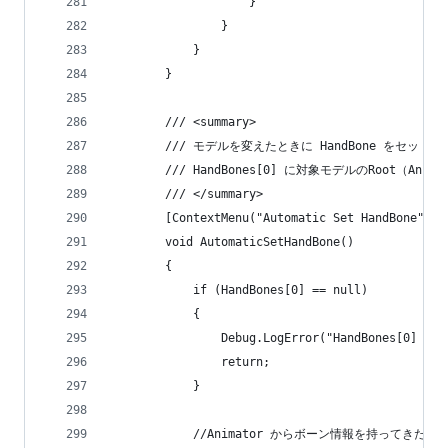
                    }
                }
            }
        }
        /// <summary>
        /// モデルを変えたときに HandBone 
        /// HandBones[0] に対象モデルのRoo
        /// </summary>
        [ContextMenu("Automatic Set HandBone")]
        void AutomaticSetHandBone()
        {
            if (HandBones[0] == null)
            {
                Debug.LogError("HandBon
                return;
            }
            //Animator からボーン情報を持ってきたい