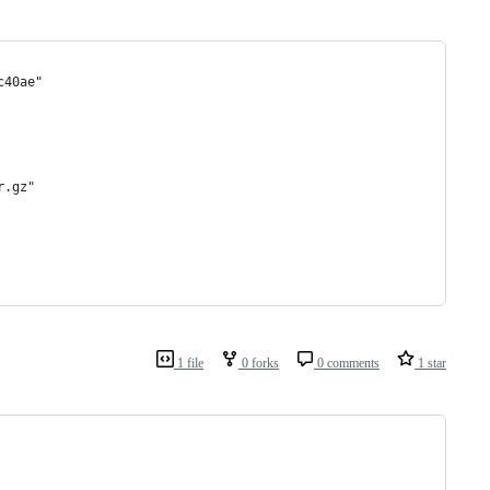
c40ae"
r.gz"
1 file
0 forks
0 comments
1 star