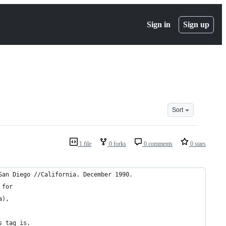
Sign in
Sign up
Sort
1 file
0 forks
0 comments
0 stars
San Diego //California. December 1990.
 for 
a), 
s tag is.