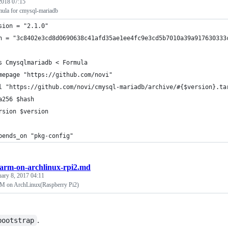
 2018 07:15
la for cmysql-mariadb
sion = "2.1.0"
h = "3c8402e3cd8d0690638c41afd35ae1ee4fc9e3cd5b7010a39a917630333
s Cmysqlmariadb < Formula
mepage "https://github.com/novi"
l "https://github.com/novi/cmysql-mariadb/archive/#{$version}.ta
a256 $hash
rsion $version
pends_on "pkg-config"
-arm-on-archlinux-rpi2.md
uary 8, 2017 04:11
RM on ArchLinux(Raspberry Pi2)
.
bootstrap