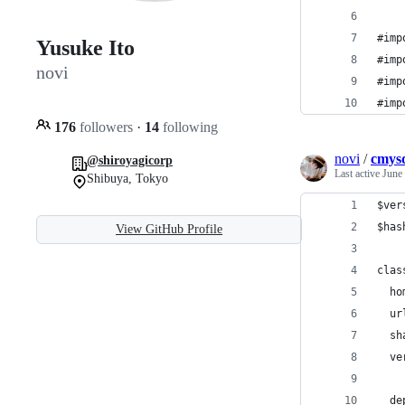
#imp
Yusuke Ito
#imp
novi
#imp
#imp
176
followers
·
14
following
novi
/
cmysq
@shiroyagicorp
Last active
June
Shibuya, Tokyo
$ver
$has
View GitHub Profile
clas
  ho
  ur
  sh
  ve
  de