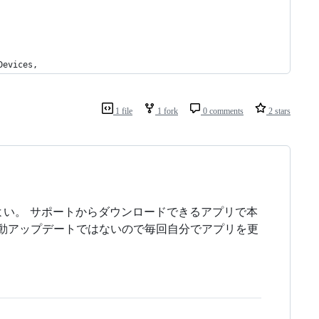
Devices,
1 file
1 fork
0 comments
2 stars
い。 サポートからダウンロードできるアプリで本
動アップデートではないので毎回自分でアプリを更