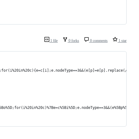
1 file
0 forks
0 comments
1 star
o];for(i%20in%20c){e=c[i];e.nodeType==3&&(e[p]=e[p].replace(/[ぁ
5Bo%5D;for(i%20in%20c)%7Be=c%5Bi%5D;e.nodeType==3&&(e%5Bp%5D=e%5