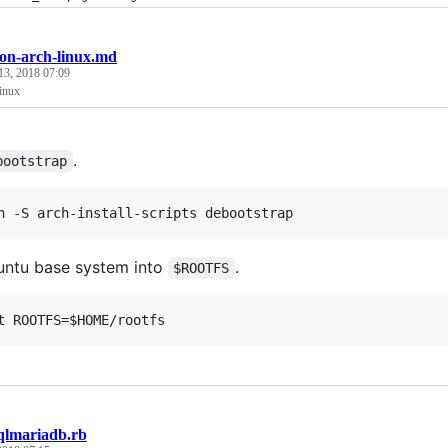
-on-arch-linux.md
13, 2018 07:09
inux
.
bootstrap
buntu base system into
.
$ROOTFS
qlmariadb.rb