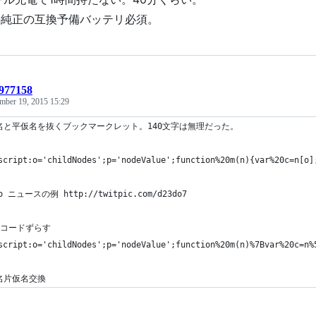
on純正の互換予備バッテリ必須。
5977158
mber 19, 2015 15:29
名と平仮名を抜くブックマークレット。140文字は無理だった。
script:o='childNodes';p='nodeValue';function%20m(n){var%20c=n[
oo ニュースの例 http://twitpic.com/d23do7
字コードずらす
script:o='childNodes';p='nodeValue';function%20m(n)%7Bvar%20c=n%
名片仮名交換