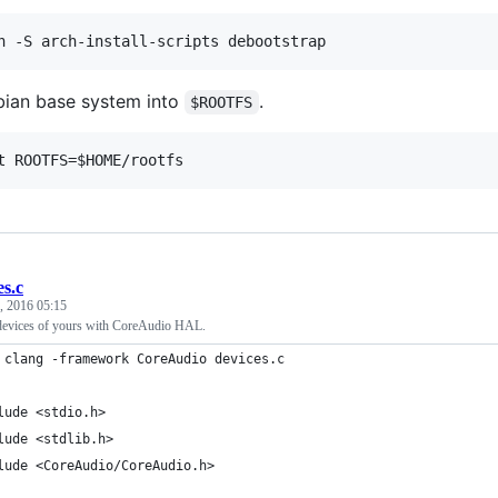
ebian base system into
.
$ROOTFS
es.c
, 2016 05:15
 devices of yours with CoreAudio HAL.
 clang -framework CoreAudio devices.c
lude <stdio.h>
lude <stdlib.h>
lude <CoreAudio/CoreAudio.h>