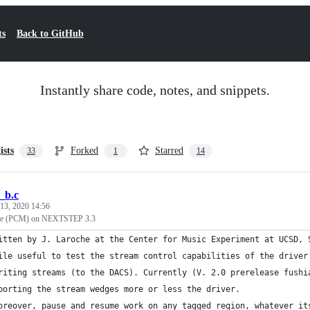
ts
Back to GitHub
Instantly share code, notes, and snippets.
ists
Forked
Starred
33
1
14
_b.c
13, 2020 14:56
file (PCM) on NEXTSTEP 3.3
itten by J. Laroche at the Center for Music Experiment at UCSD, 
ile useful to test the stream control capabilities of the driver
riting streams (to the DACS). Currently (V. 2.0 prerelease fushi
borting the stream wedges more or less the driver.
oreover, pause and resume work on any tagged region, whatever it