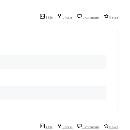
1 file
0 forks
0 comments
0 stars
1 file
0 forks
0 comments
0 stars