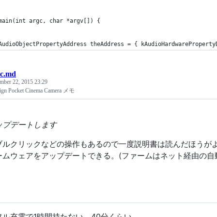
main(int argc, char *argv[]) {
AudioObjectPropertyAddress theAddress = { kAudioHardwareProperty
c.md
mber 22, 2015 23:29
sign Pocket Cinema Camera メモ
ップデートします
ブルクリックなどの操作もあるので一度説明書は読んだほうがよ
ームウェアをアップデートできる。(ファームはネット経由の自
フル充電で1時間持たない。40分くらい。