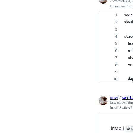
Created
July 3,
Homebrew Formu
$ver
$has
clas
  ho
  ur
  sh
  ve
  de
novi
/
swift
Last active
Febr
Install Swift A
Install
de