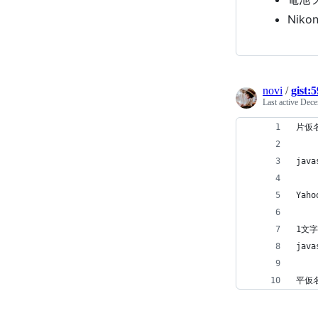
Nik
novi
/
gist:
Last active
Dece
片仮
java
Yah
1文
java
平仮