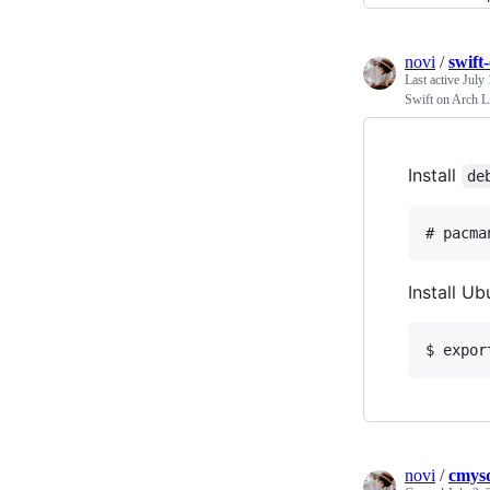
novi
/
swift
Last active
July 
Swift on Arch L
Install
de
Install U
novi
/
cmys