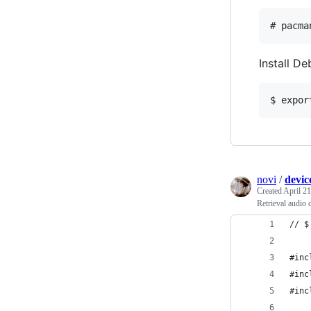
Install D
novi
/
devic
Created
April 21
Retrieval audio
// $
#inc
#inc
#inc