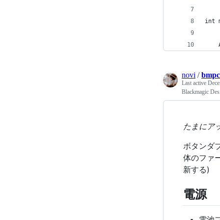
int 
    
novi
/
bmpc
Last active
Dece
Blackmagic De
たまにア
ボタンダ
体のファ
新する)
電源
電池