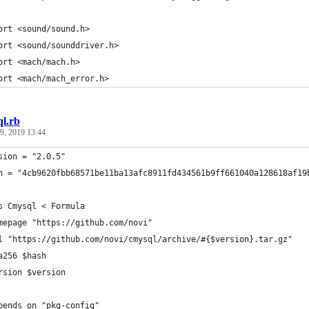
ort <sound/sound.h>
ort <sound/sounddriver.h>
ort <mach/mach.h>
ort <mach/mach_error.h>
l.rb
 9, 2019 13:44
sion = "2.0.5"
h = "4cb9620fbb68571be11ba13afc8911fd434561b9ff661040a128618af19
s Cmysql < Formula
mepage "https://github.com/novi"
l "https://github.com/novi/cmysql/archive/#{$version}.tar.gz"
a256 $hash
rsion $version
pends_on "pkg-config"