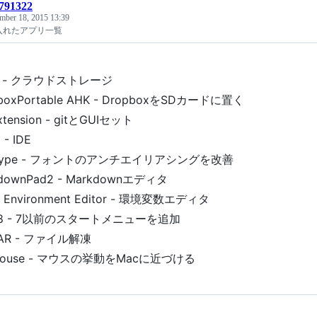
5791322
mber 18, 2015 13:39
8 に入れたアプリ一覧
y - クラウドストレージ
boxPortable AHK - DropboxをSDカードに置く
Extension - gitとGUIセット
ij - IDE
Type - フォントのアンチエイリアシングを改善
downPad2 - Markdownエディタ
d Environment Editor - 環境変数エディタ
rt8 - 7以前のスタートメニューを追加
RAR - ファイル解凍
Mouse - マウスの挙動をMacに近づける