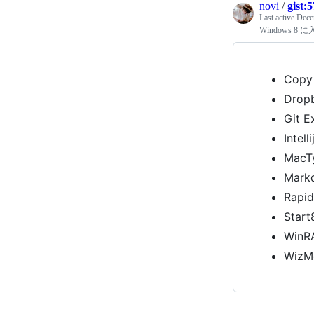
novi
/
gist:
Last active
Dece
Windows 
Cop
Drop
Git 
Intell
Mac
Mark
Rapi
Sta
Win
Wiz