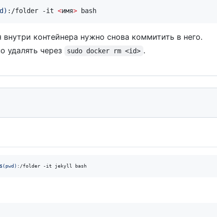
d
)
:/folder -it 
<
имя
>
 bash
 внутри контейнера нужно снова коммитить в него.
о удалять через
.
sudo docker rm <id>
$(
pwd
)
:/folder -it jekyll bash