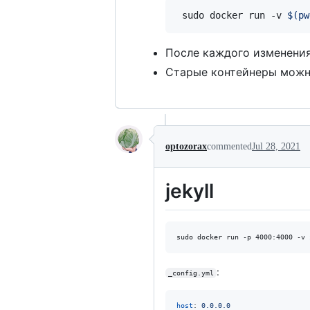
 sudo docker run -v 
$(
pw
После каждого изменения
Старые контейнеры можн
optozorax
commented
Jul 28, 2021
jekyll
sudo docker run -p 4000:4000 -v 
:
_config.yml
host
: 
0.0.0.0