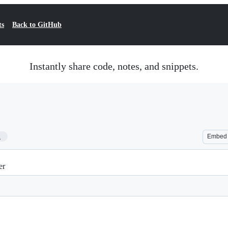
ts
Back to GitHub
Instantly share code, notes, and snippets.
1
Embed
er