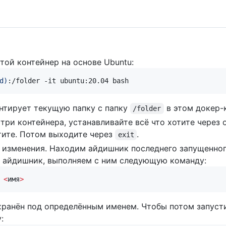
той контейнер на основе Ubuntu:
d
)
:/folder -it ubuntu:20.04 bash
тирует текущую папку с папку
в этом докер-
/folder
утри контейнера, устанавливайте всё что хотите через
отите. Потом выходите через
.
exit
 изменения. Находим айдишник последнего запущенно
и айдишник, выполняем с ним следующую команду:
<
имя
>
хранён под определённым именем. Чтобы потом запусти
: