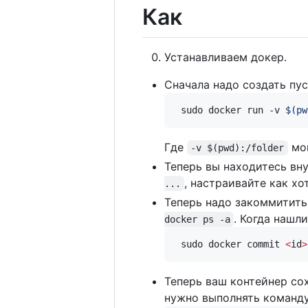
Как
Устанавливаем докер.
Сначала надо создать пус
 sudo docker run -v 
$(
pw
Где
мон
-v $(pwd):/folder
Теперь вы находитесь вн
, настраивайте как х
...
Теперь надо закоммитить
. Когда нашл
docker ps -a
 sudo docker commit 
<
id
>
Теперь ваш контейнер со
нужно выполнять команду