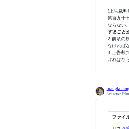
(上告裁判
第百九十
ならない
すること
2 前項
なければ
3 上告
ければな
orangkucin
Last active
Febr
ファイ
リスク管