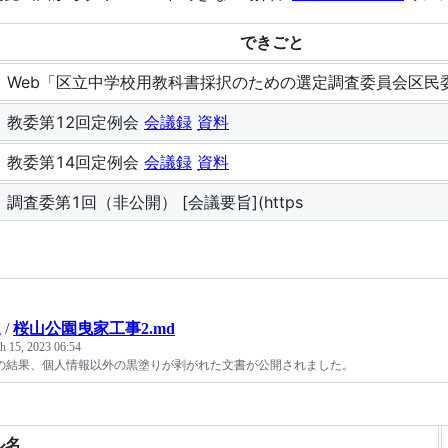
できごと
Web「区立中学校用教科書採択のための選定調査委員会区民
教委第12回定例会
会議録
資料
教委第14回定例会
会議録
資料
調査委第1回（非公開） [会議要旨](https
g
/
桜山公園曳家工事2.md
h 15, 2023 06:54
の結果、個人情報以外の黒塗りが剥がれた文書が公開されました。
ル名