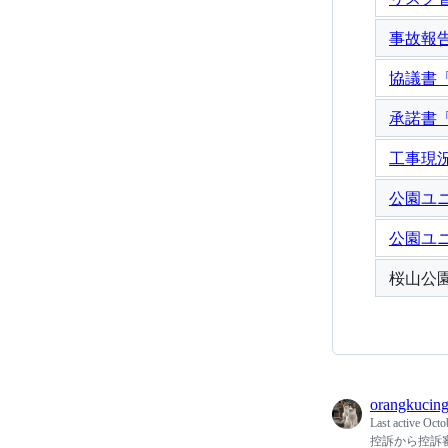
事故報告
協議書「
承諾書
工事現況
公園ユニ
公園ユニ
桜山公
orangkucin
Last active
Octo
控訴から控訴