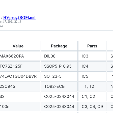
g
/
HVprog2BOM.md
st 17, 2021 22:18
ist
Value
Package
Parts
MAX662CPA
DIL08
IC3
TC7SZ125F
SSOP5-P-0.95
IC4
S
74LVC1GU04DBVR
SOT23-5
IC5
I
2SC945
TO92-ECB
T1, T2
N
33
C025-024X044
C1, C2
C
100n
C025-024X044
C3, C4, C9
C