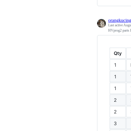
orangkucin
Last active
Augu
HVprog2 parts l
Qty
1
1
1
2
2
3