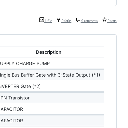
1 file
0 forks
0 comments
0 stars
Description
SUPPLY CHARGE PUMP
ingle Bus Buffer Gate with 3-State Output (*1)
NVERTER Gate (*2)
PN Transistor
APACITOR
APACITOR