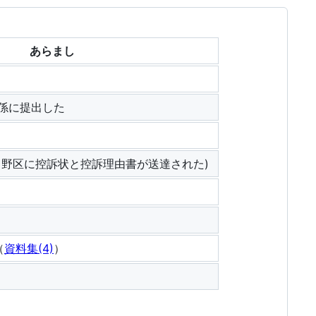
あらまし
係に提出した
中野区に控訴状と控訴理由書が送達された)
（
資料集(4)
）