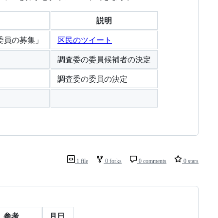
説明
委員の募集」
区民のツイート
調査委の委員候補者の決定
調査委の委員の決定
1 file
0 forks
0 comments
0 stars
参考
月日