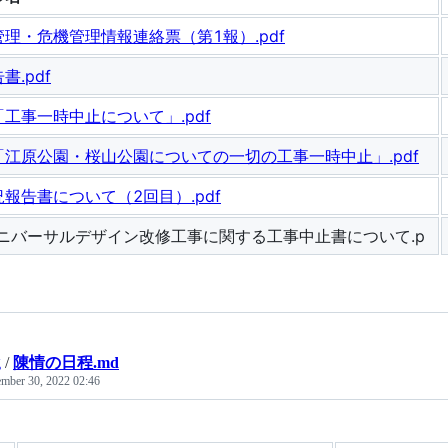
理・危機管理情報連絡票（第1報）.pdf
書.pdf
工事一時中止について」.pdf
「江原公園・桜山公園についての一切の工事一時中止」.pdf
報告書について（2回目）.pdf
ニバーサルデザイン改修工事に関する工事中止書について.p
g
/
陳情の日程.md
mber 30, 2022 02:46