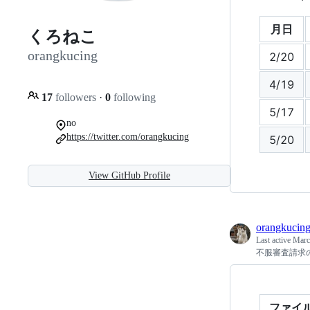
月日
くろねこ
orangkucing
2/20
4/19
17
followers
·
0
following
5/17
no
https://twitter.com/orangkucing
5/20
View GitHub Profile
orangkucin
Last active
Marc
不服審査請求
ファイ