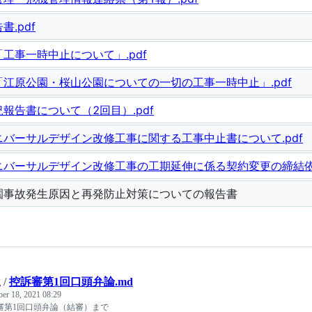
書.pdf
工事一時中止について」.pdf
「江原公園・桜山公園についての一切の工事一時中止」.pdf
報告書について（2回目）.pdf
バーサルデザイン改修工事に関する工事中止書について.pdf
バーサルデザイン改修工事の工期延伸に係る契約変更の締結依
園事故発生原因と再発防止対策についての報告書
g
/
控訴審第1回口頭弁論.md
ber 18, 2021 08:29
審第1回口頭弁論（結審）まで