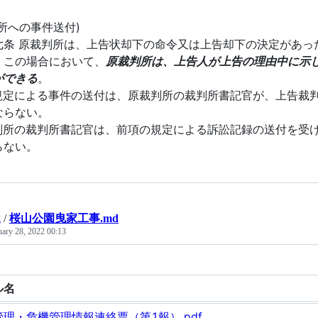
所への事件送付)
七条 原裁判所は、上告状却下の命令又は上告却下の決定があっ
。この場合において、
原裁判所は、上告人が上告の理由中に示
ができる
。
の規定による事件の送付は、原裁判所の裁判所書記官が、上告裁
ならない。
裁判所の裁判所書記官は、前項の規定による訴訟記録の送付を受
らない。
g
/
桜山公園曳家工事.md
uary 28, 2022 00:13
ル名
理・危機管理情報連絡票（第1報）.pdf