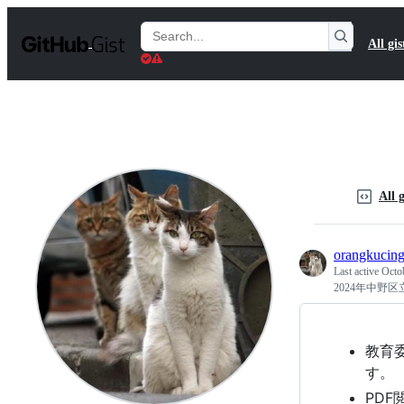
S
k
Search
All gis
i
Gists
p
t
o
c
o
n
t
e
n
All g
t
orangkucin
Last active
Octo
2024年中野
教育委
す。
PD