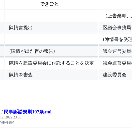
年
できごと
（上告棄却、
陳情書提出
区議会事務局
(陳情書を受
(陳情が出た旨の報告)
議会運営委員
陳情を建設委員会に付託することを決定
議会運営委員会
陳情を審査
建設委員会
g
/
民事訴訟規則197条.md
12, 2022 23:03
の事件送付