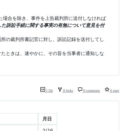
た場合を除き、事件を上告裁判所に送付しなければ
した訴訟手続に関する事実の有無について意見を付
判所の裁判所書記官に対し、訴訟記録を送付してし
けたときは、速やかに、その旨を当事者に通知しな
1 file
0 forks
0 comments
0 stars
月日
2/16