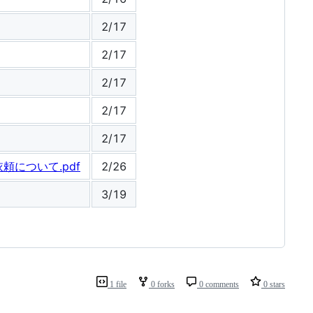
2/17
2/17
2/17
2/17
2/17
頼について.pdf
2/26
3/19
1 file
0 forks
0 comments
0 stars