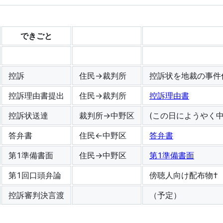
できごと
控訴
住民→裁判所
控訴状を地裁の事件
控訴理由書提出
住民→裁判所
控訴理由書
控訴状送達
裁判所→中野区
(この日にようやく
答弁書
住民←中野区
答弁書
第1準備書面
住民→中野区
第1準備書面
第1回口頭弁論
傍聴人向け配布物†
控訴審判決言渡
（予定）