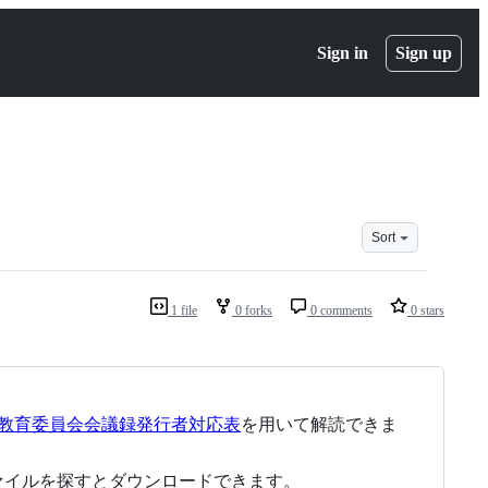
Sign in
Sign up
Sort
1 file
0 forks
0 comments
0 stars
教育委員会会議録発行者対応表
を用いて解読できま
ァイルを探すとダウンロードできます。