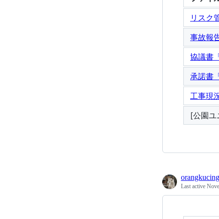
リスク管
事故報告
協議書「
承諾書
工事現況
[公園ユ
orangkucin
Last active
Nove