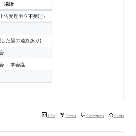
場所
上告受理申立不受理）
理した旨の連絡あり)
会
 + 本会議
1 file
0 forks
0 comments
0 stars