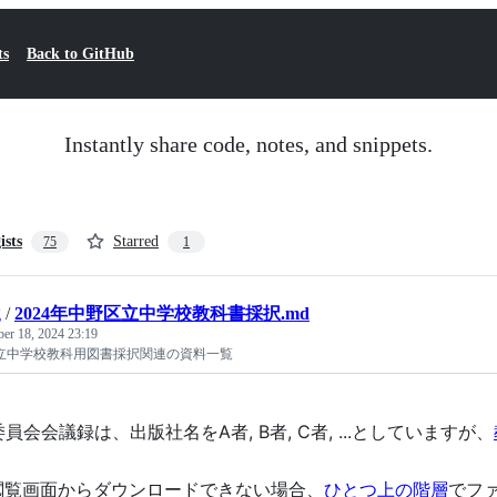
ts
Back to GitHub
Instantly share code, notes, and snippets.
ists
Starred
75
1
g
/
2024年中野区立中学校教科書採択.md
ber 18, 2024 23:19
区立中学校教科用図書採択関連の資料一覧
員会会議録は、出版社名をA者, B者, C者, ...としていますが、
F閲覧画面からダウンロードできない場合、
ひとつ上の階層
でフ