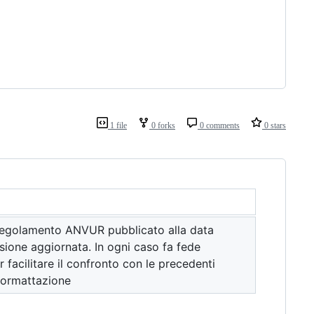
1 file
0 forks
0 comments
0 stars
 regolamento ANVUR pubblicato alla data
sione aggiornata. In ogni caso fa fede
er facilitare il confronto con le precedenti
 formattazione