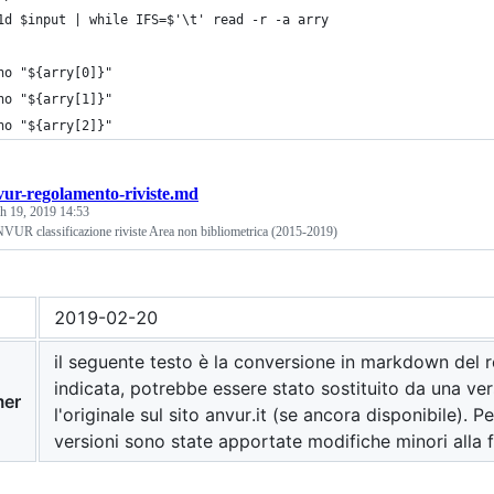
1d $input | while IFS=$'\t' read -r -a arry
ho "${arry[0]}"
ho "${arry[1]}"
ho "${arry[2]}"
vur-regolamento-riviste.md
h 19, 2019 14:53
UR classificazione riviste Area non bibliometrica (2015-2019)
2019-02-20
il seguente testo è la conversione in markdown del
indicata, potrebbe essere stato sostituito da una ver
mer
l'originale sul sito anvur.it (se ancora disponibile). P
versioni sono state apportate modifiche minori alla