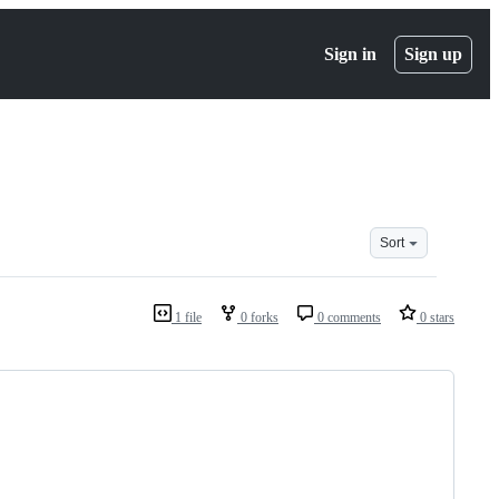
Sign in
Sign up
Sort
1 file
0 forks
0 comments
0 stars