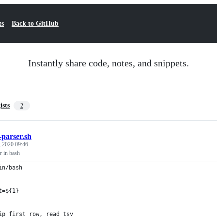
ts
Back to GitHub
Instantly share code, notes, and snippets.
ists
2
-parser.sh
, 2020 09:46
r in bash
in/bash
t=${1}
ip first row, read tsv