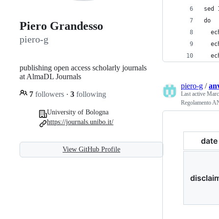
sed 
do
Piero Grandesso
  ec
piero-g
  ec
  ec
publishing open access scholarly journals
at AlmaDL Journals
piero-g
/
an
7
followers
·
3
following
Last active
Marc
Regolamento ANV
University of Bologna
https://journals.unibo.it/
date
View GitHub Profile
disclai