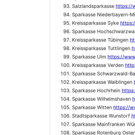
Salzlandsparkasse
https:/
Sparkasse Niederbayern-M
Kreissparkasse Syke
https:
Sparkasse Hochschwarzwa
Kreissparkasse Tübingen
ht
Kreissparkasse Tuttlingen
h
Sparkasse Ulm
https://www
Kreissparkasse Verden
http
Sparkasse Schwarzwald-B
Kreissparkasse Waiblingen
Sparkasse Hochrhein
https
Sparkasse Wilhelmshaven
h
Sparkasse Witten
https://
Stadtsparkasse Wunstorf
h
Sparkasse Mainfranken Wü
Sparkasse Rotenburg Oste