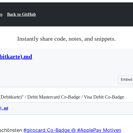
ts
Back to GitHub
Instantly share code, notes, and snippets.
bitkarte).md
Embed
(Debitkarte)" / Debit Mastercard Co-Badge / Visa Debit Co-Badge
).md
 schönsten
#girocard Co-Badge @ #ApplePay Motiven