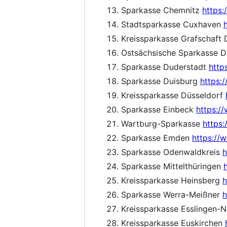
Sparkasse Chemnitz
https
Stadtsparkasse Cuxhaven
Kreissparkasse Grafschaft
Ostsächsische Sparkasse 
Sparkasse Duderstadt
http
Sparkasse Duisburg
https:
Kreissparkasse Düsseldorf
Sparkasse Einbeck
https:/
Wartburg-Sparkasse
https
Sparkasse Emden
https://
Sparkasse Odenwaldkreis
h
Sparkasse Mittelthüringen
Kreissparkasse Heinsberg
h
Sparkasse Werra-Meißner
h
Kreissparkasse Esslingen-
Kreissparkasse Euskirchen