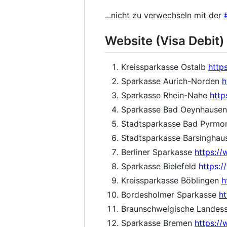
...nicht zu verwechseln mit der
Website (Visa Debit)
Kreissparkasse Ostalb
http
Sparkasse Aurich-Norden
h
Sparkasse Rhein-Nahe
http
Sparkasse Bad Oeynhausen 
Stadtsparkasse Bad Pyrmo
Stadtsparkasse Barsingha
Berliner Sparkasse
https://
Sparkasse Bielefeld
https:/
Kreissparkasse Böblingen
h
Bordesholmer Sparkasse
h
Braunschweigische Landes
Sparkasse Bremen
https:/