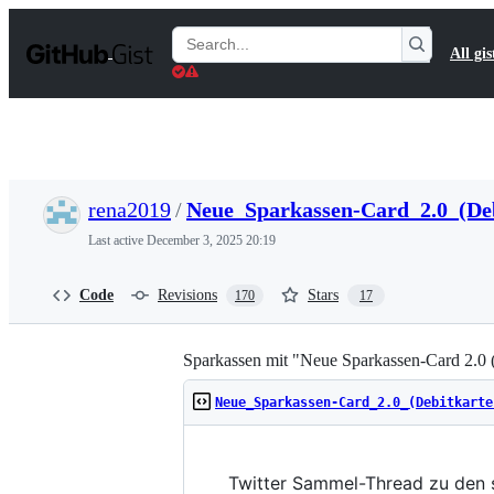
S
k
Search
All gis
i
Gists
p
t
o
c
o
n
t
rena2019
/
Neue_Sparkassen-Card_2.0_(De
e
n
Last active
December 3, 2025 20:19
t
Code
Revisions
Stars
170
17
Sparkassen mit "Neue Sparkassen-Card 2.0 
Neue_Sparkassen-Card_2.0_(Debitkarte
Twitter Sammel-Thread zu den