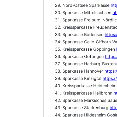
Nord-Ostsee Sparkasse
ht
Sparkasse Mittelsachsen
ht
Sparkasse Freiburg-Nördli
Kreissparkasse Freudensta
Sparkasse Bodensee
https
Sparkasse Celle-Gifhorn-W
Kreissparkasse Göppingen
Sparkasse Göttingen
https
Sparkasse Harburg-Buxte
Sparkasse Hannover
https
Sparkasse Kinzigtal
https:/
Kreissparkasse Heidenhei
Kreissparkasse Heilbronn
h
Sparkasse Märkisches Sa
Sparkasse Starkenburg
htt
Sparkasse Hildesheim Gosl