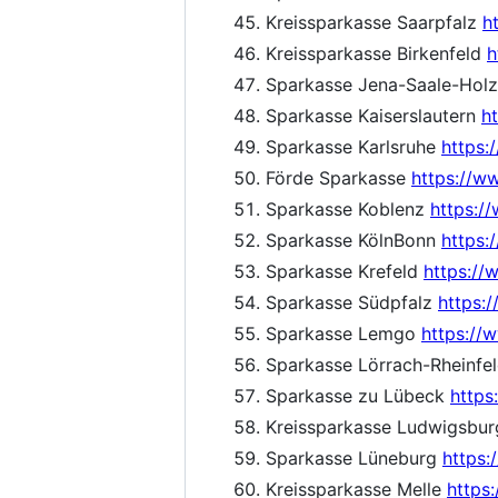
Kreissparkasse Saarpfalz
h
Kreissparkasse Birkenfeld
h
Sparkasse Jena-Saale-Hol
Sparkasse Kaiserslautern
h
Sparkasse Karlsruhe
https:
Förde Sparkasse
https://w
Sparkasse Koblenz
https:/
Sparkasse KölnBonn
https:
Sparkasse Krefeld
https://
Sparkasse Südpfalz
https:
Sparkasse Lemgo
https://
Sparkasse Lörrach-Rheinfe
Sparkasse zu Lübeck
https
Kreissparkasse Ludwigsbu
Sparkasse Lüneburg
https:
Kreissparkasse Melle
https