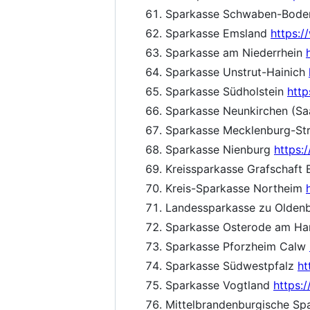
Sparkasse Schwaben-Bod
Sparkasse Emsland
https:
Sparkasse am Niederrhein
Sparkasse Unstrut-Hainich
Sparkasse Südholstein
http
Sparkasse Neunkirchen (Sa
Sparkasse Mecklenburg-Str
Sparkasse Nienburg
https:
Kreissparkasse Grafschaft
Kreis-Sparkasse Northeim
Landessparkasse zu Olden
Sparkasse Osterode am H
Sparkasse Pforzheim Calw
Sparkasse Südwestpfalz
ht
Sparkasse Vogtland
https:
Mittelbrandenburgische Sp