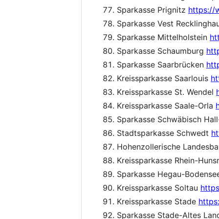
Sparkasse Prignitz
https:/
Sparkasse Vest Recklingh
Sparkasse Mittelholstein
ht
Sparkasse Schaumburg
htt
Sparkasse Saarbrücken
htt
Kreissparkasse Saarlouis
ht
Kreissparkasse St. Wendel
Kreissparkasse Saale-Orla
Sparkasse Schwäbisch Hall
Stadtsparkasse Schwedt
h
Hohenzollerische Landesba
Kreissparkasse Rhein-Huns
Sparkasse Hegau-Bodense
Kreissparkasse Soltau
http
Kreissparkasse Stade
https
Sparkasse Stade-Altes La