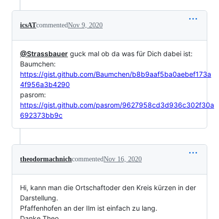
icsAT
commented
Nov 9, 2020
@Strassbauer
guck mal ob da was für Dich dabei ist:
Baumchen:
https://gist.github.com/Baumchen/b8b9aaf5ba0aebef173a
4f956a3b4290
pasrom:
https://gist.github.com/pasrom/9627958cd3d936c302f30a
692373bb9c
theodormachnich
commented
Nov 16, 2020
Hi, kann man die Ortschaftoder den Kreis kürzen in der
Darstellung.
Pfaffenhofen an der Ilm ist einfach zu lang.
Danke Theo