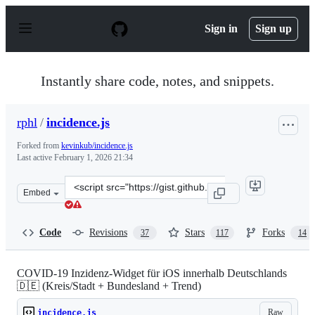
S
k
Sign in
Sign up
i
p
t
o
Instantly share code, notes, and snippets.
c
o
n
rphl
/
incidence.js
t
e
Forked from
kevinkub/incidence.js
n
Last active
February 1, 2026 21:34
t
Clone
Embed
this
repository
at
Code
Revisions
Stars
Forks
37
117
14
&lt;script
src=&quot;https://gist.github.com/rphl/0491c5f9cb345bf8
COVID-19 Inzidenz-Widget für iOS innerhalb Deutschlands
🇩🇪 (Kreis/Stadt + Bundesland + Trend)
Raw
incidence.js