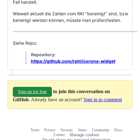
Fall handelt.
Wieweit aktuell die Zahlen vom RKI "bereinigt" sind, bzw
bereinigt werden können, müsste man prüfen/testen.
Siehe Repo:
Repository:
https://github.com/rphl/corona-widget
to join this conversation on
Sign up for free
GitHub
. Already have an account?
Sign in to comment
Terms
Privacy
Security
Status
Community
Docs
Footer
Footer
Contact
Manage cookies
navigation
Do not share my personal information