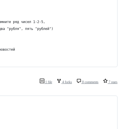
омните ряд чисел 1-2-5,
два "рубля", пять "рублей")
новостей
1 file
4 forks
0 comments
7 stars