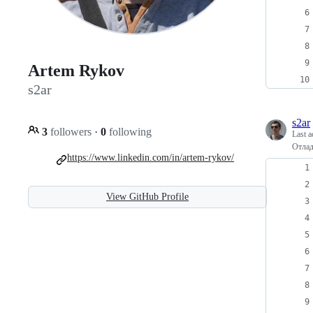
Artem Rykov
s2ar
s2ar
3
followers
·
0
following
Last a
Отлад
https://www.linkedin.com/in/artem-rykov/
View GitHub Profile