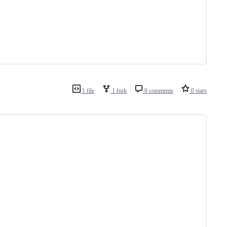
1 file
1 fork
0 comments
0 stars