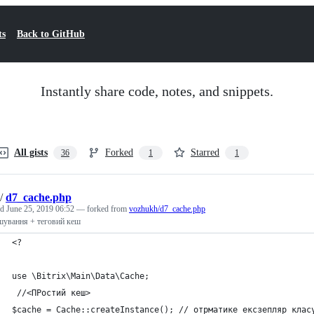
ts
Back to GitHub
Instantly share code, notes, and snippets.
All gists
Forked
Starred
36
1
1
/
d7_cache.php
ed
June 25, 2019 06:52
— forked from
vozhukh/d7_cache.php
шування + теговий кеш
<?
use \Bitrix\Main\Data\Cache;
 //<ПРостий кеш>
$cache = Cache::createInstance(); // отрматике ексзепляр клас