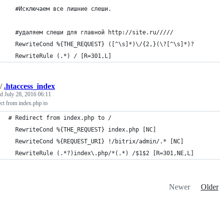
  #Исключаем все лишние слеши.
  #удаляем слеши для главной http://site.ru/////
  RewriteCond %{THE_REQUEST} ([^\s]*)\/{2,}(\?[^\s]*)?
  RewriteRule (.*) / [R=301,L]
/
.htaccess_index
ed
July 28, 2016 06:11
ct from index.php to
# Redirect from index.php to /
  RewriteCond %{THE_REQUEST} index.php [NC]
  RewriteCond %{REQUEST_URI} !/bitrix/admin/.* [NC]
  RewriteRule (.*?)index\.php/*(.*) /$1$2 [R=301,NE,L]
Newer
Older