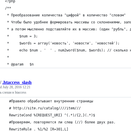
<?php
/**
 * Преобразование количества "цифрой" в количество "словом"
 * Чтобы было удобнее формировать массивы со склонениями, зап
 * а потом мысленно подставляйте их в массив: (один "рубль", 
 *     $num = 3;
 *     $words = array('новость', 'новости', 'новостей');
 *     echo $num . '  ' . num2word($num, $words); // сколько 
 *
 * @param   $n
/
.htaccess_slash
ed
July 28, 2016 12:21
ь слеши в htaccess
  #Правило обрабатывает внутренние страницы
  # http://site.ru/catalog////item///
  RewriteCond %{REQUEST_URI} ^(.*)/{2,}(.*)$
  #Проверяем, повторяется ли слеш (//) более двух раз.
  RewriteRule . %1/%2 [R=301,L]