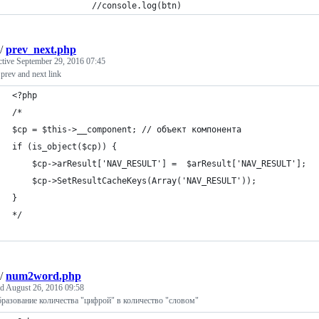
                //console.log(btn)
/
prev_next.php
ctive
September 29, 2016 07:45
. prev and next link
<?php
/*
$cp = $this->__component; // объект компонента
if (is_object($cp)) {
    $cp->arResult['NAV_RESULT'] =  $arResult['NAV_RESULT'];
	$cp->SetResultCacheKeys(Array('NAV_RESULT'));
}
*/
/
num2word.php
ed
August 26, 2016 09:58
разование количества "цифрой" в количество "словом"