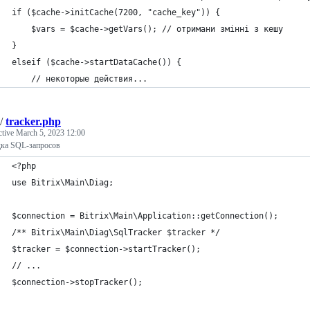
if ($cache->initCache(7200, "cache_key")) {
    $vars = $cache->getVars(); // отримани змінні з кешу
}
elseif ($cache->startDataCache()) {
    // некоторые действия...
/
tracker.php
ctive
March 5, 2023 12:00
ка SQL-запросов
<?php
use Bitrix\Main\Diag;
$connection = Bitrix\Main\Application::getConnection();
/** Bitrix\Main\Diag\SqlTracker $tracker */
$tracker = $connection->startTracker();
// ...
$connection->stopTracker();