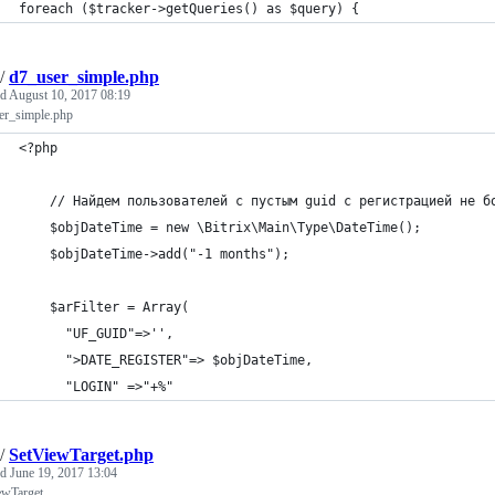
foreach ($tracker->getQueries() as $query) {
/
d7_user_simple.php
ed
August 10, 2017 08:19
er_simple.php
<?php
    // Найдем пользователей с пустым guid с регистрацией не б
    $objDateTime = new \Bitrix\Main\Type\DateTime(); 
    $objDateTime->add("-1 months"); 
    $arFilter = Array(  
      "UF_GUID"=>'',
      ">DATE_REGISTER"=> $objDateTime,
      "LOGIN" =>"+%" 
/
SetViewTarget.php
ed
June 19, 2017 13:04
ewTarget