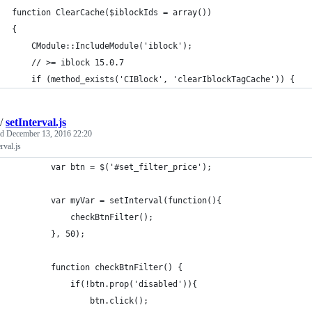
function ClearCache($iblockIds = array())
{
    CModule::IncludeModule('iblock');
    // >= iblock 15.0.7
    if (method_exists('CIBlock', 'clearIblockTagCache')) {
/
setInterval.js
ed
December 13, 2016 22:20
rval.js
		var btn = $('#set_filter_price');		
		var myVar = setInterval(function(){ 
            checkBtnFilter();
        }, 50);
        function checkBtnFilter() { 
            if(!btn.prop('disabled')){
                btn.click();