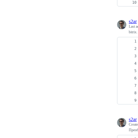
s2ar
Last a
bitrix
s2ar
Creat
Преоб