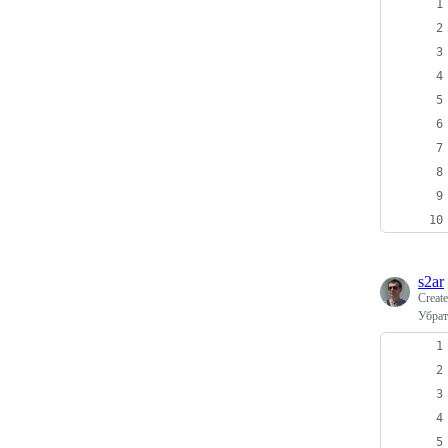
s2ar
Creat
Убрат