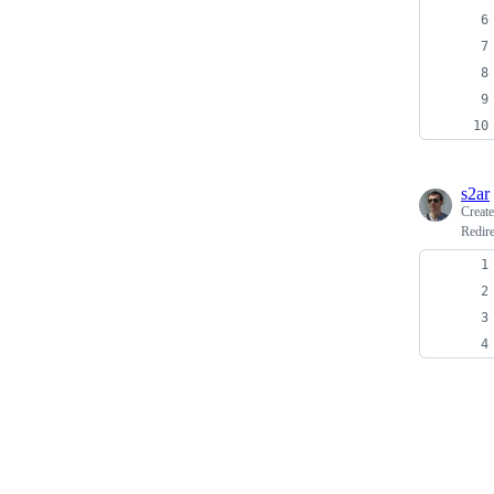
s2ar
Creat
Redire