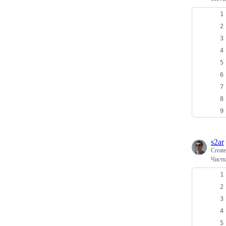
s2ar
Creat
Чистк