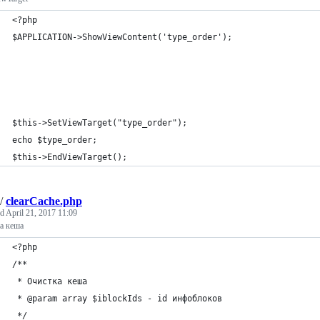
<?php
$APPLICATION->ShowViewContent('type_order');
$this->SetViewTarget("type_order"); 
echo $type_order;
$this->EndViewTarget();
/
clearCache.php
ed
April 21, 2017 11:09
а кеша
<?php
/**
 * Очистка кеша
 * @param array $iblockIds - id инфоблоков
 */