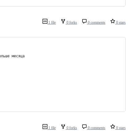
1 file
0 forks
0 comments
0 stars
ольше месяца
1 file
0 forks
0 comments
0 stars