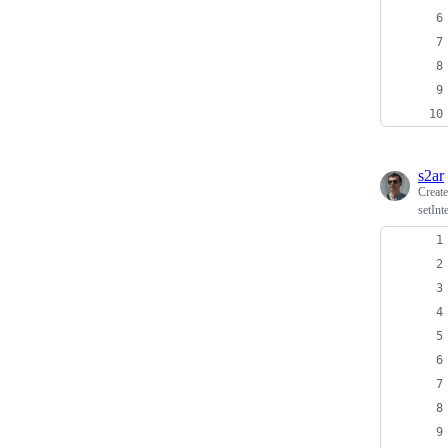
s2ar
Creat
setInte