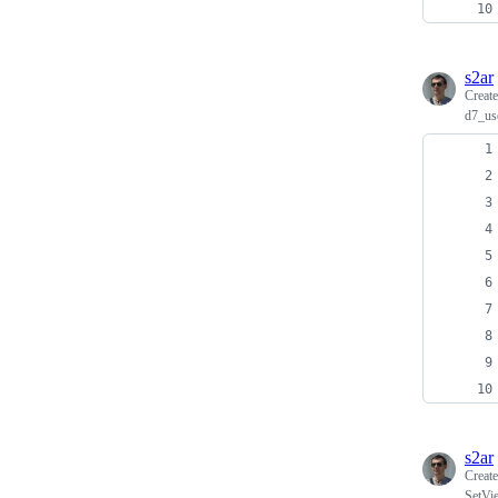
s2ar
Creat
d7_us
s2ar
Creat
SetVi