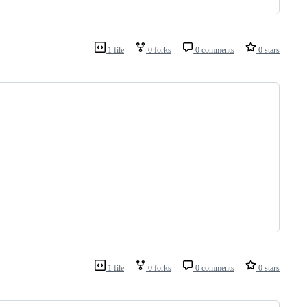
1 file
0 forks
0 comments
0 stars
1 file
0 forks
0 comments
0 stars