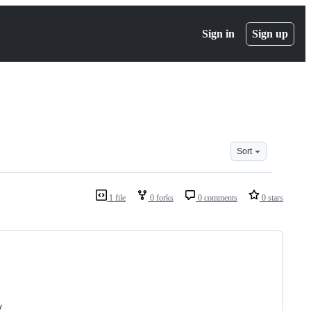
Sign in
Sign up
Sort
1 file
0 forks
0 comments
0 stars
у