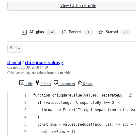
View GitHub Profile
All gists
Forked
Starred
84
1
20
Sort
shinout
/
chi-square-value.js
Created
July 30, 2018 14:59
Calculate chi square values from n x m table
1 file
0 forks
1 comment
0 stars
function chiSquareValue(values, separateBy = 2) 
  if (values.length % separateBy !== 0) {
    throw new Error(`Illegal separation rule. va
  }
  const sum = values.reduce((acc, val) => acc + 
  const rowSums = []