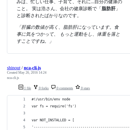
みは、忙しい仕事、子育て、それに...自分の健康の
こと。 実は浩さん、会社の健康診断で「
脂肪肝
」
と診断されたばかりなのです。
「肝臓の数値が高く、脂肪肝になっています。食
事に気をつかって、 もっと運動をし、体重を落と
すことですね。」
shinout
/
nca-cli.js
Created
May 26, 2016 14:24
nca-cli.js
1 file
0 forks
0 comments
0 stars
#!/usr/bin/env node
var fs = require('fs')
var NOT_INSTALLED = [
'-----------------------------------------------