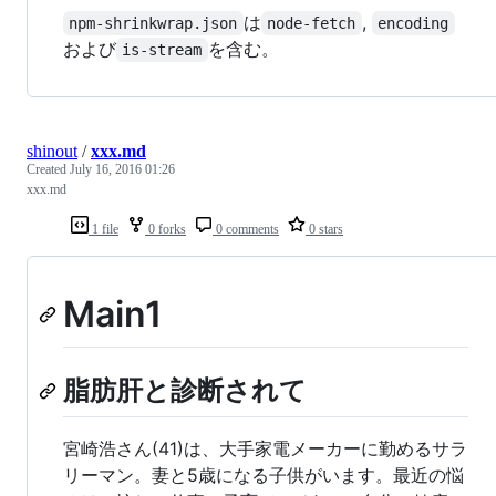
は
,
npm-shrinkwrap.json
node-fetch
encoding
および
を含む。
is-stream
shinout
/
xxx.md
Created
July 16, 2016 01:26
xxx.md
1 file
0 forks
0 comments
0 stars
Main1
脂肪肝と診断されて
宮崎浩さん(41)は、大手家電メーカーに勤めるサラ
リーマン。妻と5歳になる子供がいます。最近の悩