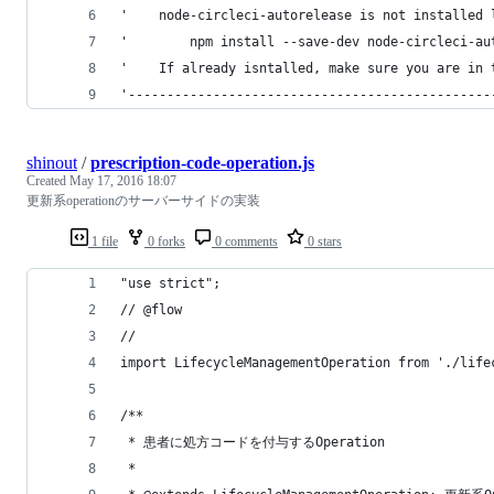
'    node-circleci-autorelease is not installed 
'        npm install --save-dev node-circleci-au
'    If already isntalled, make sure you are in 
'-----------------------------------------------
shinout
/
prescription-code-operation.js
Created
May 17, 2016 18:07
更新系operationのサーバーサイドの実装
1 file
0 forks
0 comments
0 stars
"use strict";
// @flow
//
import LifecycleManagementOperation from './life
/**
 * 患者に処方コードを付与するOperation
 *