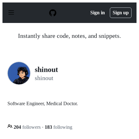
S
k
Sign in
Sign up
i
p
t
o
Instantly share code, notes, and snippets.
c
o
n
t
e
n
shinout
t
shinout
Software Engineer, Medical Doctor.
204
followers
·
183
following