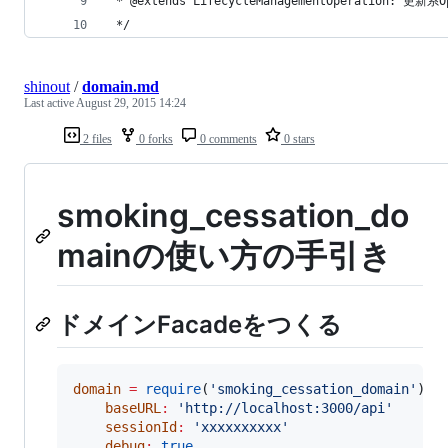
 * @extends LifecycleManagementOperation: 更新系O
 */
shinout
/
domain.md
Last active
August 29, 2015 14:24
2 files
0 forks
0 comments
0 stars
smoking_cessation_do
mainの使い方の手引き
ドメインFacadeをつくる
domain
=
require
(
'
smoking_cessation_domain
'
).
c
baseURL
:
'
http://localhost:3000/api
'
sessionId
:
'
xxxxxxxxxx
'
debug
:
true