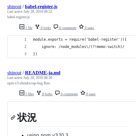
shinout
/
babel-register.js
Last active
July 28, 2016 06:52
babel-register.js
1 file
0 forks
0 comments
0 stars
module.exports = require('babel-register')({
    ignore: /node_modules\/(?!memo-switch)/
})
shinout
/
README-ja.md
Last active
July 20, 2016 06:30
npm-v3-shrinkwrap-bug Raw
5 files
0 forks
0 comments
0 stars
状況
using npm v3.10.3