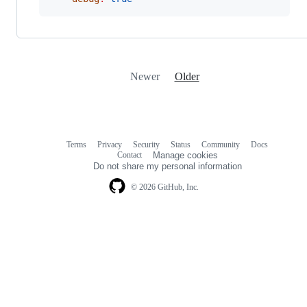
Newer
Older
Terms
Privacy
Security
Status
Community
Docs
Footer
Footer
Contact
Manage cookies
navigation
Do not share my personal information
© 2026 GitHub, Inc.