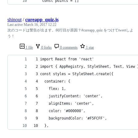
    const points = []
shinout
/
cureapp_quiz.js
Last active
March 16, 2017 12:22
次のコードは警告が出ます。何行目が原因？#cureapp_quiz をつけてtweetしよ
う！
1 file
0 forks
0 comments
1 star
 1 import React from 'react'
 2 import { AppRegistry, StyleSheet, Text, View 
 3 const styles = StyleSheet.create({
 4   container: {
 5     flex: 1,
 6     justifyContent: 'center',
 7     alignItems: 'center',
 8     color: '#000000',
 9     backgroundColor: '#F5FCFF',
10   },