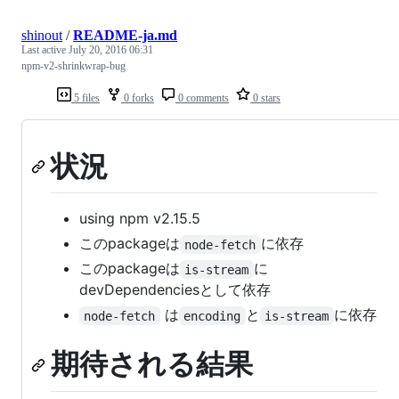
shinout
/
README-ja.md
Last active
July 20, 2016 06:31
npm-v2-shrinkwrap-bug
5 files
0 forks
0 comments
0 stars
状況
using npm v2.15.5
このpackageは
に依存
node-fetch
このpackageは
に
is-stream
devDependenciesとして依存
は
と
に依存
node-fetch
encoding
is-stream
期待される結果