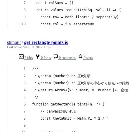
  const colSums = []
  return values.reduce((chiSq, val, i) => {
    const row = Math.floor(i / separateBy)
    const col = i % separateBy
shinout
/
get-rectangle-points.js
Last active
May 10, 2017 11:52
2 files
0 forks
0 comments
0 stars
/**
 * @param {number} n: 正n角形
 * @param {number} r: 正n角形の中心から頂点への距離
 * @return Array<{x: number, y: number }>: 座標
 */
function getRectanglePoints(n, r) {
    // canvasに書かれる
    const thetaUnit = Math.PI * 2 / n