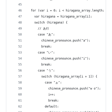
  for (var i = 0; i < hiragana_array.length; i++
    var hiragana = hiragana_array[i];
    switch (hiragana) {
      // あ行
      case "あ":
        chinese_pronounce.push("a");
        break;
      case "い":
        chinese_pronounce.push("i");
        break;
      case "う":
        switch (hiragana_array[i + 1]) {
          case "ぉ":
            chinese_pronounce.push("w o");
            i++;
            break;
          default: