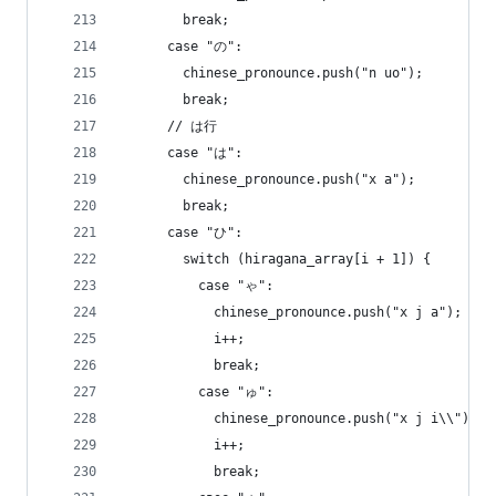
        break;
      case "の":
        chinese_pronounce.push("n uo");
        break;
      // は行
      case "は":
        chinese_pronounce.push("x a");
        break;
      case "ひ":
        switch (hiragana_array[i + 1]) {
          case "ゃ":
            chinese_pronounce.push("x j a");
            i++;
            break;
          case "ゅ":
            chinese_pronounce.push("x j i\\");
            i++;
            break;