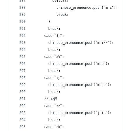
          default:
            chinese_pronounce.push("m i");
            break;
        }
        break;
      case "む":
        chinese_pronounce.push("m i\\");
        break;
      case "め":
        chinese_pronounce.push("m e");
        break;
      case "も":
        chinese_pronounce.push("m uo");
        break;
      // や行
      case "や":
        chinese_pronounce.push("j ia");
        break;
      case "ゆ":