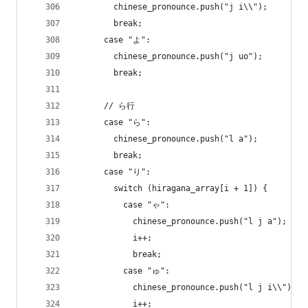
        chinese_pronounce.push("j i\\");
        break;
      case "よ":
        chinese_pronounce.push("j uo");
        break;
      // ら行
      case "ら":
        chinese_pronounce.push("l a");
        break;
      case "り":
        switch (hiragana_array[i + 1]) {
          case "ゃ":
            chinese_pronounce.push("l j a");
            i++;
            break;
          case "ゅ":
            chinese_pronounce.push("l j i\\");
            i++;