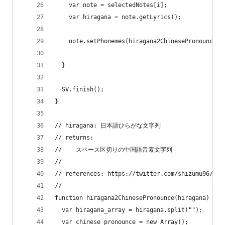
    var note = selectedNotes[i];
    var hiragana = note.getLyrics();
    note.setPhonemes(hiragana2ChinesePronounce(h
  }
  SV.finish();
}
// hiragana: 日本語ひらがな文字列
// returns:
//    スペース区切りの中国語音素文字列
//
// references: https://twitter.com/shizumu96/sta
//
function hiragana2ChinesePronounce(hiragana) {
  var hiragana_array = hiragana.split("");
  var chinese_pronounce = new Array();