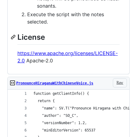
sonants.
Execute the script with the notes
selected.
License
https://www.apache.org/licenses/LICENSE-
2.0
Apache-2.0
Raw
PronounceHiraganaWithChineseVoice.js
function getClientInfo() {
  return {
    "name": SV.T("Pronounce Hiragana with Chines
    "author": "SO_C",
    "versionNumber": 1.2,
    "minEditorVersion": 65537