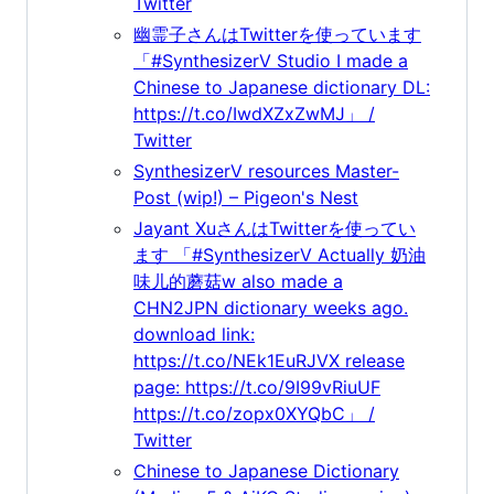
Twitter
幽霊子さんはTwitterを使っています
「#SynthesizerV Studio I made a
Chinese to Japanese dictionary DL:
https://t.co/IwdXZxZwMJ」 /
Twitter
SynthesizerV resources Master-
Post (wip!) – Pigeon's Nest
Jayant XuさんはTwitterを使ってい
ます 「#SynthesizerV Actually 奶油
味儿的蘑菇w also made a
CHN2JPN dictionary weeks ago.
download link:
https://t.co/NEk1EuRJVX release
page: https://t.co/9I99vRiuUF
https://t.co/zopx0XYQbC」 /
Twitter
Chinese to Japanese Dictionary