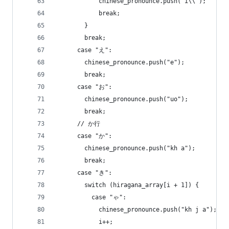
            chinese_pronounce.push("i\\");
            break;
        }
        break;
      case "え":
        chinese_pronounce.push("e");
        break;
      case "お":
        chinese_pronounce.push("uo");
        break;
      // か行
      case "か":
        chinese_pronounce.push("kh a");
        break;
      case "き":
        switch (hiragana_array[i + 1]) {
          case "ゃ":
            chinese_pronounce.push("kh j a");
            i++;