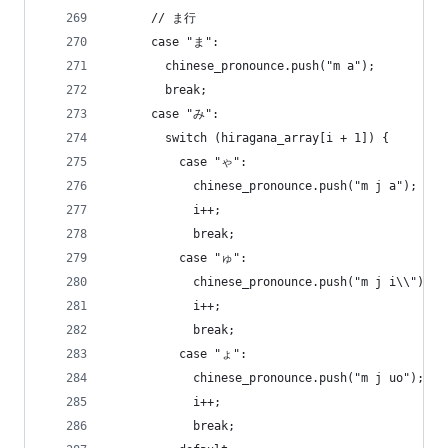
      // ま行
      case "ま":
        chinese_pronounce.push("m a");
        break;
      case "み":
        switch (hiragana_array[i + 1]) {
          case "ゃ":
            chinese_pronounce.push("m j a");
            i++;
            break;
          case "ゅ":
            chinese_pronounce.push("m j i\\");
            i++;
            break;
          case "ょ":
            chinese_pronounce.push("m j uo");
            i++;
            break;