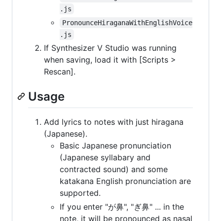
.js
PronounceHiraganaWithEnglishVoice
.js
If Synthesizer V Studio was running
when saving, load it with [Scripts >
Rescan].
Usage
Add lyrics to notes with just hiragana
(Japanese).
Basic Japanese pronunciation
(Japanese syllabary and
contracted sound) and some
katakana English pronunciation are
supported.
If you enter "が鼻", "ぎ鼻" ... in the
note, it will be pronounced as nasal