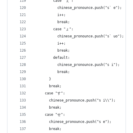
          case "ぇ":
            chinese_pronounce.push("s` e");
            i++;
            break;
          case "ょ":
            chinese_pronounce.push("s` uo");
            i++;
            break;
          default:
            chinese_pronounce.push("s i");
            break;
        }
        break;
      case "す":
        chinese_pronounce.push("s i\\");
        break;
      case "せ":
        chinese_pronounce.push("s e");
        break;