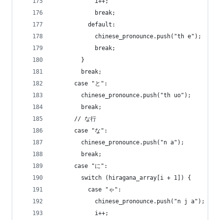
            i++;
            break;
          default:
            chinese_pronounce.push("th e");
            break;
        }
        break;
      case "と":
        chinese_pronounce.push("th uo");
        break;
      // な行
      case "な":
        chinese_pronounce.push("n a");
        break;
      case "に":
        switch (hiragana_array[i + 1]) {
          case "ゃ":
            chinese_pronounce.push("n j a");
            i++;