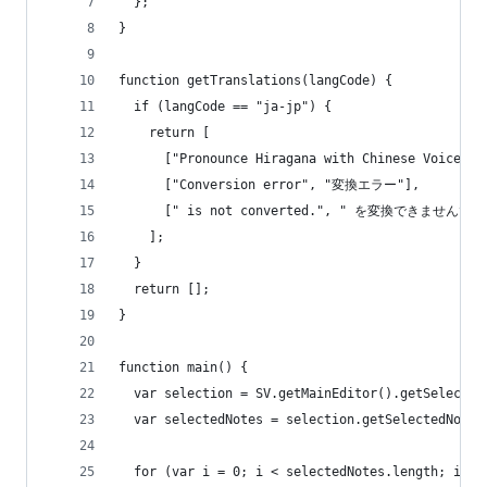
  };
}
function getTranslations(langCode) {
  if (langCode == "ja-jp") {
    return [
      ["Pronounce Hiragana with Chinese V
      ["Conversion error", "変換エラー"],
      [" is not converted.", " を変換できませんで
    ];
  }
  return [];
}
function main() {
  var selection = SV.getMainEditor().getSelectio
  var selectedNotes = selection.getSelectedNotes
  for (var i = 0; i < selectedNotes.length; i++)