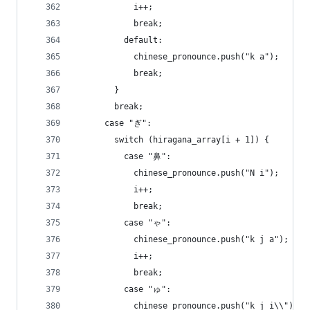
            i++;
            break;
          default:
            chinese_pronounce.push("k a");
            break;
        }
        break;
      case "ぎ":
        switch (hiragana_array[i + 1]) {
          case "鼻":
            chinese_pronounce.push("N i");
            i++;
            break;
          case "ゃ":
            chinese_pronounce.push("k j a");
            i++;
            break;
          case "ゅ":
            chinese_pronounce.push("k j i\\");