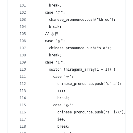
        break;
      case "こ":
        chinese_pronounce.push("kh uo");
        break;
      // さ行
      case "さ":
        chinese_pronounce.push("s a");
        break;
      case "し":
        switch (hiragana_array[i + 1]) {
          case "ゃ":
            chinese_pronounce.push("s` a");
            i++;
            break;
          case "ゅ":
            chinese_pronounce.push("s` i\\");
            i++;
            break;