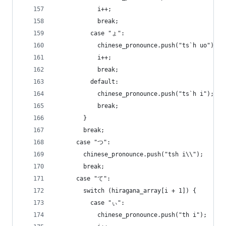
            i++;
            break;
          case "ょ":
            chinese_pronounce.push("ts`h uo");
            i++;
            break;
          default:
            chinese_pronounce.push("ts`h i");
            break;
        }
        break;
      case "つ":
        chinese_pronounce.push("tsh i\\");
        break;
      case "て":
        switch (hiragana_array[i + 1]) {
          case "ぃ":
            chinese_pronounce.push("th i");