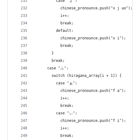
          case "ょ":
            chinese_pronounce.push("x j uo");
            i++;
            break;
          default:
            chinese_pronounce.push("x i");
            break;
        }
        break;
      case "ふ":
        switch (hiragana_array[i + 1]) {
          case "ぁ":
            chinese_pronounce.push("f a");
            i++;
            break;
          case "ぃ":
            chinese_pronounce.push("f i");
            i++;
            break;