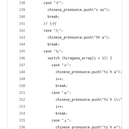
      case "そ":
        chinese_pronounce.push("s uo");
        break;
      // た行
      case "た":
        chinese_pronounce.push("th a");
        break;
      case "ち":
        switch (hiragana_array[i + 1]) {
          case "ゃ":
            chinese_pronounce.push("ts`h a");
            i++;
            break;
          case "ゅ":
            chinese_pronounce.push("ts`h i\\");
            i++;
            break;
          case "ぇ":
            chinese_pronounce.push("ts`h e");