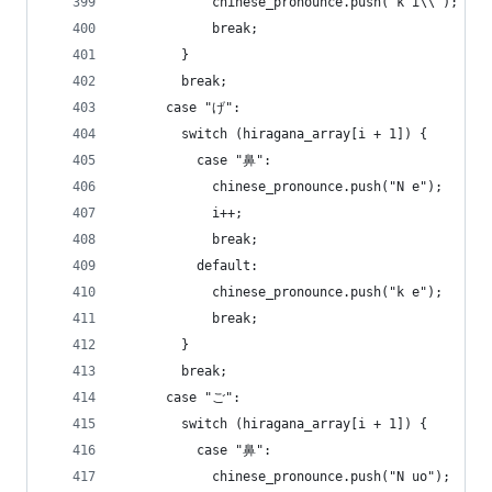
            chinese_pronounce.push("k i\\");
            break;
        }
        break;
      case "げ":
        switch (hiragana_array[i + 1]) {
          case "鼻":
            chinese_pronounce.push("N e");
            i++;
            break;
          default:
            chinese_pronounce.push("k e");
            break;
        }
        break;
      case "ご":
        switch (hiragana_array[i + 1]) {
          case "鼻":
            chinese_pronounce.push("N uo");