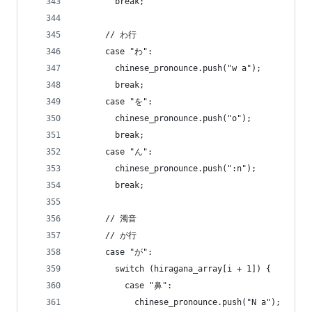
        break;
      // わ行
      case "わ":
        chinese_pronounce.push("w a");
        break;
      case "を":
        chinese_pronounce.push("o");
        break;
      case "ん":
        chinese_pronounce.push(":n");
        break;
      // 濁音
      // が行
      case "が":
        switch (hiragana_array[i + 1]) {
          case "鼻":
            chinese_pronounce.push("N a");