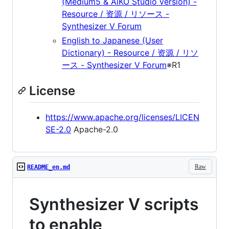
(Medium5 & AiKO Studio version) -
Resource / 资源 / リソース -
Synthesizer V Forum
English to Japanese (User
Dictionary) - Resource / 资源 / リソ
ース - Synthesizer V Forum
※R1
License
https://www.apache.org/licenses/LICEN
SE-2.0
Apache-2.0
Raw
README_en.md
Synthesizer V scripts
to enable