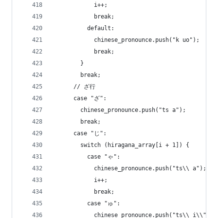
            i++;
            break;
          default:
            chinese_pronounce.push("k uo");
            break;
        }
        break;
      // ざ行
      case "ざ":
        chinese_pronounce.push("ts a");
        break;
      case "じ":
        switch (hiragana_array[i + 1]) {
          case "ゃ":
            chinese_pronounce.push("ts\\ a");
            i++;
            break;
          case "ゅ":
            chinese_pronounce.push("ts\\ i\\");