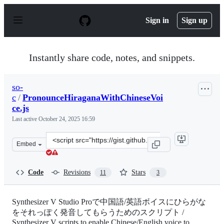
S
k
Sign in
Sign up
i
p
t
o
Instantly share code, notes, and snippets.
c
o
n
so-
t
c
/
PronounceHiraganaWithChineseVoi
e
n
ce.js
t
Last active
October 24, 2025 16:59
Clone
Embed
this
repository
at
Code
Revisions
Stars
11
3
&lt;script
src=&quot;https://gist.github.com/so-
c/3f92609556d7d5aa443bbb1e3b3c66d1.js&quot;&gt;&lt;/
Synthesizer V Studio Proで中国語/英語ボイスにひらがな
をそれっぽく発音してもらうためのスクリプト /
Synthesizer V scripts to enable Chinese/English voice to