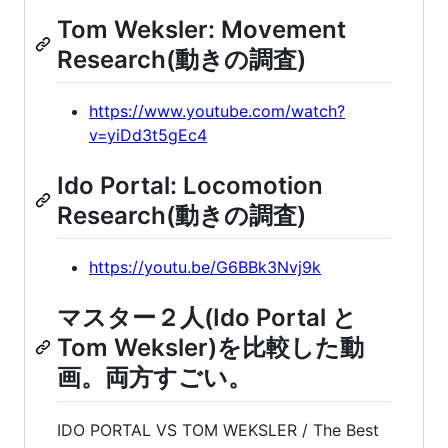
Tom Weksler: Movement
Research(動きの調査)
https://www.youtube.com/watch?
v=yiDd3t5gEc4
Ido Portal: Locomotion
Research(動きの調査)
https://youtu.be/G6BBk3Nvj9k
マスター２人(Ido Portal と
Tom Weksler)を比較した動
画。両方すごい。
IDO PORTAL VS TOM WEKSLER / The Best