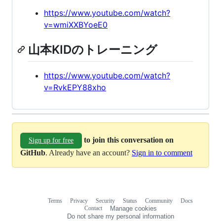
https://www.youtube.com/watch?
v=wmiXXBYoeE0
山本KIDのトレーニング
https://www.youtube.com/watch?
v=RvkEPY88xho
to join this conversation on
Sign up for free
GitHub
. Already have an account?
Sign in to comment
Terms
Privacy
Security
Status
Community
Docs
Footer
Footer
Contact
Manage cookies
navigation
Do not share my personal information