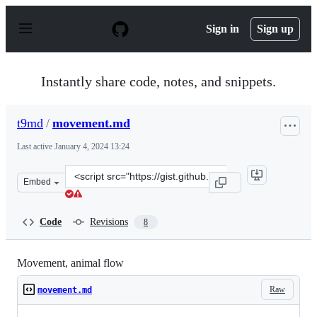
S
k
Sign in
Sign up
i
p
t
o
Instantly share code, notes, and snippets.
c
o
n
t9md
/
movement.md
t
e
Last active
January 4, 2024 13:24
n
t
Clone
Embed
this
repository
at
Code
Revisions
8
&lt;script
src=&quot;https://gist.github.com/t9md/1e0c65685c02d55
Movement, animal flow
Raw
movement.md