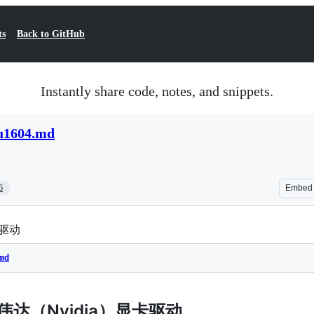
ts
Back to GitHub
Instantly share code, notes, and snippets.
tu1604.md
6
Embed
卡驱动
md
装英伟达（Nvidia）显卡驱动