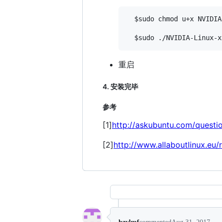
  $sudo chmod u+x NVIDIA
重启
4. 安装完毕
参考
[1]
http://askubuntu.com/questi
[2]
http://www.allaboutlinux.eu