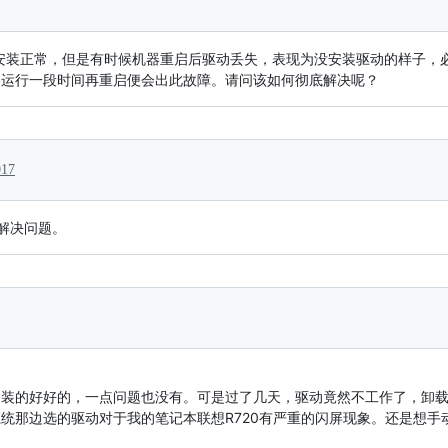
动，安装正常，但是有时候机器重启后驱动丢失，表现为没安装驱动的样子
器运行一段时间再重启便会出此故障。请问该如何彻底解决呢？
017
解决问题。
动装的好好的，一点问题也没有。可是过了几天，驱动竟然不工作了，卸
统那边选的驱动对于我的笔记本联想R720有严重的闪屏现象。还是想手