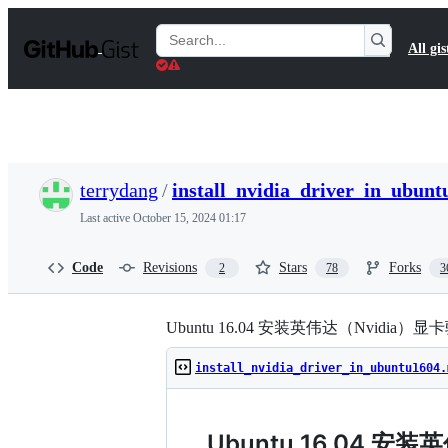
S
k
Search
All gis
i
Gists
p
t
o
c
o
n
t
terrydang
/
install_nvidia_driver_in_ubun
e
n
Last active
October 15, 2024 01:17
t
Code
Revisions
Stars
Forks
2
78
3
Ubuntu 16.04 安装英伟达（Nvidia）显
install_nvidia_driver_in_ubuntu1604.
Ubuntu 16.04 安