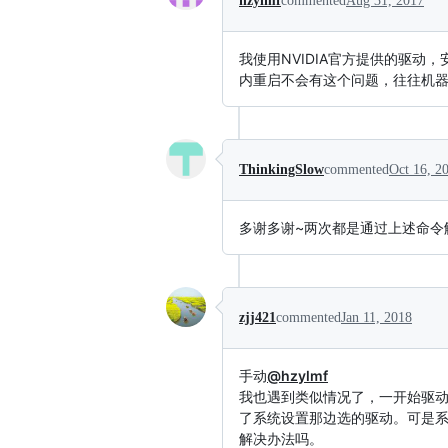
hzylmf
commented
Aug 31, 2017
我使用NVIDIA官方提供的驱
内重启不会有这个问题，往往机
ThinkingSlow
commented
Oct 16, 2
多谢多谢~两次都是通过上述命令
zjj421
commented
Jan 11, 2018
手动
@hzylmf
我也遇到类似情况了，一开始驱
了系统设置那边选的驱动。可是系
解决办法吗。