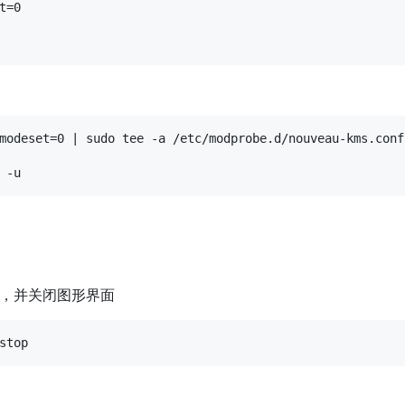
=0

modeset=0 | sudo tee -a /etc/modprobe.d/nouveau-kms.conf

，并关闭图形界面