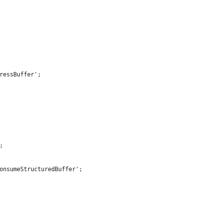
ressBuffer';
;
onsumeStructuredBuffer';