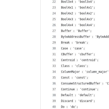
Bool3x4 : 'bool3x4';
Bool4x1 : 'bool4x1';
Bool4x2 : 'bool4x2';
Bool4x3 : 'bool4x3';
Bool4x4 : 'bool4x4';
Buffer : 'Buffer';
ByteAddressBuffer : 'ByteAdd
Break : 'break';
Case : 'case';
CBuffer : 'cbuffer';
Centroid : 'centroid';
Class : 'class';
ColumnMajor : 'column_major'
Const : 'const';
ConsumeStructuredBuffer : 'C
Continue : 'continue';
Default : 'default';
Discard : 'discard';
Do : 'do';