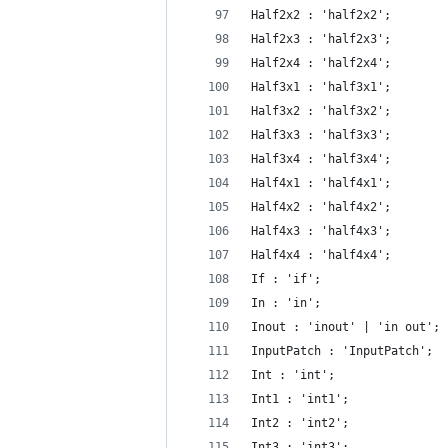
Half2x2 : 'half2x2';
Half2x3 : 'half2x3';
Half2x4 : 'half2x4';
Half3x1 : 'half3x1';
Half3x2 : 'half3x2';
Half3x3 : 'half3x3';
Half3x4 : 'half3x4';
Half4x1 : 'half4x1';
Half4x2 : 'half4x2';
Half4x3 : 'half4x3';
Half4x4 : 'half4x4';
If : 'if';
In : 'in';
Inout : 'inout' | 'in out';
InputPatch : 'InputPatch';
Int : 'int';
Int1 : 'int1';
Int2 : 'int2';
Int3 : 'int3';