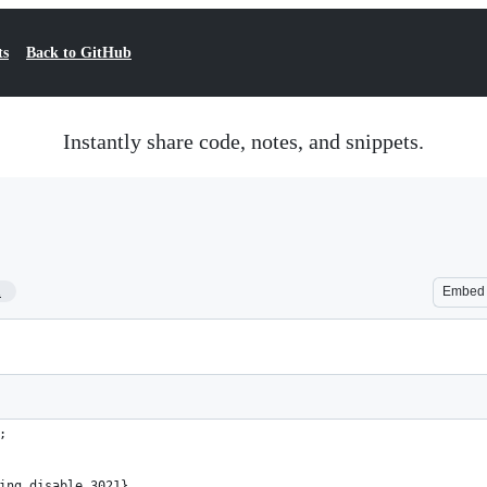
ts
Back to GitHub
Instantly share code, notes, and snippets.
1
Embed
;
ing disable 3021}