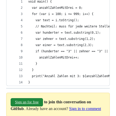
void main() {
  var anzahlZahlenMitDrei = 0;
  for (var i = 100; i <= 999; i++) {
    var text = i.toString();
    // Nachteil: muss für jede weitere Stelle zu
    var hunderter = text.substring(0,1);
    var zehner = text.substring(1,2);
    var einer = text.substring(2,3);
    if (hunderter == "3" || zehner == "3" || ein
      anzahlZahlenMitDrei++;
    }
  }
  print("Anzahl Zahlen mit 3: ${anzahlZahlenMitD
}
to join this conversation on
Sign up for free
GitHub
. Already have an account?
Sign in to comment