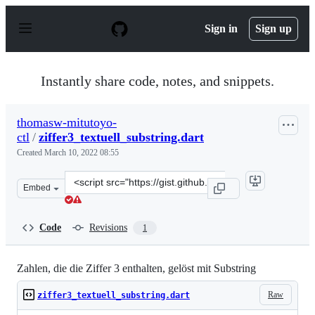
S
k
Sign in
Sign up
i
p
t
o
Instantly share code, notes, and snippets.
c
o
n
thomasw-mitutoyo-
t
ctl
/
ziffer3_textuell_substring.dart
e
n
Created
March 10, 2022 08:55
t
Clone
Embed
this
repository
at
Code
Revisions
1
&lt;script
src=&quot;https://gist.github.com/thomasw-
mitutoyo-
Zahlen, die die Ziffer 3 enthalten, gelöst mit Substring
ctl/e7cf8b4b3136d8e34531d672d342a65d.js&quot;&gt;&lt;
Raw
ziffer3_textuell_substring.dart