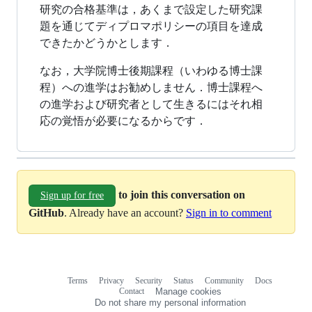
研究の合格基準は，あくまで設定した研究課
題を通じてディプロマポリシーの項目を達成
できたかどうかとします．
なお，大学院博士後期課程（いわゆる博士課
程）への進学はお勧めしません．博士課程へ
の進学および研究者として生きるにはそれ相
応の覚悟が必要になるからです．
to join this conversation on
Sign up for free
GitHub
. Already have an account?
Sign in to comment
Terms
Privacy
Security
Status
Community
Docs
Footer
Footer
Contact
Manage cookies
navigation
Do not share my personal information