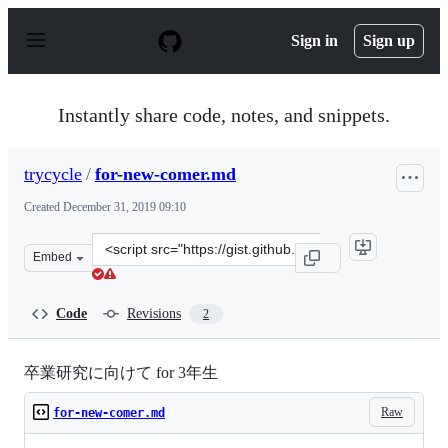
S
k
Sign in
Sign up
i
p
t
o
Instantly share code, notes, and snippets.
c
o
n
trycycle
/
for-new-comer.md
t
e
Created
December 31, 2019 09:10
n
t
Clone
Embed
this
repository
at
Code
Revisions
2
&lt;script
src=&quot;https://gist.github.com/trycycle/f5ff3f00e8ba
卒業研究に向けて for 3年生
Raw
for-new-comer.md