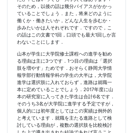
そのため，以後の話は幾分バイアスがかかっ
ていることでしょう．また，将来どのように
働くか・働きたいか，どんな人生を歩むか・
歩みたいかは人それぞれです．ですので，こ
の話はこの文書で1回，口頭でも最大1回しか言
わないことにします．
山本が学生に大学院修士課程への進学を勧め
る理由は主に3つです．1つ目の理由は「選択
肢を増やす」ためです．おそらく静岡大学情
報学部行動情報学科の学生の大半は，大学院
進学は選択肢に入れておらず，進路は就職一
本に定めていることでしょう．2017年度に山
本の研究室に入ってきた学生は合計6名です．
そのうち3名が大学院に進学する予定ですが，
個人的には初年度としてはこの実績は例外的
と考えています．就職を主たる進路として検
討している理由が，複数の選択肢を比較検討
した上で導き出された結論であれば言うこと