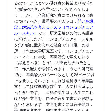
るので，これまでの受け身の授業よりも活き
た知識やスキルを学ぶことができるでしょ
う．しかし，卒業研究で身につけられる（身
につけるべき）最重要のチカラは，
問いを設
定し解決策を考えるチカラ（コンセプチュア
ル・スキル）
です．研究室選びの時にも話題
に挙げましたが、コンセプチュアル・スキル
を集中的に鍛えられる社会でほぼ唯一の場
所、それは大学研究室です。コンセプチュア
ル・スキルに加え、卒業研究で鍛えられる
（鍛えるべき）もう1つの重要なチカラとし
て，作文能力が挙げられます．うちの研究室
では、卒業論文のページ数として25ページ以
上を要求しています（これは理科系の卒業論
文としては標準的な数字で、人文社会系はも
っと多いです）．大抵の学生は，人生でこれ
ほど長い文章を、自分の言葉で書いた経験は
ないと思います．文章を書くには言語能力，
論理的思考能力，編集能力が必要となりま