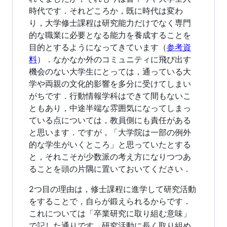
時代です．それどころか，既に時代は変わ
り，大学修士課程は研究能力だけでなく専門
的な職業に必要となる能力を養成することを
目的とするようになってきています（
参考資
料
）．なかなか外のコミュニティに飛び出す
機会のない大学生にとっては，通っている大
学や両親の文化的影響を多分に受けてしまい
がちです．行動情報学科はできて間もないこ
ともあり，中途半端な雰囲気になってしまっ
ている点については，教員側にも責任がある
と思います．ですが，「大学院は一部の例外
的な学生がいくところ」と思っていたとする
と，それこそが少数派の考え方になりつつあ
ることを頭の片隅に置いておいてください．
2つ目の理由は，修士課程に進学して研究活動
をすることで，自らが鍛えられるからです．
これについては「卒業研究に取り組む意味」
で記した通りです．研究活動に長く取り組め