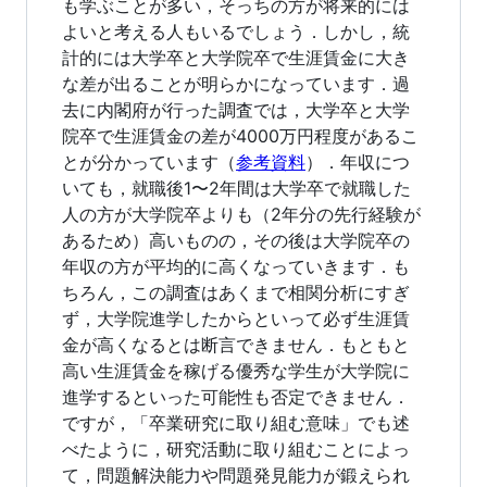
も学ぶことが多い，そっちの方が将来的には
よいと考える人もいるでしょう．しかし，統
計的には大学卒と大学院卒で生涯賃金に大き
な差が出ることが明らかになっています．過
去に内閣府が行った調査では，大学卒と大学
院卒で生涯賃金の差が4000万円程度があるこ
とが分かっています（
参考資料
）．年収につ
いても，就職後1〜2年間は大学卒で就職した
人の方が大学院卒よりも（2年分の先行経験が
あるため）高いものの，その後は大学院卒の
年収の方が平均的に高くなっていきます．も
ちろん，この調査はあくまで相関分析にすぎ
ず，大学院進学したからといって必ず生涯賃
金が高くなるとは断言できません．もともと
高い生涯賃金を稼げる優秀な学生が大学院に
進学するといった可能性も否定できません．
ですが，「卒業研究に取り組む意味」でも述
べたように，研究活動に取り組むことによっ
て，問題解決能力や問題発見能力が鍛えられ