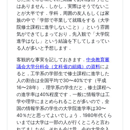
はありません．しかし，実際はそうでないこ
とが大半です．学科，周囲の友人もしくは家
族の中で「学部で卒業して就職をする（大学
院修士課程に進学しないこと）」という雰囲
気ができてしまっており，先入観で「大学院
進学はなし」という結論を下してしまってい
る人が多いと予想します．
客観的な事実を記しておきます．
中央教育審
議会大学分科会（文科省の組織）の資料
によ
ると，工学系の学部生で修士課程に進学した
人の割合は全国平均で30〜40%です（平成
16〜28年）．理学系の学生だと，修士課程へ
の進学率は40%程度です．一般に情報学は工
学や理学にまとめられることが多いので，全
国の情報学系の学生の大学院進学率は30〜
40％だと思ってよいでしょう．1980年代くら
いまでは大学は一部の人が行くところと言わ
れてましたが，それも今は昔．今や大学全入