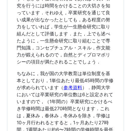
究を行うには時間をかけることの大切さを知
っています．それゆえ，卒業研究を通じて良
い成果が出なかったとしても，ある程度の努
力をしていれば，学生が一生懸命研究に取り
組んだとして評価します．また，上でも述べ
たように，一生懸命研究に取り組むことで専
門知識，コンセプチュアル・スキル，作文能
力が鍛えられるので，自然とディプロマポリ
シーの項目が満たされることでしょう．
ちなみに，我が国の大学教育は単位制度を基
本としており，1単位あたり最低45時間の学修
が求められています（
参考資料
）．静岡大学
においては卒業研究の単位数は6と設定されて
いますので，（1年間の）卒業研究にかけるべ
き学修時間は最低270時間となります．これ
は，夏休み，春休み，冬休みを除き，学修は
10ヶ月行われるとすると，1ヶ月あたり27時
間，1週間あたり約6〜7時間の学修時間を最低