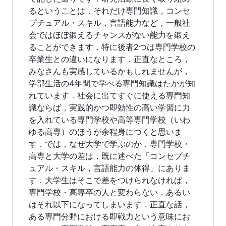
るということは，それだけ専門知識，コンセ
プチュアル・スキル，言語能力など，一般社
会ではほぼ鍛えるチャンスがない能力を鍛え
ることができます．特に後者2つは専門学校の
卒業生との違いになります．正直なところ，
みなさんも実感しているかもしれませんが，
学部生活の4年間で学べる専門知識はたかが知
れています．社会に出てすぐに使える専門知
識ならば，実践的かつ即効性の高い学習に力
を入れている専門学校や高等専門学校（いわ
ゆる高専）のほうが余程身につくと思いま
す．では，なぜ大学で学ぶのか．専門学校・
高専と大学の差は，既に述べた「コンセプチ
ュアル・スキル，言語能力の体得」にありま
す．大学生はそこで差をつけられなければ，
専門学校・高専卒の人と変わらない，あるい
はそれ以下になってしまいます．正直な話，
ある専門分野における即戦力という意味にお