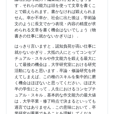
す．それらの能力は頭を使って文章を書くこ
とで鍛えられます。書かなければ鍛えられま
せん。幸か不幸か、社会に出た後は，学術論
文のように長文でかつ表現・内容の精度が求
められる文章を書く機会はないでしょう（物
書きの仕事に就かないかぎりは）．
はっきり言いますと，認知負荷が高い仕事に
就かないかぎり，大抵の人にとってコンセプ
チュアル・スキルや作文能力を鍛える最大に
して最後の機会は，大学研究室における研究
活動になると思います．卒論・修論研究を終
えてしまえば、この種のスキルを集中的に磨
く機会はほぼないと思ってください。ほぼ大
半の学生にとって，人生におけるコンセプチ
ュアル・スキル，基本的な作文能力の最大値
は，大学卒業・修了時点で決まるといっても
過言ではありません．この意味において，卒
業研究が重要であることを理解してくださ