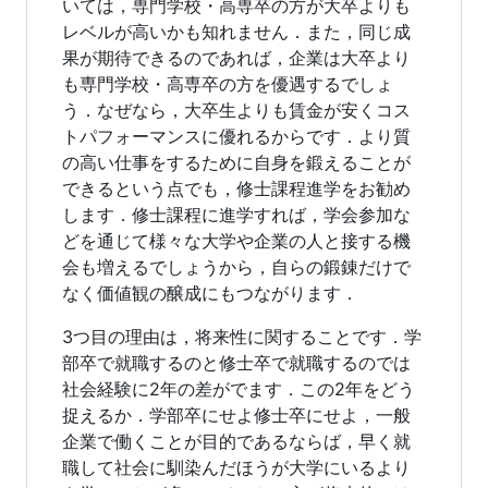
いては，専門学校・高専卒の方が大卒よりも
レベルが高いかも知れません．また，同じ成
果が期待できるのであれば，企業は大卒より
も専門学校・高専卒の方を優遇するでしょ
う．なぜなら，大卒生よりも賃金が安くコス
トパフォーマンスに優れるからです．より質
の高い仕事をするために自身を鍛えることが
できるという点でも，修士課程進学をお勧め
します．修士課程に進学すれば，学会参加な
どを通じて様々な大学や企業の人と接する機
会も増えるでしょうから，自らの鍛錬だけで
なく価値観の醸成にもつながります．
3つ目の理由は，将来性に関することです．学
部卒で就職するのと修士卒で就職するのでは
社会経験に2年の差がでます．この2年をどう
捉えるか．学部卒にせよ修士卒にせよ，一般
企業で働くことが目的であるならば，早く就
職して社会に馴染んだほうが大学にいるより