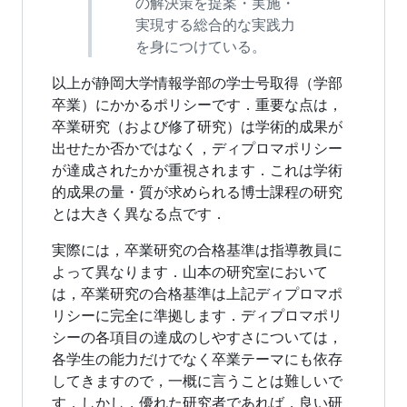
の解決策を提案・実施・
実現する総合的な実践力
を身につけている。
以上が静岡大学情報学部の学士号取得（学部
卒業）にかかるポリシーです．重要な点は，
卒業研究（および修了研究）は学術的成果が
出せたか否かではなく，ディプロマポリシー
が達成されたかが重視されます．これは学術
的成果の量・質が求められる博士課程の研究
とは大きく異なる点です．
実際には，卒業研究の合格基準は指導教員に
よって異なります．山本の研究室において
は，卒業研究の合格基準は上記ディプロマポ
リシーに完全に準拠します．ディプロマポリ
シーの各項目の達成のしやすさについては，
各学生の能力だけでなく卒業テーマにも依存
してきますので，一概に言うことは難しいで
す．しかし，優れた研究者であれば，良い研