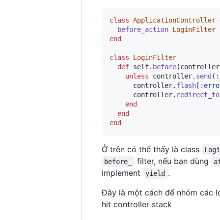
class
ApplicationController
 
before_action
LoginFilter
end
class
LoginFilter
def
self
.
before
(
controller
unless
controller
.
send
(
:
controller
.
flash
[
:erro
controller
.
redirect_to
end
end
end
Ở trên có thể thấy là class
Log
filter, nếu bạn dùng
before_
a
implement
.
yield
Đây là một cách để nhóm các lo
hit controller stack