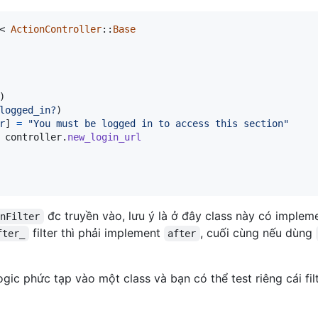
< 
ActionController
::
Base
)
logged_in?
)
r
]
=
"You must be logged in to access this section"
controller
.
new_login_url
đc truyền vào, lưu ý là ở đây class này có imple
inFilter
filter thì phải implement
, cuối cùng nếu dùng
fter_
after
gic phức tạp vào một class và bạn có thể test riêng cái fi