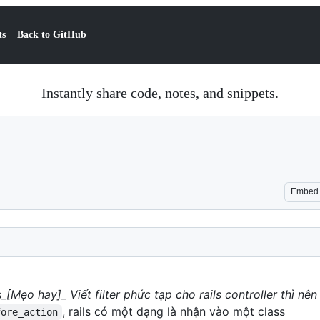
ts
Back to GitHub
Instantly share code, notes, and snippets.
Embed
​
​_[Mẹo hay]_​ Viết filter phức tạp cho rails controller thì nên
, rails có một dạng là nhận vào một class
fore_action