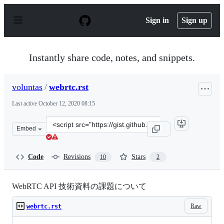
S
k
Sign in
Sign up
i
p
t
o
Instantly share code, notes, and snippets.
c
o
n
voluntas
/
webrtc.rst
t
e
Last active
October 12, 2020 08:15
n
t
Clone
Embed
this
repository
at
Code
Revisions
Stars
10
2
&lt;script
src=&quot;https://gist.github.com/voluntas/5fa29848876a
WebRTC API 技術資料の課題について
Raw
webrtc.rst