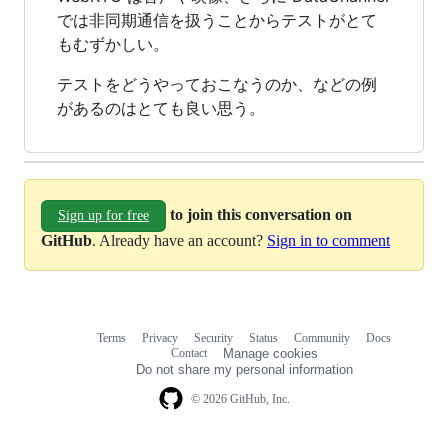
では非同期通信を扱うことからテストがとて
もむずかしい。
テストをどうやっておこなうのか、などの例
があるのはとても良い思う。
to join this conversation on
Sign up for free
GitHub
. Already have an account?
Sign in to comment
Terms
Privacy
Security
Status
Community
Docs
Footer
Footer
Contact
Manage cookies
navigation
Do not share my personal information
© 2026 GitHub, Inc.