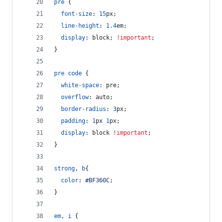
pre
 {
font-size
:
15
px
;
line-height
:
1.4
em
;
display
:
 block; 
!important
;
}
pre
code
 {
white-space
:
 pre;
overflow
:
 auto;
border-radius
:
3
px
;
padding
:
1
px
1
px
;
display
:
 block 
!important
;
}
strong
,
b
{
color
:
#
BF360C
;
}
em
,
i
 {