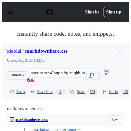
S
k
Sign in
Sign up
i
p
t
o
Instantly share code, notes, and snippets.
c
o
n
xiaolai
/
markdownhere.css
t
e
Created
July 2, 2016 12:12
n
t
Clone
Embed
this
repository
at
Code
Revisions
Stars
Forks
1
364
181
&lt;script
src=&quot;https://gist.github.com/xiaolai/aa190255b7dde
markdown-here-css
Raw
markdownhere.css
.
markdown-here-wrapper
 {