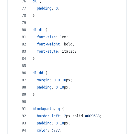
dl
 {
padding
:
0
;
}
dl
dt
 {
font-size
:
1
em
;
font-weight
:
 bold;
font-style
:
 italic;
}
dl
dd
 {
margin
:
0
0
10
px
;
padding
:
0
10
px
;
}
blockquote
,
q
 {
border-left
:
2
px
 solid 
#
009688
;
padding
:
0
10
px
;
color
:
#
777
;