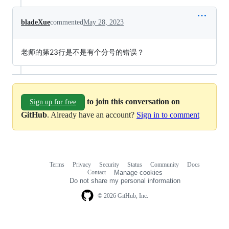
bladeXue
commented
May 28, 2023
老师的第23行是不是有个分号的错误？
to join this conversation on
Sign up for free
GitHub
. Already have an account?
Sign in to comment
Terms
Privacy
Security
Status
Community
Docs
Footer
Footer
Contact
Manage cookies
navigation
Do not share my personal information
© 2026 GitHub, Inc.