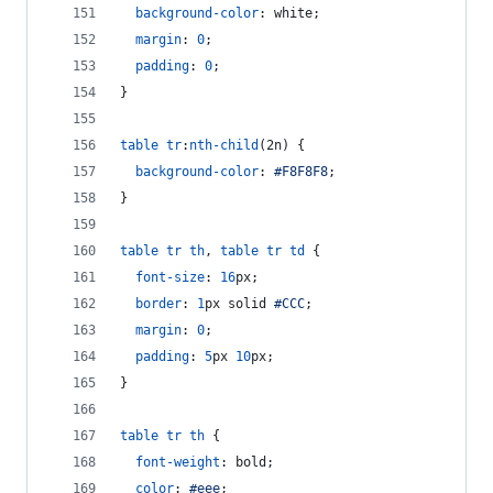
background-color
:
 white;
margin
:
0
;
padding
:
0
;
}
table
tr
:
nth-child
(2n) {
background-color
:
#
F8F8F8
;
}
table
tr
th
,
table
tr
td
 {
font-size
:
16
px
;
border
:
1
px
 solid 
#
CCC
;
margin
:
0
;
padding
:
5
px
10
px
;
}
table
tr
th
 {
font-weight
:
 bold;
color
:
#
eee
;