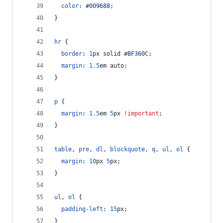
color
:
#
009688
;
}
hr
 {
border
:
1
px
 solid 
#
BF360C
;
margin
:
1.5
em
 auto;
}
p
 {
margin
:
1.5
em
5
px
!important
;
}
table
,
pre
,
dl
,
blockquote
,
q
,
ul
,
ol
 {
margin
:
10
px
5
px
;
}
ul
,
ol
 {
padding-left
:
15
px
;
}