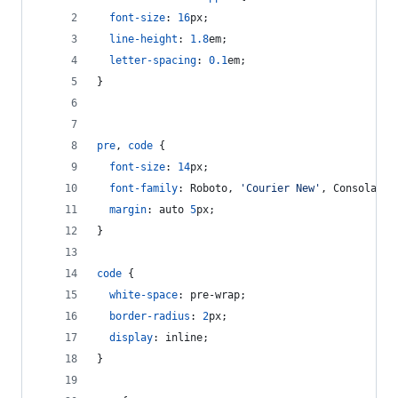
font-size
:
16
px
;
line-height
:
1.8
em
;
letter-spacing
:
0.1
em
;
}
pre
,
code
 {
font-size
:
14
px
;
font-family
:
 Roboto
,
'Courier New'
,
 Consolas
,
 
margin
:
 auto 
5
px
;
}
code
 {
white-space
:
 pre-wrap;
border-radius
:
2
px
;
display
:
 inline;
}