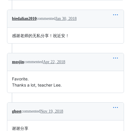
biedalian2010
commented
Jan 30, 2018
感谢老师的无私分享！祝近安！
mosjin
commented
Apr 22, 2018
Favorite.
Thanks a lot, teacher Lee.
ghost
commented
Nov 19, 2018
谢谢分享