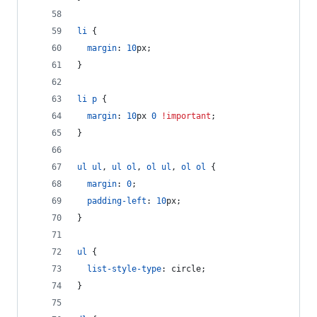
li
 {
margin
:
10
px
;
}
li
p
 {
margin
:
10
px
0
!important
;
}
ul
ul
,
ul
ol
,
ol
ul
,
ol
ol
 {
margin
:
0
;
padding-left
:
10
px
;
}
ul
 {
list-style-type
:
 circle;
}