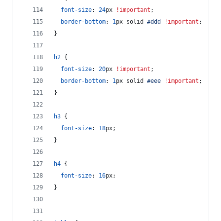
font-size
:
24
px
!important
;
border-bottom
:
1
px
 solid 
#
ddd
!important
;
}
h2
 {
font-size
:
20
px
!important
;
border-bottom
:
1
px
 solid 
#
eee
!important
;
}
h3
 {
font-size
:
18
px
;
}
h4
 {
font-size
:
16
px
;
}