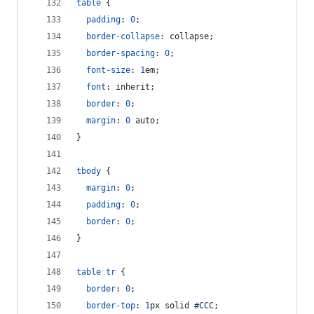
table
 {
padding
:
0
;
border-collapse
:
 collapse;
border-spacing
:
0
;
font-size
:
1
em
;
font
:
 inherit;
border
:
0
;
margin
:
0
 auto;
}
tbody
 {
margin
:
0
;
padding
:
0
;
border
:
0
;
}
table
tr
 {
border
:
0
;
border-top
:
1
px
 solid 
#
CCC
;