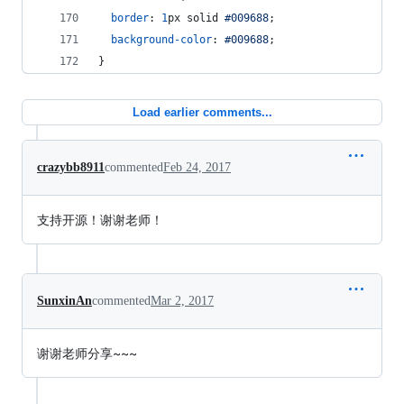
border
:
1
px
 solid 
#
009688
;
background-color
:
#
009688
;
}
Load earlier comments...
crazybb8911
commented
Feb 24, 2017
支持开源！谢谢老师！
SunxinAn
commented
Mar 2, 2017
谢谢老师分享~~~