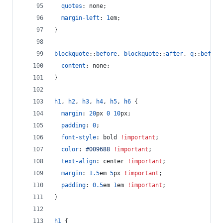
quotes
:
 none;
margin-left
:
1
em
;
}
blockquote
::
before
,
blockquote
::
after
,
q
::
before
content
:
 none;
}
h1
,
h2
,
h3
,
h4
,
h5
,
h6
 {
margin
:
20
px
0
10
px
;
padding
:
0
;
font-style
:
 bold 
!important
;
color
:
#
009688
!important
;
text-align
:
 center 
!important
;
margin
:
1.5
em
5
px
!important
;
padding
:
0.5
em
1
em
!important
;
}
h1
 {