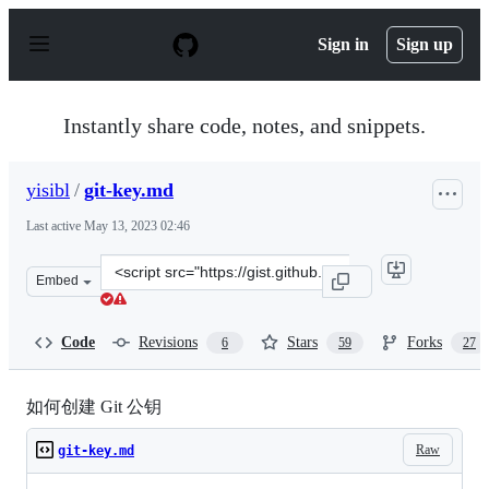
S
k
Sign in
Sign up
i
p
t
o
Instantly share code, notes, and snippets.
c
o
n
yisibl
/
git-key.md
t
e
Last active
May 13, 2023 02:46
n
t
Clone
Embed
this
repository
at
Code
Revisions
Stars
Forks
6
59
27
&lt;script
src=&quot;https://gist.github.com/yisibl/8019693.js&quot
如何创建 Git 公钥
Raw
git-key.md