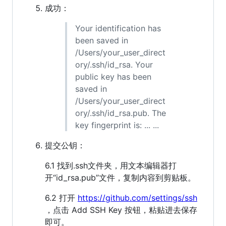
成功：
Your identification has
been saved in
/Users/your_user_direct
ory/.ssh/id_rsa. Your
public key has been
saved in
/Users/your_user_direct
ory/.ssh/id_rsa.pub. The
key fingerprint is: ... ...
提交公钥：
6.1 找到.ssh文件夹，用文本编辑器打
开“id_rsa.pub”文件，复制内容到剪贴板。
6.2 打开
https://github.com/settings/ssh
，点击 Add SSH Key 按钮，粘贴进去保存
即可。