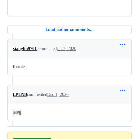
Load earlier comments...
xiangliu9701
commented
Jul 7, 2020
thanks
LPLNB
commented
Dec 1, 2020
谢谢