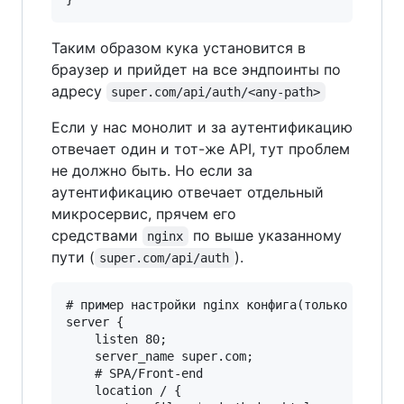
Таким образом кука установится в
браузер и прийдет на все эндпоинты по
адресу
super.com/api/auth/<any-path>
Если у нас монолит и за аутентификацию
отвечает один и тот-же API, тут проблем
не должно быть. Но если за
аутентификацию отвечает отдельный
микросервис, прячем его
средствами
по выше указанному
nginx
пути (
).
super.com/api/auth
# пример настройки nginx конфига(только основые
server {

    listen 80;

    server_name super.com;

    # SPA/Front-end

    location / {
