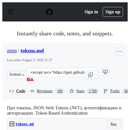
S
k
Sign in
Sign up
i
p
t
o
Instantly share code, notes, and snippets.
c
o
n
zmts
/
tokens.md
t
e
Last active
August 3, 2026 11:37
n
t
Clone
Embed
this
repository
at
Code
Revisions
Stars
Forks
196
2,700
588
&lt;script
src=&quot;https://gist.github.com/zmts/802dc9c3510d79f
Про токены, JSON Web Tokens (JWT), аутентификацию и
авторизацию. Token-Based Authentication
Raw
tokens.md