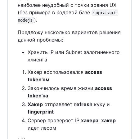
наиболее неудобный с точки зрения UX
(без примера в кодовой базе
supra-api-
).
nodejs
Предложу несколько вариантов решения
данной проблемы:
Хранить IP или Subnet залогиненного
клиента
Хакер воспользовался
access
token'ом
Закончилось время жизни
access
token'на
Хакер
отправляет
refresh
куку и
fingerprint
Сервер проверяет IP
хакера
,
хакер
идет лесом