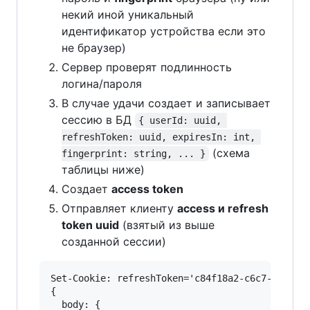
некий иной уникальный
идентификатор устройства если это
не браузер)
Сервер проверят подлинность
логина/пароля
В случае удачи создает и записывает
сессию в БД
{ userId: uuid, 
refreshToken: uuid, expiresIn: int, 
(схема
fingerprint: string, ... }
таблицы ниже)
Создает
access token
Отправляет клиенту
access и refresh
token uuid
(взятый из выше
созданной сессии)
Set-Cookie: refreshToken='c84f18a2-c6c7-4850-be
{

  body: { 
