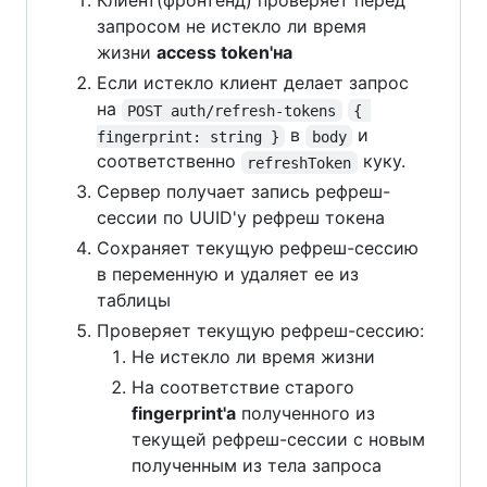
Клиент(фронтенд) проверяет перед
запросом не истекло ли время
жизни
access token'на
Если истекло клиент делает запрос
на
POST auth/refresh-tokens
{ 
в
и
fingerprint: string }
body
соответственно
куку.
refreshToken
Сервер получает запись рефреш-
сессии по UUID'у рефреш токена
Сохраняет текущую рефреш-сессию
в переменную и удаляет ее из
таблицы
Проверяет текущую рефреш-сессию:
Не истекло ли время жизни
На соответствие старого
fingerprint'a
полученного из
текущей рефреш-сессии с новым
полученным из тела запроса