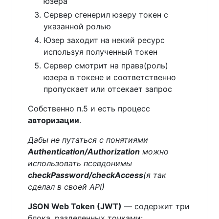
юзера
Сервер сгенерил юзеру токен с
указанной ролью
Юзер заходит на некий ресурс
используя полученный токен
Сервер смотрит на права(роль)
юзера в токене и соответственно
пропускает или отсекает запрос
Собственно п.5 и есть процесс
авторизации
.
Дабы не путаться с понятиями
Authentication/Authorization
можно
использовать псевдонимы
checkPassword/checkAccess
(я так
сделал в своей API)
JSON Web Token (JWT)
— содержит три
блока, разделенных точками: