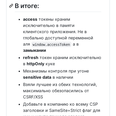
В итоге:
access
токены храним
исключительно в памяти
клиентского приложения. Не в
глобально доступной переменной
аля
а в
window.accessToken
замыкании
refresh
токен храним исключительно
в
httpOnly
куке
Механизмы контроля при угоне
sensitive data
в наличии
Взяли лучшее из обеих технологий,
максимально обезопасились от
CSRF/XSS
Добавьте в компанию ко всему CSP
заголовки и SameSite=Strict флаг для