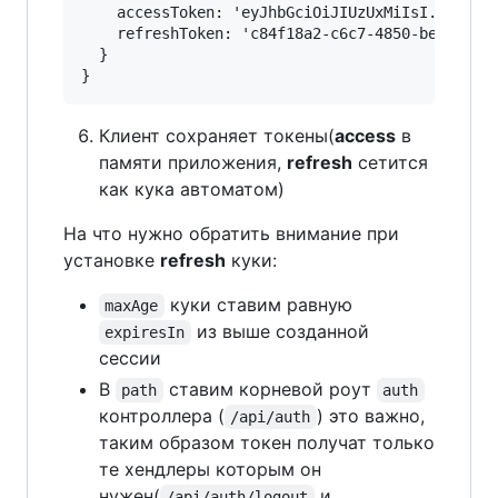
    accessToken: 'eyJhbGciOiJIUzUxMiIsI...',

    refreshToken: 'c84f18a2-c6c7-4850-be15-93f9
  }

Клиент сохраняет токены(
access
в
памяти приложения,
refresh
сетится
как кука автоматом)
На что нужно обратить внимание при
установке
refresh
куки:
куки ставим равную
maxAge
из выше созданной
expiresIn
сессии
В
ставим корневой роут
path
auth
контроллера (
) это важно,
/api/auth
таким образом токен получат только
те хендлеры которым он
нужен(
и
/api/auth/logout