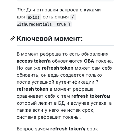
Tip:
Для отправки запроса с куками
для
есть опция
axios
{ 
withCredentials: true }
Ключевой момент:
В момент рефреша то есть обновления
access token'a
обновляются
ОБА
токена.
Но как же
refresh token
может сам себя
обновить, он ведь создается только
после успешной аутентификации ?
refresh token
в момент рефреша
сравнивает себя с тем
refresh token'ом
который лежит в БД и вслучае успеха, а
также если у него не истек срок,
система рефрешит токены.
Вопрос зачем
refresh token'y
срок