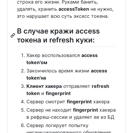
строка его жизни. Руками банить,
удалять, хранить
accessToken
не нужно,
это нарушает всю суть эксесс токена.
В случае кражи access
токена и refresh куки:
Хакер воспользовался
access
token'ом
Закончилось время жизни
access
token'на
Клиент хакера
отправляет
refresh
token
и
fingerprint
Сервер смотрит
fingerprint
хакера
Сервер не находит
fingerprint
хакера
в рефреш-сессии и удаляет ее из БД
Сервер логирует попытку
несанкционированного обновления