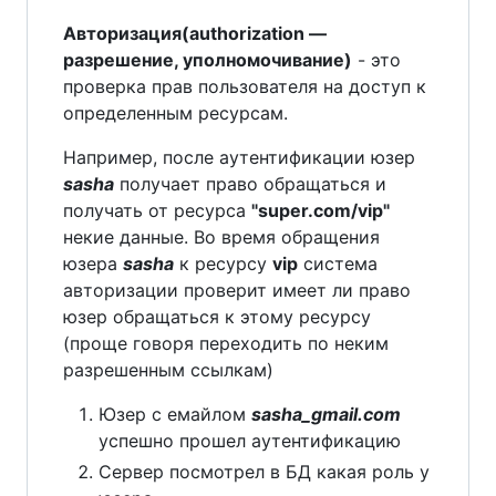
Авторизация(authorization —
разрешение, уполномочивание)
- это
проверка прав пользователя на доступ к
определенным ресурсам.
Например, после аутентификации юзер
sasha
получает право обращаться и
получать от ресурса
"super.com/vip"
некие данные. Во время обращения
юзера
sasha
к ресурсу
vip
система
авторизации проверит имеет ли право
юзер обращаться к этому ресурсу
(проще говоря переходить по неким
разрешенным ссылкам)
Юзер c емайлом
sasha_gmail.com
успешно прошел аутентификацию
Сервер посмотрел в БД какая роль у