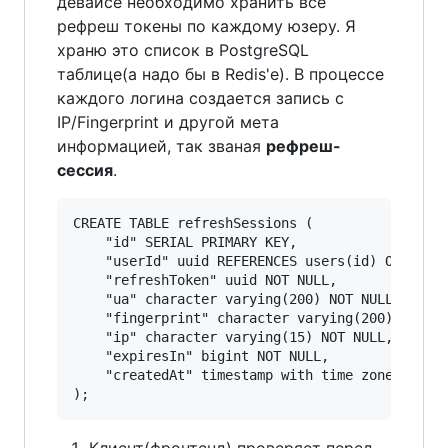
девайсе необходимо хранить все
рефреш токены по каждому юзеру. Я
храню это список в PostgreSQL
таблице(а надо бы в Redis'е). В процессе
каждого логина создается запись с
IP/Fingerprint и другой мета
информацией, так званая
рефреш-
сессия
.
CREATE TABLE refreshSessions (

    "id" SERIAL PRIMARY KEY,

    "userId" uuid REFERENCES users(id) ON DELET
    "refreshToken" uuid NOT NULL,

    "ua" character varying(200) NOT NULL, /* us
    "fingerprint" character varying(200) NOT NU
    "ip" character varying(15) NOT NULL,

    "expiresIn" bigint NOT NULL,

    "createdAt" timestamp with time zone NOT NU