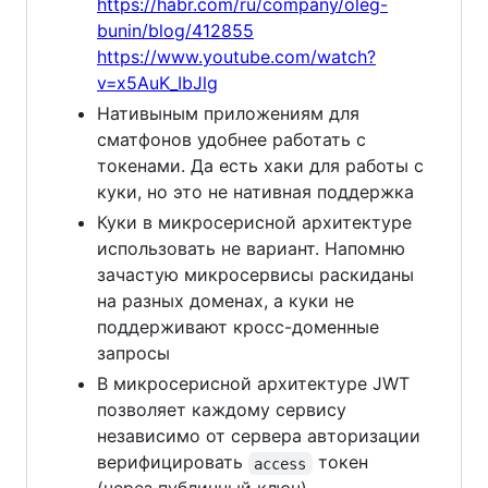
https://habr.com/ru/company/oleg-
bunin/blog/412855
https://www.youtube.com/watch?
v=x5AuK_IbJlg
Нативыным приложениям для
сматфонов удобнее работать с
токенами. Да есть хаки для работы с
куки, но это не нативная поддержка
Куки в микросерисной архитектуре
использовать не вариант. Напомню
зачастую микросервисы раскиданы
на разных доменах, а куки не
поддерживают кросc-доменные
запросы
В микросерисной архитектуре JWT
позволяет каждому сервису
независимо от сервера авторизации
верифицировать
токен
access