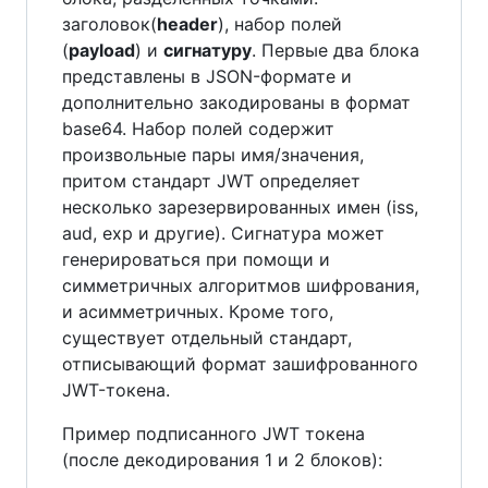
заголовок(
header
), набор полей
(
payload
) и
сигнатуру
. Первые два блока
представлены в JSON-формате и
дополнительно закодированы в формат
base64. Набор полей содержит
произвольные пары имя/значения,
притом стандарт JWT определяет
несколько зарезервированных имен (iss,
aud, exp и другие). Сигнатура может
генерироваться при помощи и
симметричных алгоритмов шифрования,
и асимметричных. Кроме того,
существует отдельный стандарт,
отписывающий формат зашифрованного
JWT-токена.
Пример подписанного JWT токена
(после декодирования 1 и 2 блоков):