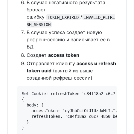
В случае негативного результата
бросает
ошибку
/
TOKEN_EXPIRED
INVALID_REFRE
SH_SESSION
В случае успеха создает новую
рефреш-сессию и записывает ее в
БД
Создает
access token
Отправляет клиенту
access и refresh
token uuid
(взятый из выше
созданной рефреш-сессии)
Set-Cookie: refreshToken='c84f18a2-c6c7-4850-be
{

  body: { 

    accessToken: 'eyJhbGciOiJIUzUxMiIsI...',

    refreshToken: 'c84f18a2-c6c7-4850-be15-93f9
  }
