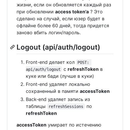
жизни, если он обновляется каждый раз
при обновлении
access token'a
? Это
сделано на случай, если юзер будет в
офлайне более 60 дней, тогда придется
заново вбить логин/пароль.
Logout (api/auth/logout)
Front-end делает кол
POST: 
c
refreshToken
в
api/auth/logout
куке или бади (лучше в куки)
Front-end удаляет локально
сохраненный в памяти
accessToken
Back-end удаляет запись из
таблицы
по
refreshSessions
refreshToken
accessToken
умирает по истечению