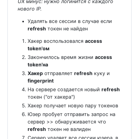
UX минус: нужно логинится с каждого
нового IP.
Удалять все сессии в случае если
refresh
токен не найден
Хакер воспользовался
access
token'ом
Закончилось время жизни
access
token'на
Хакер
отправляет
refresh
куку и
fingerprint
На сервере создается новый
refresh
токен ("от хакера")
Хакер получает новую пару токенов
Юзер пробует отправить запрос на
сервер >> обнаруживается что
refresh
токен не валиден
Сервер удаляет все сессии юзера, в