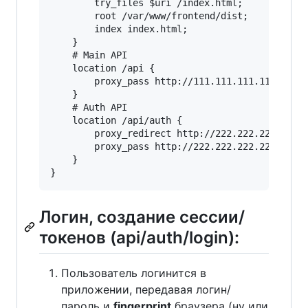
        try_files $uri /index.html;

        root /var/www/frontend/dist;

        index index.html;

    }

    # Main API

    location /api {

        proxy_pass http://111.111.111.111:7000;
    }

    # Auth API

    location /api/auth {

        proxy_redirect http://222.222.222.222:7
        proxy_pass http://222.222.222.222:7000;
    }

Логин, создание сессии/
токенов (api/auth/login):
Пользователь логинится в
приложении, передавая логин/
пароль и
fingerprint
браузера (ну или