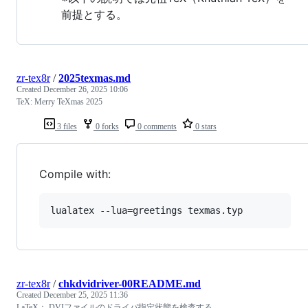
前提とする。
zr-tex8r
/
2025texmas.md
Created
December 26, 2025 10:06
TeX: Merry TeXmas 2025
3 files
0 forks
0 comments
0 stars
Compile with:
zr-tex8r
/
chkdvidriver-00README.md
Created
December 25, 2025 11:36
LaTeX： DVIファイルのドライバ指定状態を検査する