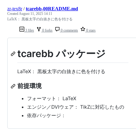
zr-tex8r
/
tcarebb-00README.md
Created
August 11, 2025 14:11
LaTeX： 黒板太字の白抜きに色を付ける
3 files
0 forks
0 comments
0 stars
tcarebb パッケージ
LaTeX： 黒板太字の白抜きに色を付ける
前提環境
フォーマット： LaTeX
エンジン／DVIウェア： TikZに対応したもの
依存パッケージ：