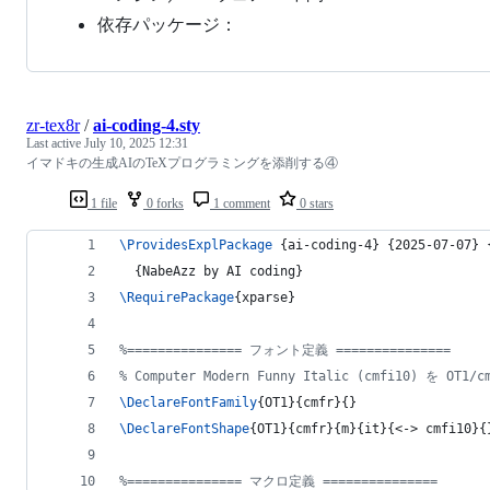
依存パッケージ：
zr-tex8r
/
ai-coding-4.sty
Last active
July 10, 2025 12:31
イマドキの生成AIのTeXプログラミングを添削する④
1 file
0 forks
1 comment
0 stars
\ProvidesExplPackage
 {ai-coding-4} {2025-07-07} 
  {NabeAzz by AI coding}
\RequirePackage
{xparse}
%
=============== フォント定義 ===============
%
 Computer Modern Funny Italic (cmfi10) を OT1
\DeclareFontFamily
{OT1}{cmfr}{}
\DeclareFontShape
{OT1}{cmfr}{m}{it}{<-> cmfi10}{
%
=============== マクロ定義 ===============