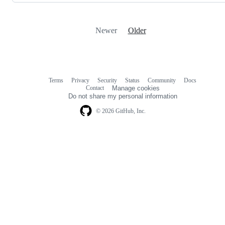
Newer
Older
Terms
Privacy
Security
Status
Community
Docs
Footer
Footer
Contact
Manage cookies
navigation
Do not share my personal information
© 2026 GitHub, Inc.