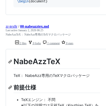
\begin
{
document
}
zr-tex8r
/
00-nabeazztex.md
Last active
January 2, 2026 06:25
NabeAzzTeX： NabeAzz専用のTeXマクロパッケージ
2 files
0 forks
1 comment
0 stars
NabeAzzTeX
TeX： NabeAzz専用のTeXマクロパッケージ
前提仕様
TeXエンジン： 不問
※以下の説明では元祖TeX（Knuthian TeX）を