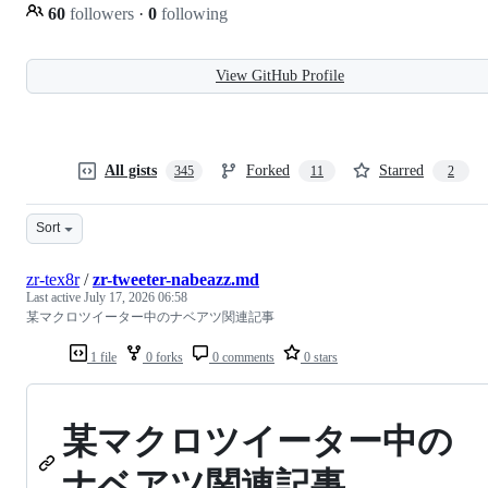
60
followers
·
0
following
View GitHub Profile
All gists
Forked
Starred
345
11
2
Sort
zr-tex8r
/
zr-tweeter-nabeazz.md
Last active
July 17, 2026 06:58
某マクロツイーター中のナベアツ関連記事
1 file
0 forks
0 comments
0 stars
某マクロツイーター中の
ナベアツ関連記事