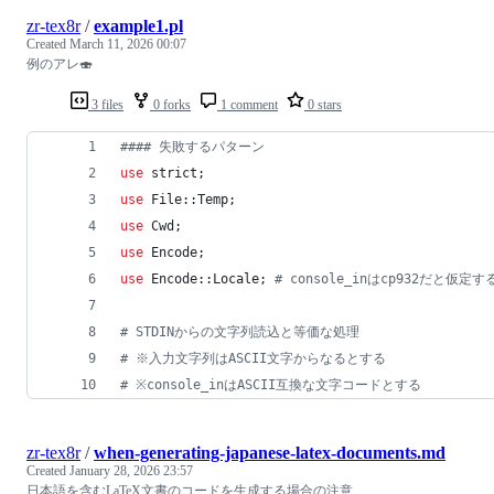
zr-tex8r
/
example1.pl
Created
March 11, 2026 00:07
例のアレ🍣
3 files
0 forks
1 comment
0 stars
#
### 失敗するパターン
use
 strict;
use
 File::Temp;
use
 Cwd;
use
 Encode;
use
 Encode::Locale; 
#
 console_inはcp932だと仮定す
#
 STDINからの文字列読込と等価な処理
#
 ※入力文字列はASCII文字からなるとする
#
 ※console_inはASCII互換な文字コードとする
zr-tex8r
/
when-generating-japanese-latex-documents.md
Created
January 28, 2026 23:57
日本語を含むLaTeX文書のコードを生成する場合の注意