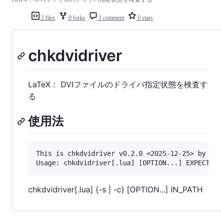
2 files
0 forks
1 comment
0 stars
chkdvidriver
LaTeX： DVIファイルのドライバ指定状態を検査す
る
使用法
This is chkdvidriver v0.2.0 <2025-12-25> by 'ZR
chkdvidriver[.lua] {-s | -c} [OPTION...] IN_PATH