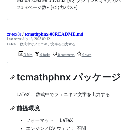
texlua scextenddvi.lua [«オプション»…] «入力パ
ス» «ページ数» [«出力パス»]
zr-tex8r
/
tcmathphnx-00README.md
Last active
July 13, 2025 09:12
LaTeX：数式中でフェニキア文字を出力する
3 files
0 forks
0 comments
0 stars
tcmathphnx パッケージ
LaTeX： 数式中でフェニキア文字を出力する
前提環境
フォーマット： LaTeX
エンジン／DVIウェア： 不問