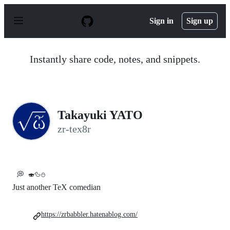
S
k
Sign in
Sign up
i
p
t
o
Instantly share code, notes, and snippets.
c
o
n
t
e
n
Takayuki YATO
t
zr-tex8r
💭
🍣🦆⛄
Just another TeX comedian
https://zrbabbler.hatenablog.com/