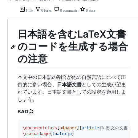
1 file
0 forks
0 comments
0 stars
日本語を含むLaTeX文書
のコードを生成する場合
の注意
本文中の日本語の割合が他の自然言語に比べて圧
倒的に多い場合、
日本語文書
としての生成が望ま
れています。日本語文書としての設定を適用しま
しょう。
BAD
🙅
\documentclass
[
a4paper
]{
article
}
%
 欧文の文書！🙅
\usepackage
{
luatexja