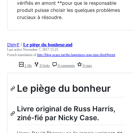
vérifiés en amont **pour que le responsable
produit puisse choisir les quelques problèmes
cruciaux à résoudre.
DirtyF
/
Le piège du bonheur.md
Last active
November 7, 2017 15:25
French translation of
http://blog.ncase.me/the-happiness-trap-zine-ified/#print
1 file
0 forks
0 comments
0 stars
Le piège du bonheur
Livre original de Russ Harris,
ziné-fié par Nicky Case.