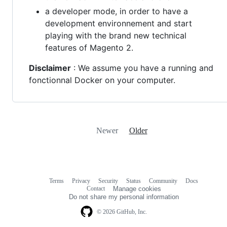
a developer mode, in order to have a
development environnement and start
playing with the brand new technical
features of Magento 2.
Disclaimer
: We assume you have a running and
fonctionnal Docker on your computer.
Newer
Older
Terms
Privacy
Security
Status
Community
Docs
Footer
Footer
Contact
Manage cookies
navigation
Do not share my personal information
© 2026 GitHub, Inc.