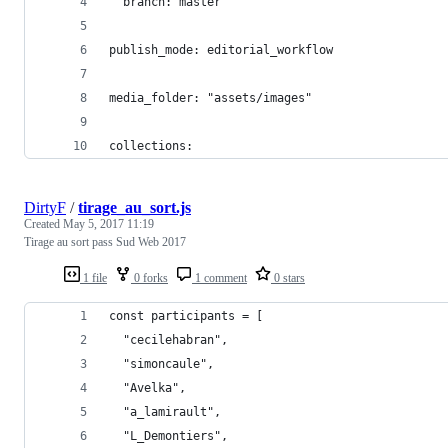
  branch: master
publish_mode: editorial_workflow
media_folder: "assets/images"
collections:
DirtyF
/
tirage_au_sort.js
Created
May 5, 2017 11:19
Tirage au sort pass Sud Web 2017
1 file
0 forks
1 comment
0 stars
const participants = [
  "cecilehabran",
  "simoncaule",
  "Avelka",
  "a_lamirault",
  "L_Demontiers",