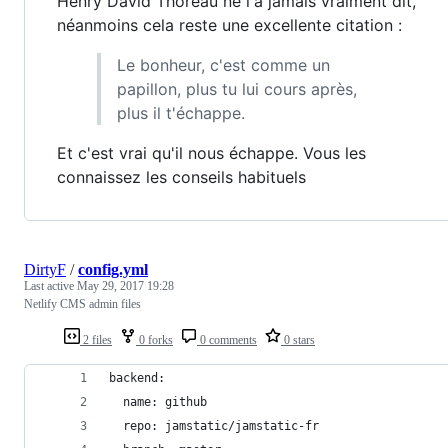
Henry David Thoreau ne l'a jamais vraiment dit,
néanmoins cela reste une excellente citation :
Le bonheur, c'est comme un
papillon, plus tu lui cours après,
plus il t'échappe.
Et c'est vrai qu'il nous échappe. Vous les
connaissez les conseils habituels
DirtyF
/
config.yml
Last active
May 29, 2017 19:28
Netlify CMS admin files
2 files
0 forks
0 comments
0 stars
backend:
  name: github
  repo: jamstatic/jamstatic-fr