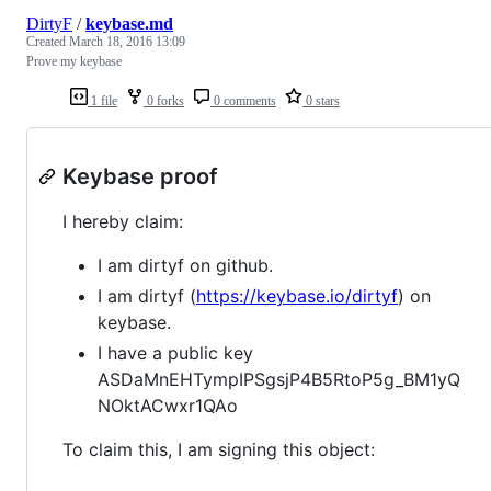
DirtyF
/
keybase.md
Created
March 18, 2016 13:09
Prove my keybase
1 file
0 forks
0 comments
0 stars
Keybase proof
I hereby claim:
I am dirtyf on github.
I am dirtyf (
https://keybase.io/dirtyf
) on
keybase.
I have a public key
ASDaMnEHTympIPSgsjP4B5RtoP5g_BM1yQ
NOktACwxr1QAo
To claim this, I am signing this object: