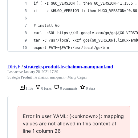
if [ -z $GO_VERSION ]; then GO_VERSION='1.15.5';
if [ -z $HUGO_VERSION ]; then HUGO_VERSION='0.80
# install Go
curl -sSOL https://dl.google.com/go/go${GO_VERSI
tar -C /usr/local -xzf go${GO_VERSION}.linux-amd
export PATH=$PATH:/usr/local/go/bin
DirtyF
/
strategie-produit-le-chainon-manquant.md
Last active
January 26, 2021 17:39
Stratégie Produit : le chaînon manquant - Marty Cagan
1 file
0 forks
0 comments
0 stars
Error in user YAML: (<unknown>): mapping
values are not allowed in this context at
line 1 column 26