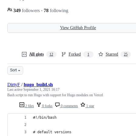
349
followers
·
78
following
View GitHub Profile
All gists
Forked
Starred
12
1
25
Sort
DirtyF
/
hugo_build.sh
Last active
September 1, 2021 16:17
Bash script to run Hugo with support for Hugo modules on Vercel
2 files
0 forks
0 comments
1 star
#!/bin/bash
# default versions