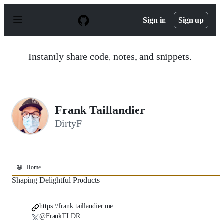
S
k
Sign in
Sign up
i
p
t
o
Instantly share code, notes, and snippets.
c
o
n
t
e
n
Frank Taillandier
t
DirtyF
😷
Home
Shaping Delightful Products
https://frank.taillandier.me
@FrankTLDR