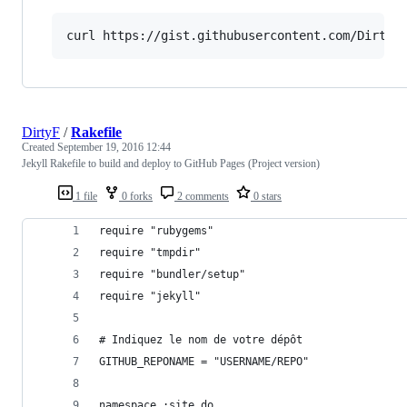
curl https://gist.githubusercontent.com/DirtyF
DirtyF
/
Rakefile
Created
September 19, 2016 12:44
Jekyll Rakefile to build and deploy to GitHub Pages (Project version)
1 file
0 forks
2 comments
0 stars
require "rubygems"
require "tmpdir"
require "bundler/setup"
require "jekyll"
# Indiquez le nom de votre dépôt
GITHUB_REPONAME = "USERNAME/REPO"
namespace :site do