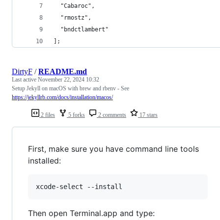
  "Cabaroc",
  "rmostz",
  "bndctlambert"
];
DirtyF
/
README.md
Last active
November 22, 2024 10:32
Setup Jekyll on macOS with brew and rbenv - See
https://jekyllrb.com/docs/installation/macos/
2 files
5 forks
2 comments
17 stars
First, make sure you have command line tools
installed:
xcode-select --install
Then open Terminal.app and type: