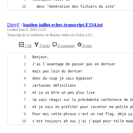
  desc "Génération des fichiers du site"
DirtyF
/
bastien-jaillot-echec-transcript-E1S4.txt
Created
June 9, 2016 13:23
Transcript de la conférence de Bastien Jaillot sur l'échec à E1.
1 file
0 forks
0 comments
0 stars
Bonjour,
J'ai l'avantage de passer pas en dernier
mais pas loin du dernier
donc du coup je vais bypasser
certaines définitions
et ça va être un peu plus live
Je vais réagir sur la précédente conférence de G
et je vais en profiter pour raconter ma petite p
Pour moi cette phrase c'est un red flag, déjà ça
c'est toujours ah oui j'ai j'payé pour telle maq