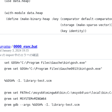
(use data.heap)
(with-module data.heap
 (define (make-binary-heap :key (comparator default-comparato
                                (storage (make-sparse-vector)
                                (key identity))
ayama
/
0000_exec.bat
ed
January 3, 2024 19:35
che の import 中のエラーの確認
set GOSH="C:\Program Files\Gauche\bin\gosh.exe"
@rem set GOSH="C:\Program Files\Gauche0913\bin\gosh.exe"
%GOSH% -I. library-test.scm
@rem set PATH=C:\msys64\mingw64\bin;C:\msys64\usr\local\bin;C
@rem set MSYSTEM=MINGW64
@rem gdb --args %GOSH% -I. library-test.scm