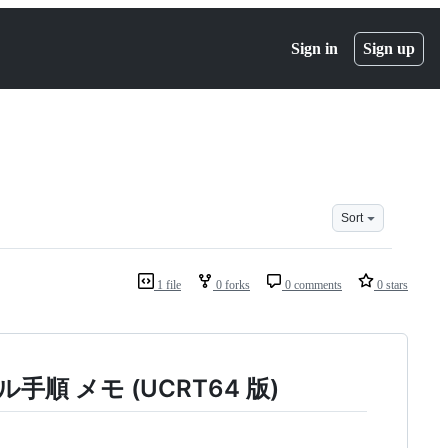
Sign in
Sign up
Sort
1 file
0 forks
0 comments
0 stars
ル手順 メモ (UCRT64 版)
。