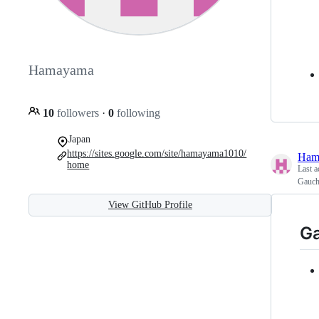
Hamayama
10
followers
·
0
following
Japan
https://sites.google.com/site/hamayama1010/
Ham
home
Last a
Gau
View GitHub Profile
G