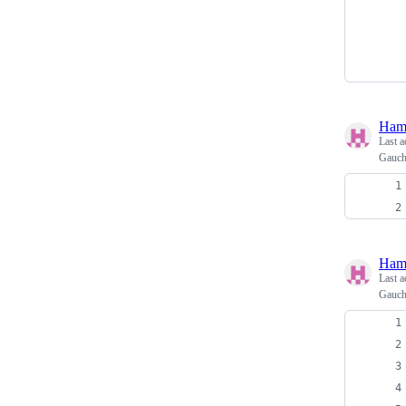
Ham
Last a
Gau
Ham
Last a
Gauc