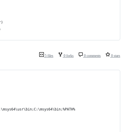
r)
)
5 files
0 forks
0 comments
0 stars
:\msys64\usr\bin;C:\msys64\bin;%PATH%