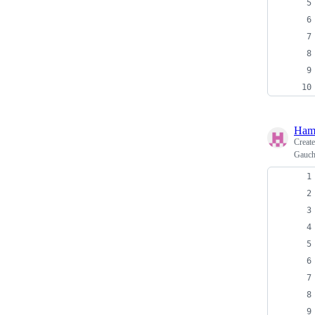
Ham
Creat
Gau