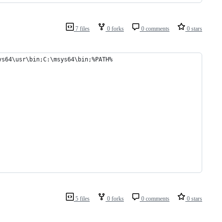
7 files
0 forks
0 comments
0 stars
ys64\usr\bin;C:\msys64\bin;%PATH%
5 files
0 forks
0 comments
0 stars