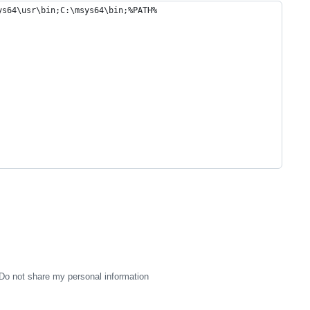
ys64\usr\bin;C:\msys64\bin;%PATH%
Do not share my personal information