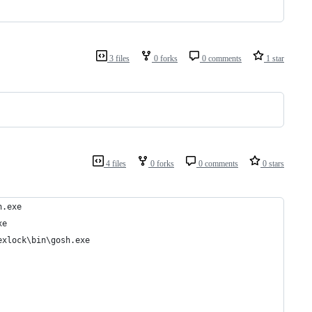
3 files
0 forks
0 comments
1 star
4 files
0 forks
0 comments
0 stars
h.exe
xe
exlock\bin\gosh.exe