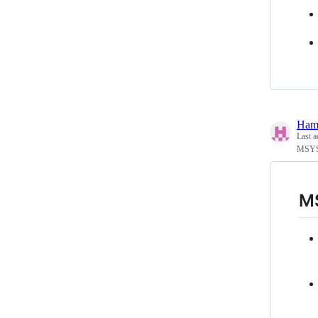
Ham
Last a
MSYS
M