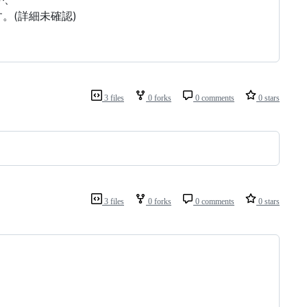
す。(詳細未確認)
3 files
0 forks
0 comments
0 stars
3 files
0 forks
0 comments
0 stars