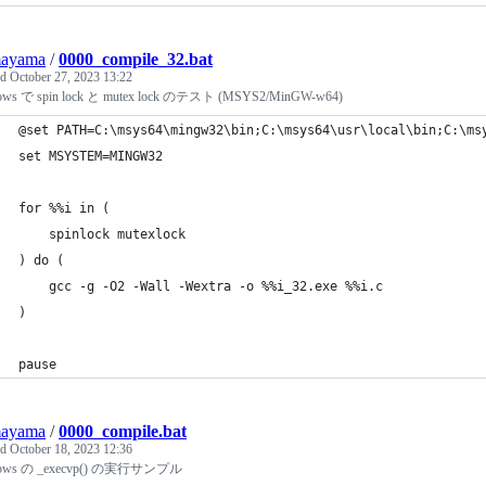
ayama
/
0000_compile_32.bat
ed
October 27, 2023 13:22
ows で spin lock と mutex lock のテスト (MSYS2/MinGW-w64)
@set PATH=C:\msys64\mingw32\bin;C:\msys64\usr\local\bin;C:\ms
set MSYSTEM=MINGW32
for %%i in (
    spinlock mutexlock
) do (
    gcc -g -O2 -Wall -Wextra -o %%i_32.exe %%i.c
)
pause
ayama
/
0000_compile.bat
ed
October 18, 2023 12:36
ows の _execvp() の実行サンプル