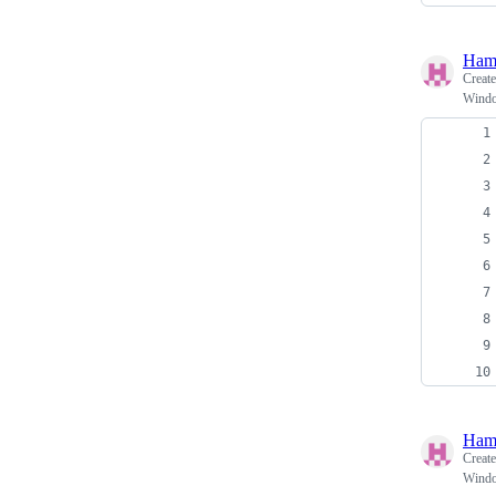
Ham
Creat
Wind
Ham
Creat
Wind