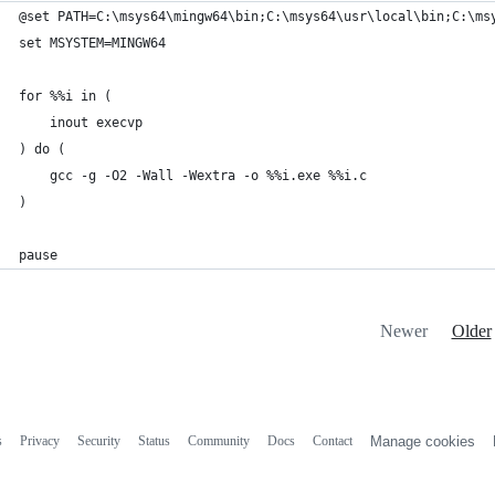
@set PATH=C:\msys64\mingw64\bin;C:\msys64\usr\local\bin;C:\ms
set MSYSTEM=MINGW64
for %%i in (
    inout execvp
) do (
    gcc -g -O2 -Wall -Wextra -o %%i.exe %%i.c
)
pause
Newer
Older
s
Privacy
Security
Status
Community
Docs
Contact
Manage cookies