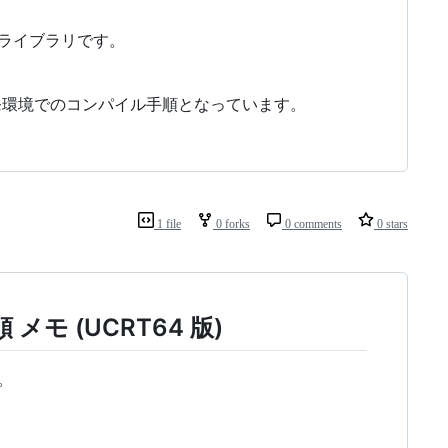
の拡張ライブラリです。
t) の開発環境でのコンパイル手順となっています。
1 file
0 forks
0 comments
0 stars
 メモ (UCRT64 版)
。