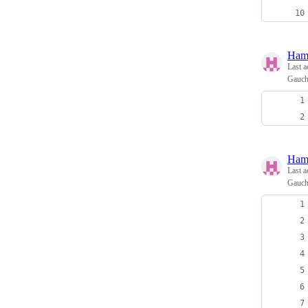
Ham
Last a
Gau
Ham
Last a
Gauc