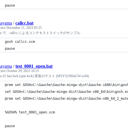
pause
ayama
/
callcc.bat
ctive
December 11, 2023 05:25
che で、call/cc によるコンテキストスイッチのサンプル
gosh callcc.scm
pause
ayama
/
test_0001_open.bat
ctive
October 29, 2023 10:55
he の fast lock (spin lock) 実装のテスト (MSYS2/MinGW-w64)
@rem set GOSH=C:\Gauche\Gauche-mingw-dist\Gauche-i686\bin\gos
set GOSH=C:\Gauche\Gauche-mingw-dist\Gauche-x86_64\bin\gosh.e
@rem set GOSH=C:\Gauche\Gauche-mingw-dist\Gauche-x86_64_2_mut
%GOSH% test_0001_open.scm
pause