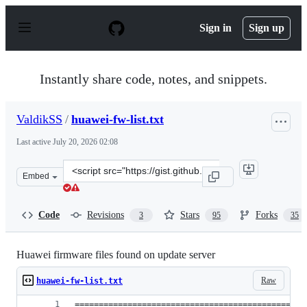
S
k
Sign in
Sign up
i
p
t
o
Instantly share code, notes, and snippets.
c
o
n
ValdikSS
/
huawei-fw-list.txt
t
e
Last active
July 20, 2026 02:08
n
t
Clone
Embed
this
repository
at
Code
Revisions
Stars
Forks
3
95
35
&lt;script
src=&quot;https://gist.github.com/ValdikSS/f0f0d5ab944
Huawei firmware files found on update server
Raw
huawei-fw-list.txt
================================================