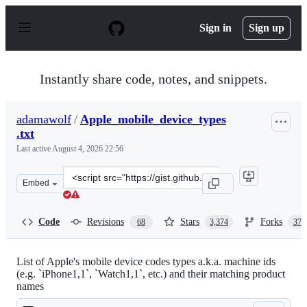
S
k
Sign in
Sign up
i
p
t
o
Instantly share code, notes, and snippets.
c
o
n
adamawolf
/
Apple_mobile_device_types
t
.txt
e
n
Last active
August 4, 2026 22:56
t
Clone
Embed
this
repository
at
Code
Revisions
Stars
Forks
68
3,374
376
&lt;script
src=&quot;https://gist.github.com/adamawolf/3048717.js
List of Apple's mobile device codes types a.k.a. machine ids
(e.g. `iPhone1,1`, `Watch1,1`, etc.) and their matching product
names