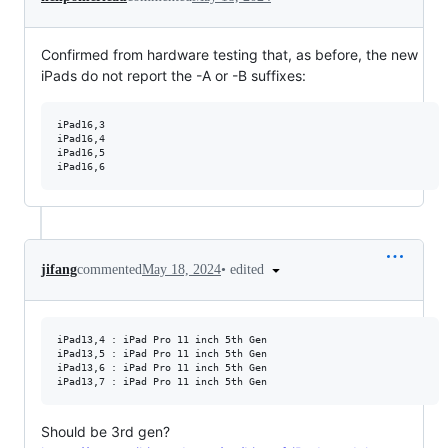
Confirmed from hardware testing that, as before, the new
iPads do not report the -A or -B suffixes:
iPad16,3

iPad16,4

iPad16,5

•
edited
jifang
commented
May 18, 2024
iPad13,4 : iPad Pro 11 inch 5th Gen

iPad13,5 : iPad Pro 11 inch 5th Gen

iPad13,6 : iPad Pro 11 inch 5th Gen

Should be 3rd gen?