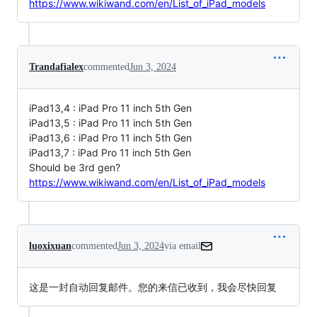
https://www.wikiwand.com/en/List_of_iPad_models
Trandafialex
commented
Jun 3, 2024
iPad13,4 : iPad Pro 11 inch 5th Gen
iPad13,5 : iPad Pro 11 inch 5th Gen
iPad13,6 : iPad Pro 11 inch 5th Gen
iPad13,7 : iPad Pro 11 inch 5th Gen
Should be 3rd gen?
https://www.wikiwand.com/en/List_of_iPad_models
luoxixuan
commented
Jun 3, 2024
via email
这是一封自动回复邮件。您的来信已收到，我会尽快回复