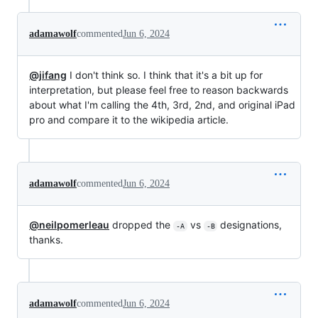
adamawolf
commented
Jun 6, 2024
@jifang
I don't think so. I think that it's a bit up for
interpretation, but please feel free to reason backwards
about what I'm calling the 4th, 3rd, 2nd, and original iPad
pro and compare it to the wikipedia article.
adamawolf
commented
Jun 6, 2024
@neilpomerleau
dropped the
vs
designations,
-A
-B
thanks.
adamawolf
commented
Jun 6, 2024