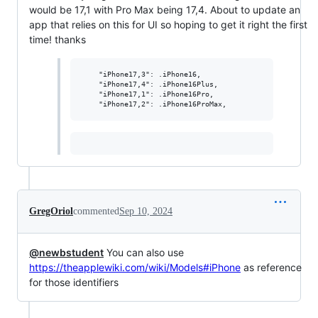
would be 17,1 with Pro Max being 17,4. About to update an
app that relies on this for UI so hoping to get it right the first
time! thanks
    "iPhone17,3": .iPhone16,

    "iPhone17,4": .iPhone16Plus,

    "iPhone17,1": .iPhone16Pro,

GregOriol
commented
Sep 10, 2024
@newbstudent
You can also use
https://theapplewiki.com/wiki/Models#iPhone
as reference
for those identifiers