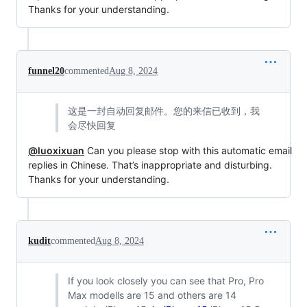
Thanks for your understanding.
funnel20
commented
Aug 8, 2024
这是一封自动回复邮件。您的来信已收到，我
会尽快回复
@luoxixuan
Can you please stop with this automatic email
replies in Chinese. That’s inappropriate and disturbing.
Thanks for your understanding.
kudit
commented
Aug 8, 2024
If you look closely you can see that Pro, Pro
Max modells are 15 and others are 14