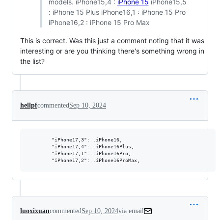
models. iPhone15,4 :
iPhone 15
iPhone15,5
: iPhone 15 Plus iPhone16,1 : iPhone 15 Pro
iPhone16,2 : iPhone 15 Pro Max
This is correct. Was this just a comment noting that it was
interesting or are you thinking there's something wrong in
the list?
hellpf
commented
Sep 10, 2024
        "iPhone17,3": .iPhone16,

        "iPhone17,4": .iPhone16Plus,

        "iPhone17,1": .iPhone16Pro,

luoxixuan
commented
Sep 10, 2024
via email