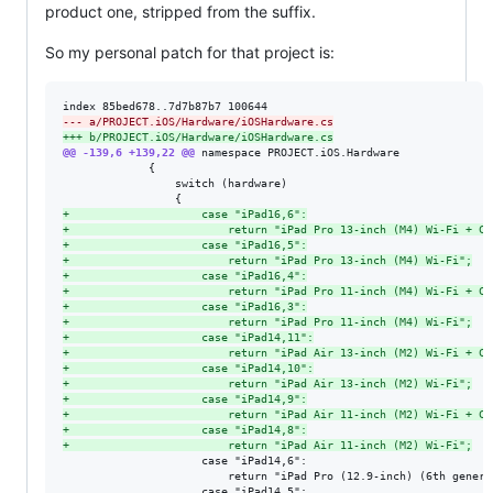
product one, stripped from the suffix.
So my personal patch for that project is:
--- a/PROJECT.iOS/Hardware/iOSHardware.cs
+++ b/PROJECT.iOS/Hardware/iOSHardware.cs
@@ -139,6 +139,22 @@
 namespace PROJECT.iOS.Hardware

             {

                 switch (hardware)

+
                    case "iPad16,6":
+
                        return "iPad Pro 13-inch (M4) Wi-Fi + Ce
+
                    case "iPad16,5":
+
                        return "iPad Pro 13-inch (M4) Wi-Fi";
+
                    case "iPad16,4":
+
                        return "iPad Pro 11-inch (M4) Wi-Fi + Ce
+
                    case "iPad16,3":
+
                        return "iPad Pro 11-inch (M4) Wi-Fi";
+
                    case "iPad14,11":
+
                        return "iPad Air 13-inch (M2) Wi-Fi + Ce
+
                    case "iPad14,10":
+
                        return "iPad Air 13-inch (M2) Wi-Fi";
+
                    case "iPad14,9":
+
                        return "iPad Air 11-inch (M2) Wi-Fi + Ce
+
                    case "iPad14,8":
+
                        return "iPad Air 11-inch (M2) Wi-Fi";
                     case "iPad14,6":

                         return "iPad Pro (12.9-inch) (6th genera
                     case "iPad14,5":