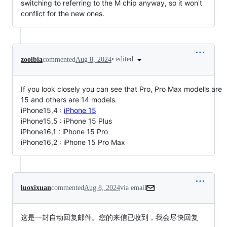
switching to referring to the M chip anyway, so it won't
conflict for the new ones.
•
edited
zoolbia
commented
Aug 8, 2024
If you look closely you can see that Pro, Pro Max modells are
15 and others are 14 models.
iPhone15,4 :
iPhone 15
iPhone15,5 : iPhone 15 Plus
iPhone16,1 : iPhone 15 Pro
iPhone16,2 : iPhone 15 Pro Max
luoxixuan
commented
Aug 8, 2024
via email
这是一封自动回复邮件。您的来信已收到，我会尽快回复