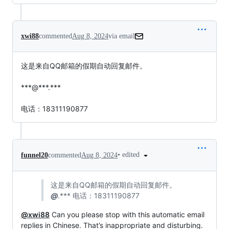
xwi88
commented
Aug 8, 2024
via email
这是来自QQ邮箱的假期自动回复邮件。

***@***.***

电话：18311190877
•
edited
funnel20
commented
Aug 8, 2024
这是来自QQ邮箱的假期自动回复邮件。
@
.*** 电话：18311190877
@xwi88
Can you please stop with this automatic email
replies in Chinese. That’s inappropriate and disturbing.