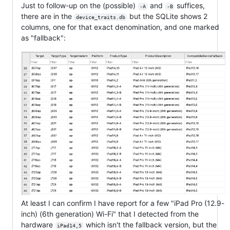
Just to follow-up on the (possible)
and
suffices,
-A
-B
there are in the
but the SQLite shows 2
device_traits.db
columns, one for that exact denomination, and one marked
as "fallback":
At least I can confirm I have report for a few "iPad Pro (12.9-
inch) (6th generation) Wi-Fi" that I detected from the
hardware
which isn't the fallback version, but the
iPad14,5