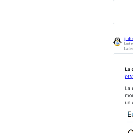
jinf
Last a
La der
La 
htt
La 
mon
un 