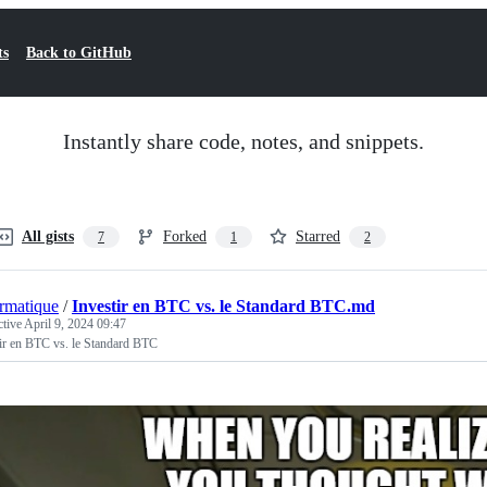
ts
Back to GitHub
Instantly share code, notes, and snippets.
All gists
Forked
Starred
7
1
2
ormatique
/
Investir en BTC vs. le Standard BTC.md
ctive
April 9, 2024 09:47
ir en BTC vs. le Standard BTC