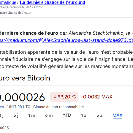
ormatique
/
La dernière chance de l’euro.md
ctive
December 6, 2023 17:26
nière chance de l’euro
dernière chance de l'euro
par Alexandre Stachtchenko, le
ps://medium.com/@AlexStach/euros-last-stand-dcee9731d
stabilisation apparente de la valeur de l'euro n'est probable
naie fiduciaire ne s'engage sur la voie de l'insignifiance. 
contexte de volatilité généralisée sur les marchés monétair