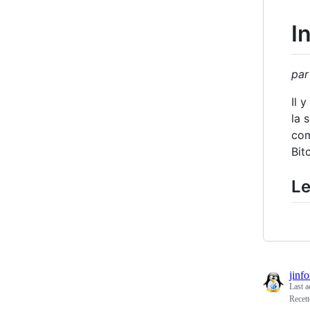
I
par
Il 
la 
com
Bit
Le
jinf
Last a
Recett