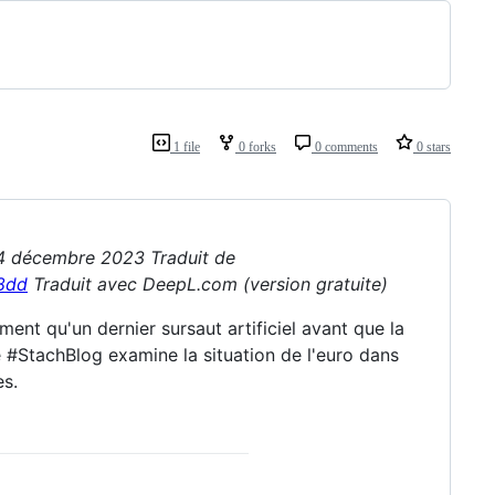
1 file
0 forks
0 comments
0 stars
 4 décembre 2023 Traduit de
8dd
Traduit avec DeepL.com (version gratuite)
ment qu'un dernier sursaut artificiel avant que la
Le #StachBlog examine la situation de l'euro dans
es.