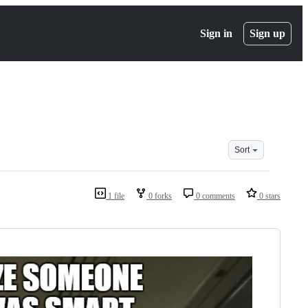
Sign in
Sign up
Sort
1 file
0 forks
0 comments
0 stars