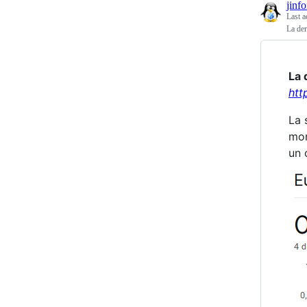
jinf
Last a
La der
La 
htt
La 
mon
un 