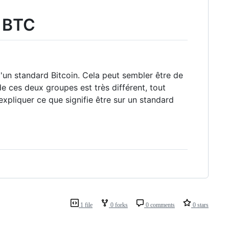
d BTC
 d'un standard Bitcoin. Cela peut sembler être de
e ces deux groupes est très différent, tout
xpliquer ce que signifie être sur un standard
1 file
0 forks
0 comments
0 stars