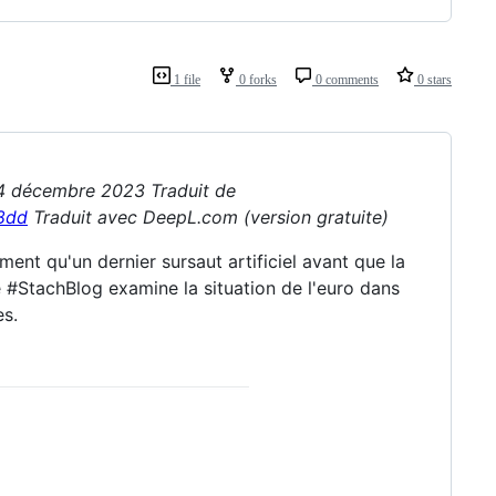
1 file
0 forks
0 comments
0 stars
 4 décembre 2023 Traduit de
8dd
Traduit avec DeepL.com (version gratuite)
ment qu'un dernier sursaut artificiel avant que la
Le #StachBlog examine la situation de l'euro dans
es.