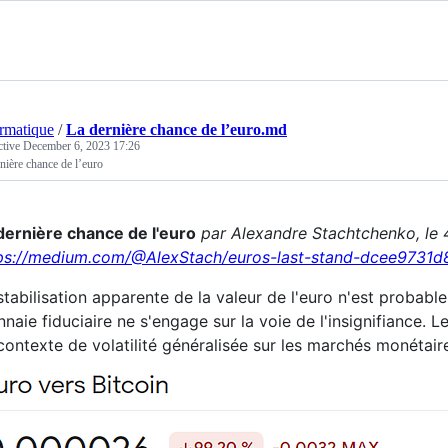
ormatique
/
La dernière chance de l’euro.md
ctive
December 6, 2023 17:26
nière chance de l’euro
dernière chance de l'euro
par Alexandre Stachtchenko, le
ps://medium.com/@AlexStach/euros-last-stand-dcee9731d
stabilisation apparente de la valeur de l'euro n'est probable
naie fiduciaire ne s'engage sur la voie de l'insignifiance. 
contexte de volatilité généralisée sur les marchés monétair