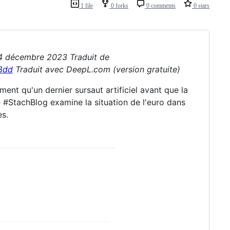
1 file
0 forks
0 comments
0 stars
 4 décembre 2023 Traduit de
8dd
Traduit avec DeepL.com (version gratuite)
ment qu'un dernier sursaut artificiel avant que la
Le #StachBlog examine la situation de l'euro dans
es.