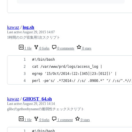
kawaz
/
log.sh
Last active
August 29, 2015 14:07
1時間のログ収集用1次スクリプト
1 file
0 forks
0 comments
0 stars
#!/bin/bash
cat /var/www/prd/logs/access_log |
egrep '15/Oct/2014:(22:[345]|23:[012])' |
perl -pe's/ .*?2014:/ /;s/ .0900.*" "/ /;s/".*//
kawaz
/
GHOST_64.sh
Last active
August 29, 2015 14:14
glibcのgethostbynameの脆弱性チェックスクリプト
1 file
0 forks
1 comment
0 stars
#!/bin/bash