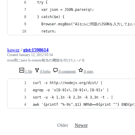
  try {
    var json = JSON.parse(q);
  } catch($e) {
    Browser.msgBox("A1セルに問題のJSONを入力してお
    return;
kawaz
/
gist:1598614
Created
January 12, 2012 03:54
nvm用にnave ls-remote相当の機能を付けたいメモ
1 file
0 forks
0 comments
0 stars
curl -s http://nodejs.org/dist/ |
egrep -o 'v[0-9]+\.[0-9]+\.[0-9]+' |
sort -u -k 1,1n -k 2,2n -k 3,3n -t . |
awk '{printf "%-9s",$1} NR%8==0{print ""} END{pr
Older
Newer