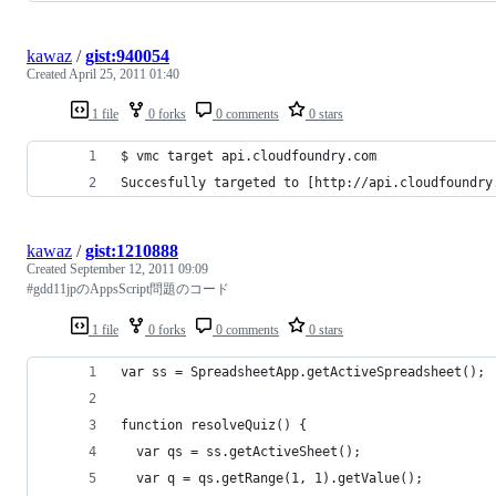
kawaz
/
gist:940054
Created
April 25, 2011 01:40
1 file
0 forks
0 comments
0 stars
$ vmc target api.cloudfoundry.com
Succesfully targeted to [http://api.cloudfoundry
kawaz
/
gist:1210888
Created
September 12, 2011 09:09
#gdd11jpのAppsScript問題のコード
1 file
0 forks
0 comments
0 stars
var ss = SpreadsheetApp.getActiveSpreadsheet();
function resolveQuiz() {
  var qs = ss.getActiveSheet();
  var q = qs.getRange(1, 1).getValue();