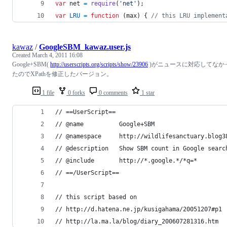
var
net
=
require
(
'net'
)
;
var
LRU
=
function
(
max
)
{
// this LRU implement
kawaz
/
GoogleSBM_kawaz.user.js
Created
March 4, 2011 16:08
Google+SBM(
http://userscripts.org/scripts/show/23906
)がニュースに対応してなか
たのでXPathを修正したバージョン。
1 file
0 forks
0 comments
1 star
// ==UserScript==
// @name          Google+SBM
// @namespace     http://wildlifesanctuary.blog3
// @description   Show SBM count in Google searc
// @include       http://*.google.*/*q=*
// ==/UserScript==
// this script based on
// http://d.hatena.ne.jp/kusigahama/20051207#p1
// http://la.ma.la/blog/diary_200607281316.htm