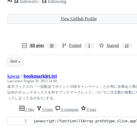
34
followers
·
14
following
View GitHub Profile
All gists
Forked
Starred
98
3
24
Sort
kawaz
/
bookmarklet.txt
Last active
August 29, 2015 14:00
楽天ブックスの「一括配送でポイント10倍キャンペーン」とか用に在庫あり商
以外のチェックボックスを外すブックマークレット。ついでに注文数が複数に
ってしまってるのを1にする。
2 files
0 forks
0 comments
0 stars
javascript:(function(){Array.prototype.slice.app