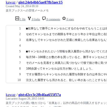
kawaz
/
gist:24eb4bb5ae87fb3aec15
Created
May 24, 2014 09:10
楽天ブックスへの苦情メールメモ
1 file
0 forks
0 comments
0 stars
■在庫なしで勝手にキャンセルにするのをやめてもらうことは
せめてキャンセルまでの期限を半年とか１年か２年位は常に在
在庫なしでキャンセルがされた翌週に検索したら在庫ありなん
■キャンセルされたという情報を購入履歴から消さないでくだ
毎月50～100冊とか数の本を買っていると、勝手キャンセル
そのメールを見逃すと未購入に気づかないで後で抜け巻に気づ
100歩譲ってキャンセルは仕方が無いとしましょう。
ですが履歴からキャンセルされた履歴を削除するのは本当にや
注文した履歴すらも消されると、欲しい本があったことすらを
kawaz
/
gist:d2cc3c2fb4faa655f57a
Last active
August 29, 2015 14:01
楽天ブックスの買い物カゴから「在庫あり」以外の商品の今回購入するチェッ