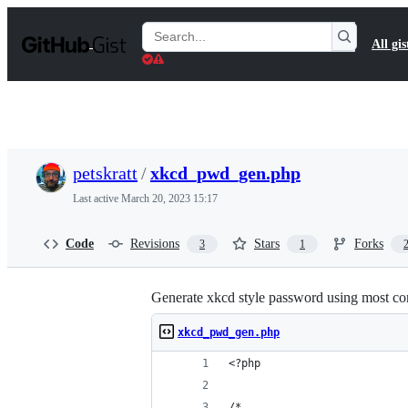
S
k
Search
All gis
i
Gists
p
t
o
c
o
n
t
petskratt
/
xkcd_pwd_gen.php
e
n
Last active
March 20, 2023 15:17
t
Code
Revisions
Stars
Forks
3
1
Generate xkcd style password using most c
xkcd_pwd_gen.php
<?php
/*