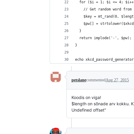
  for ($i = 1; $i <= 4; $i++
    // Get random word from 
    $key = mt_rand(0, $lengt
    $pw[] = strtolower($xkcd
  }
  return implode('-', $pw);
}
echo xkcd_password_generator
petslane
commented
Aug 27, 2015
Koodis on viga!
$length on sõnade arv kokku. Kui
Undefined offset"