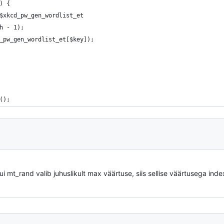
) {
$xkcd_pw_gen_wordlist_et
h - 1);
_pw_gen_wordlist_et[$key]);
();
 mt_rand valib juhuslikult max väärtuse, siis sellise väärtusega index