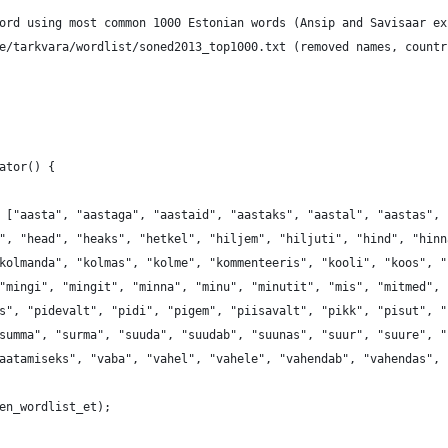
ord using most common 1000 Estonian words (Ansip and Savisaar ex
e/tarkvara/wordlist/soned2013_top1000.txt (removed names, countr
ator() {
 ["aasta", "aastaga", "aastaid", "aastaks", "aastal", "aastas", 
", "head", "heaks", "hetkel", "hiljem", "hiljuti", "hind", "hinn
kolmanda", "kolmas", "kolme", "kommenteeris", "kooli", "koos", "
"mingi", "mingit", "minna", "minu", "minutit", "mis", "mitmed", 
s", "pidevalt", "pidi", "pigem", "piisavalt", "pikk", "pisut", "
summa", "surma", "suuda", "suudab", "suunas", "suur", "suure", "
aatamiseks", "vaba", "vahel", "vahele", "vahendab", "vahendas", 
en_wordlist_et);