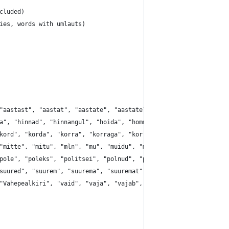
cluded)
ies, words with umlauts)
"aastast", "aastat", "aastate", "aastatel", "abi", "abikaasa", "
a", "hinnad", "hinnangul", "hoida", "homme", "hommikul", "hooaja
kord", "korda", "korra", "korraga", "korral", "korras", "krooni"
"mitte", "mitu", "mln", "mu", "muidu", "muidugi", "mul", "mulle"
pole", "poleks", "politsei", "polnud", "pool", "poole", "poolest
suured", "suurem", "suurema", "suuremat", "suuri", "suurim", "su
"Vahepealkiri", "vaid", "vaja", "vajab", "vajalik", "valitsus", 