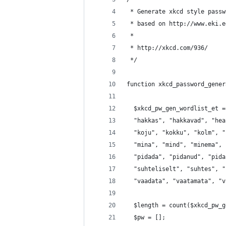
 * Generate xkcd style passw
 * based on http://www.eki.e
 *
 * http://xkcd.com/936/
 */
function xkcd_password_gener
  $xkcd_pw_gen_wordlist_et =
  "hakkas", "hakkavad", "hea
  "koju", "kokku", "kolm", "
  "mina", "mind", "minema", 
  "pidada", "pidanud", "pida
  "suhteliselt", "suhtes", "
  "vaadata", "vaatamata", "v
  $length = count($xkcd_pw_g
  $pw = [];