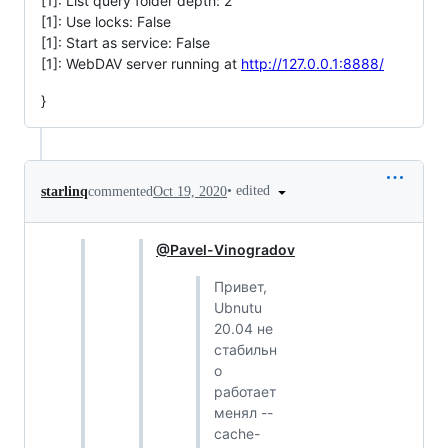
[1]: List query folder depth: 2
[1]: Use locks: False
[1]: Start as service: False
[1]: WebDAV server running at
http://127.0.0.1:8888/
}
•
edited
starlinq
commented
Oct 19, 2020
@Pavel-Vinogradov
Привет,
Ubnutu
20.04 не
стабильн
о
работает
менял --
cache-