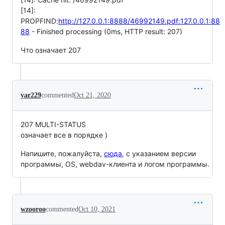
[14]:
PROPFIND:
http://127.0.0.1:8888/46992149.pdf:127.0.0.1:88
88
- Finished processing (0ms, HTTP result: 207)
Что означает 207
yar229
commented
Oct 21, 2020
207 MULTI-STATUS
означает все в порядке )
Напишите, пожалуйста,
сюда
, с указанием версии
программы, OS, webdav-клиента и логом программы.
wzooroo
commented
Oct 10, 2021