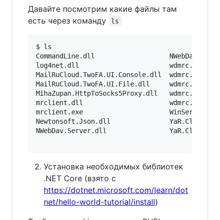
Давайте посмотрим какие файлы там
есть через команду
ls
$ ls

CommandLine.dll                   NWebDav.Serve
log4net.dll                       wdmrc.config

MailRuCloud.TwoFA.UI.Console.dll  wdmrc.deps.js
MailRuCloud.TwoFA.UI.File.dll     wdmrc.dll

MihaZupan.HttpToSocks5Proxy.dll   wdmrc.exe

mrclient.dll                      wdmrc.runtime
mrclient.exe                      WinServiceIns
Newtonsoft.Json.dll               YaR.Clouds.dl
NWebDav.Server.dll                YaR.Clouds.We
Установка необходимых библиотек
.NET Core (взято с
https://dotnet.microsoft.com/learn/dot
net/hello-world-tutorial/install
)