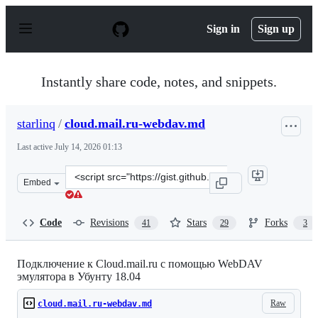
S
k
Sign in
Sign up
i
p
t
o
Instantly share code, notes, and snippets.
c
o
n
starlinq
/
cloud.mail.ru-webdav.md
t
e
Last active
July 14, 2026 01:13
n
t
Clone
Embed
this
repository
at
Code
Revisions
Stars
Forks
41
29
3
&lt;script
src=&quot;https://gist.github.com/starlinq/4ef2ef4d348c
Подключение к Cloud.mail.ru с помощью WebDAV
эмулятора в Убунту 18.04
Raw
cloud.mail.ru-webdav.md