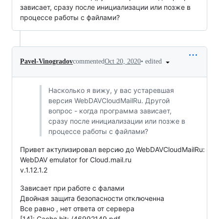
зависает, сразу после инициализации или позже в
процессе работы с файлами?
•
edited
Pavel-Vinogradov
commented
Oct 20, 2020
Насколько я вижу, у вас устаревшая
версия WebDAVCloudMailRu. Другой
вопрос - когда программа зависает,
сразу после инициализации или позже в
процессе работы с файлами?
Привет актулизировал версию до WebDAVCloudMailRu:
WebDAV emulator for Cloud.mail.ru
v.1.12.1.2
Зависает при работе с фалами
Двойная защита безопасности отключенна
Все равно , нет ответа от сервера
[14]: Cache hit: /46992149.pdf