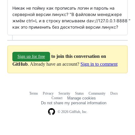
Никак не пойму как прописать логин и пароль на
серверной версии линукс? "В файловом менеджере
жмём ctrl+L и в строку вписываем dav://127.0.0.1:8888 "
как это применить без десктопной версии линукс?
to join this conversation on
Sign up for free
GitHub
. Already have an account?
Sign in to comment
Terms
Privacy
Security
Status
Community
Docs
Footer
Footer
Contact
Manage cookies
navigation
Do not share my personal information
© 2026 GitHub, Inc.