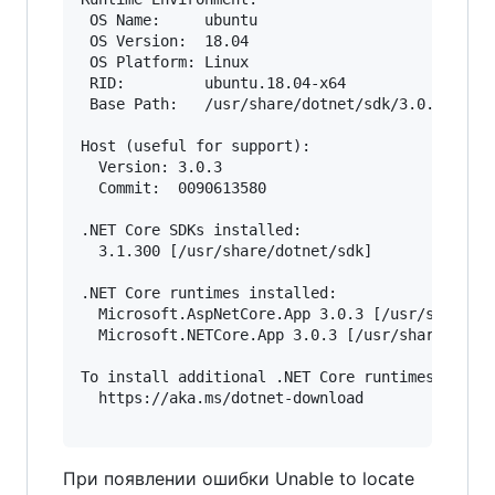
 OS Name:     ubuntu

 OS Version:  18.04

 OS Platform: Linux

 RID:         ubuntu.18.04-x64

 Base Path:   /usr/share/dotnet/sdk/3.0.103/

Host (useful for support):

  Version: 3.0.3

  Commit:  0090613580

.NET Core SDKs installed:

  3.1.300 [/usr/share/dotnet/sdk]

.NET Core runtimes installed:

  Microsoft.AspNetCore.App 3.0.3 [/usr/share/do
  Microsoft.NETCore.App 3.0.3 [/usr/share/dotne
To install additional .NET Core runtimes or SDK
  https://aka.ms/dotnet-download

При появлении ошибки Unable to locate