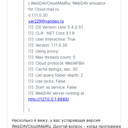
{ WebDAVCloudMailRu: WebDAV emulator
for Cloud.mail.ru
v.1.11.0.30
yar229@yandex.ru
[1]: OS Version: Unix 5.4.0.51
[1]: CLR: .NET Core 3.1.8
[1]: User interactive: True
[1]: Version: 1.11.0.30
[1]: Using proxy:
[1]: Max threads count: 5
[1]: Cloud protocol: WebM1Bin
[1]: Cache listings, sec: 30
[1]: List query folder depth: 2
[1]: Use locks: False
[1]: Start as service: False
[1]: WebDAV server running at
http://127.0.0.1:8888/
}
Насколько я вижу, у вас устаревшая версия
WebDAVCloudMailRu. Другой вопрос - когда программа