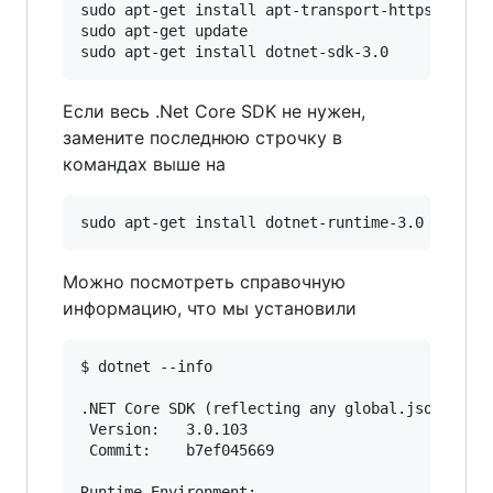
sudo apt-get install apt-transport-https

sudo apt-get update

Если весь .Net Core SDK не нужен,
замените последнюю строчку в
командах выше на
Можно посмотреть справочную
информацию, что мы установили
$ dotnet --info

.NET Core SDK (reflecting any global.json):

 Version:   3.0.103

 Commit:    b7ef045669

Runtime Environment:
