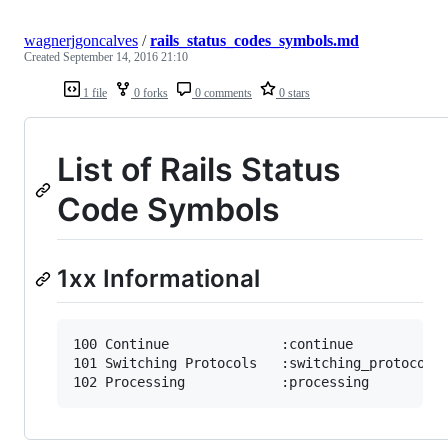
wagnerjgoncalves
/
rails_status_codes_symbols.md
Created
September 14, 2016 21:10
1 file
0 forks
0 comments
0 stars
List of Rails Status
Code Symbols
1xx Informational
100	Continue              :continue

101	Switching Protocols   :switching_protocols
