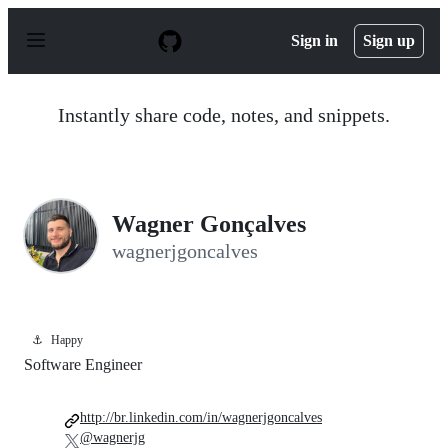
S
k
Sign in
Sign up
i
p
t
o
Instantly share code, notes, and snippets.
c
o
n
t
e
n
Wagner Gonçalves
t
wagnerjgoncalves
⚓
Happy
Software Engineer
http://br.linkedin.com/in/wagnerjgoncalves
@wagnerjg