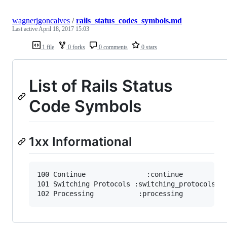
wagnerjgoncalves
/
rails_status_codes_symbols.md
Last active
April 18, 2017 15:03
1 file
0 forks
0 comments
0 stars
List of Rails Status
Code Symbols
1xx Informational
100	Continue	           :continue

101	Switching Protocols	:switching_protocols
