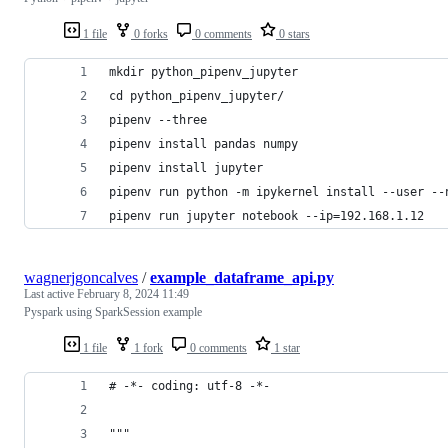
1 file
0 forks
0 comments
0 stars
mkdir python_pipenv_jupyter
cd python_pipenv_jupyter/
pipenv --three
pipenv install pandas numpy
pipenv install jupyter
pipenv run python -m ipykernel install --user --
pipenv run jupyter notebook --ip=192.168.1.12
wagnerjgoncalves
/
example_dataframe_api.py
Last active
February 8, 2024 11:49
Pyspark using SparkSession example
1 file
1 fork
0 comments
1 star
# -*- coding: utf-8 -*-
"""