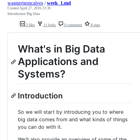
wagnerjgoncalves
/
week_1.md
Created
April 27, 2016 23:36
Introduction Big Data
3 files
11 forks
0 comments
8 stars
What's in Big Data
Applications and
Systems?
Introduction
So we will start by introducing you to where
big data comes from and what kinds of things
you can do with it.
We'll also provide an overview of some of the