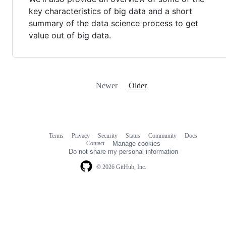
key characteristics of big data and a short
summary of the data science process to get
value out of big data.
Newer
Older
Terms
Privacy
Security
Status
Community
Docs
Footer
Footer
Contact
Manage cookies
navigation
Do not share my personal information
© 2026 GitHub, Inc.