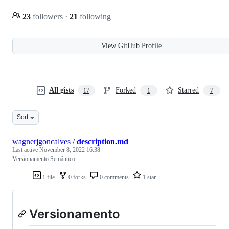
23
followers
·
21
following
View GitHub Profile
All gists
Forked
Starred
17
1
7
Sort
wagnerjgoncalves
/
description.md
Last active
November 8, 2022 16:38
Versionamento Semântico
1 file
0 forks
0 comments
1 star
Versionamento