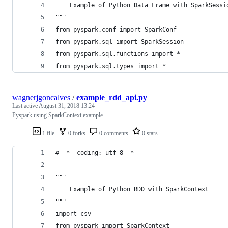
    Example of Python Data Frame with SparkSessi
"""
from pyspark.conf import SparkConf
from pyspark.sql import SparkSession
from pyspark.sql.functions import *
from pyspark.sql.types import *
wagnerjgoncalves
/
example_rdd_api.py
Last active
August 31, 2018 13:24
Pyspark using SparkContext example
1 file
0 forks
0 comments
0 stars
# -*- coding: utf-8 -*-
"""
    Example of Python RDD with SparkContext
"""
import csv
from pyspark import SparkContext