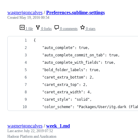
wagnerjgoncalves
/
Preferences.sublime-settings
Created
May 19, 2016 00:54
1 file
0 forks
0 comments
0 stars
{
	"auto_complete": true,
	"auto_complete_commit_on_tab": true,
	"auto_complete_with_fields": true,
	"bold_folder_labels": true,
	"caret_extra_bottom": 2,
	"caret_extra_top": 2,
	"caret_extra_width": 4,
	"caret_style": "solid",
	"color_scheme": "Packages/User/itg.dark (Fla
wagnerjgoncalves
/
week_1.md
Last active
July 22, 2019 07:52
Hadoop Platform and Application