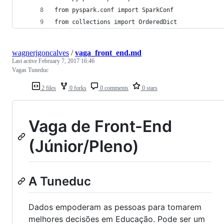
from pyspark.conf import SparkConf
from collections import OrderedDict
wagnerjgoncalves
/
vaga_front_end.md
Last active
February 7, 2017 16:46
Vagas Tuneduc
2 files
0 forks
0 comments
0 stars
Vaga de Front-End
(Júnior/Pleno)
A Tuneduc
Dados empoderam as pessoas para tomarem
melhores decisões em Educação. Pode ser um